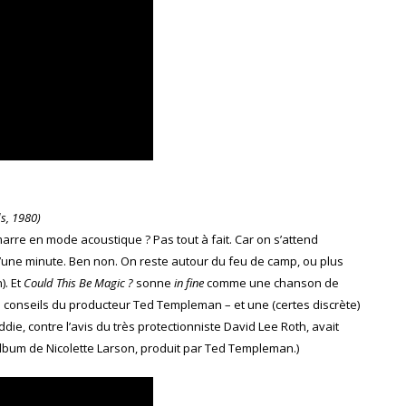
s, 1980)
arre en mode acoustique ? Pas tout à fait. Car on s’attend
’une minute. Ben non. On reste autour du feu de camp, ou plus
). Et
Could This Be Magic ?
sonne
in fine
comme une chanson de
r les conseils du producteur Ted Templeman – et une (certes discrète)
Eddie, contre l’avis du très protectionniste David Lee Roth, avait
 album de
Nicolette Larson
, produit par Ted Templeman.)