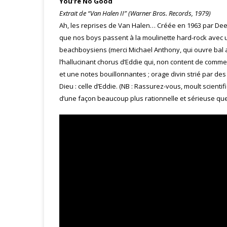
You’re No Good
Extrait de “Van Halen II” (Warner Bros. Records, 1979)
Ah, les reprises de Van Halen… Créée en 1963 par De
que nos boys passent à la moulinette hard-rock avec
beachboysiens (merci Michael Anthony, qui ouvre bal 
l’hallucinant chorus d’Eddie qui, non content de comme
et une notes bouillonnantes ; orage divin strié par de
Dieu : celle d’Eddie. (NB : Rassurez-vous, moult scienti
d’une façon beaucoup plus rationnelle et sérieuse qu