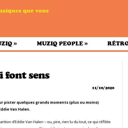
musiques que vous
»
»
UZIQ
MUZIQ PEOPLE
RÉTRO
i font sens
11/10/2020
pour pister quelques grands moments (plus ou moins)
Eddie Van Halen.
rition d’Eddie Van Halen – ou, pire, rien lu du tout, ce qui réflète