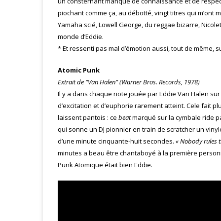
un consternant manque de connaissance et de respect p
piochant comme ça, au débotté, vingt titres qui m’ont 
Yamaha scié, Lowell George, du reggae bizarre, Nicole
monde d’Eddie.
* Et ressenti pas mal d’émotion aussi, tout de même, su
Atomic Punk
Extrait de “Van Halen” (Warner Bros. Records, 1978)
Il y a dans chaque note jouée par Eddie Van Halen sur
d’excitation et d’euphorie rarement atteint. Cele fait
laissent pantois : ce
beat
marqué sur la cymbale ride par
qui sonne un DJ pionnier en train de scratcher un vinyle
d’une minute cinquante-huit secondes.
« Nobody rules t
minutes a beau être chantaboyé à la première person
Punk Atomique était bien Eddie.