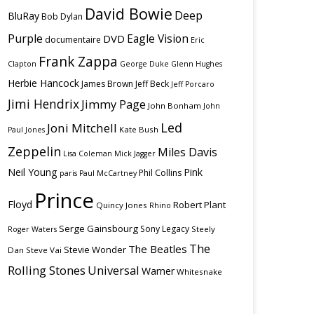
David Bowie
Deep
BluRay
Bob Dylan
Purple
Eagle Vision
DVD
documentaire
Eric
Frank Zappa
Clapton
George Duke
Glenn Hughes
Herbie Hancock
James Brown
Jeff Beck
Jeff Porcaro
Jimi Hendrix
Jimmy Page
John Bonham
John
Led
Joni Mitchell
Kate Bush
Paul Jones
Zeppelin
Miles Davis
Lisa Coleman
Mick Jagger
Neil Young
Pink
Phil Collins
paris
Paul McCartney
Prince
Floyd
Robert Plant
Quincy Jones
Rhino
Serge Gainsbourg
Sony Legacy
Steely
Roger Waters
The
The Beatles
Stevie Wonder
Dan
Steve Vai
Rolling Stones
Universal
Warner
Whitesnake