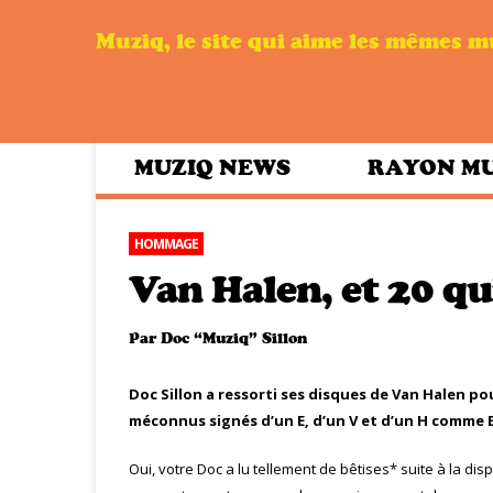
Muziq, le site qui aime les mêmes 
MUZIQ NEWS
RAYON M
HOMMAGE
Van Halen, et 20 qu
Par
Doc “Muziq” Sillon
Doc Sillon a ressorti ses disques de Van Halen 
méconnus signés d’un E, d’un V et d’un H comme 
Oui, votre Doc a lu tellement de bêtises* suite à la dispa