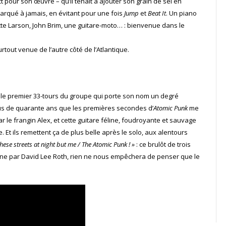
our son œuvre – qu’il tenait à ajouter son grain de sel en
marqué à jamais, en évitant pour une fois
Jump
et
Beat It
. Un piano
tte Larson, John Brim, une guitare-moto… : bienvenue dans le
rtout venue de l’autre côté de l’Atlantique.
 le premier 33-tours du groupe qui porte son nom un degré
 plus de quarante ans que les premières secondes d’
Atomic Punk
me
 le frangin Alex, et cette guitare féline, foudroyante et sauvage
. Et ils remettent ça de plus belle après le solo, aux alentours
hese streets at night but me / The Atomic Punk ! »
: ce brulôt de trois
ne par David Lee Roth, rien ne nous empêchera de penser que le