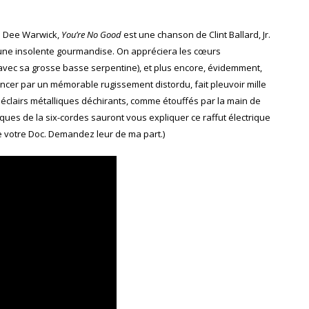
e Dee Warwick,
You’re No Good
est une chanson de Clint Ballard, Jr.
 une insolente gourmandise. On appréciera les cœurs
avec sa grosse basse serpentine), et plus encore, évidemment,
ncer par un mémorable rugissement distordu, fait pleuvoir mille
s éclairs métalliques déchirants, comme étouffés par la main de
fiques de la six-cordes sauront vous expliquer ce raffut électrique
e votre Doc. Demandez leur de ma part.)