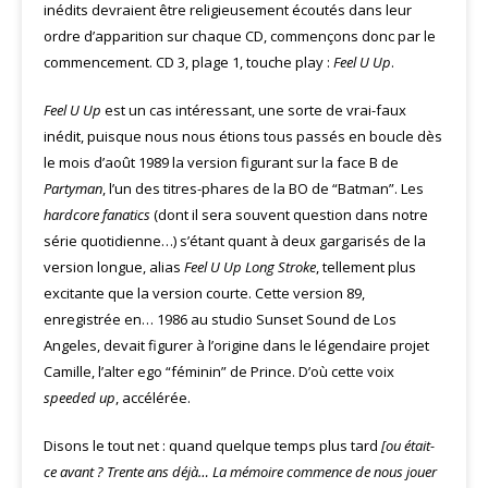
inédits devraient être religieusement écoutés dans leur
ordre d’apparition sur chaque CD, commençons donc par le
commencement. CD 3, plage 1, touche play :
Feel U Up
.
Feel U Up
est un cas intéressant, une sorte de vrai-faux
inédit, puisque nous nous étions tous passés en boucle dès
le mois d’août 1989 la version figurant sur la face B de
Partyman
, l’un des titres-phares de la BO de “Batman”. Les
hardcore fanatics
(dont il sera souvent question dans notre
série quotidienne…) s’étant quant à deux gargarisés de la
version longue, alias
Feel U Up Long Stroke
, tellement plus
excitante que la version courte. Cette version 89,
enregistrée en… 1986 au studio Sunset Sound de Los
Angeles, devait figurer à l’origine dans le légendaire projet
Camille, l’alter ego “féminin” de Prince. D’où cette voix
speeded up
, accélérée.
Disons le tout net : quand quelque temps plus tard
[ou était-
ce avant ? Trente ans déjà… La mémoire commence de nous jouer