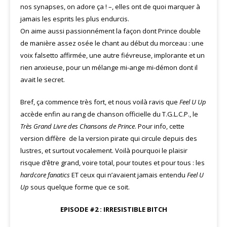
nos synapses, on adore ça ! –, elles ont de quoi marquer à
jamais les esprits les plus endurcis.
On aime aussi passionnément la façon dont Prince double
de manière assez osée le chant au début du morceau : une
voix falsetto affirmée, une autre fiévreuse, implorante et un
rien anxieuse, pour un mélange mi-ange mi-démon dont il
avait le secret.
Bref, ça commence très fort, et nous voilà ravis que
Feel U Up
accède enfin au rang de chanson officielle du T.G.L.C.P., le
Très Grand Livre des Chansons de Prince
. Pour info, cette
version diffère de la version pirate qui circule depuis des
lustres, et surtout vocalement. Voilà pourquoi le plaisir
risque d’être grand, voire total, pour toutes et pour tous : les
hardcore fanatics
ET ceux qui n’avaient jamais entendu
Feel U
Up
sous quelque forme que ce soit.
EPISODE #2 : IRRESISTIBLE BITCH