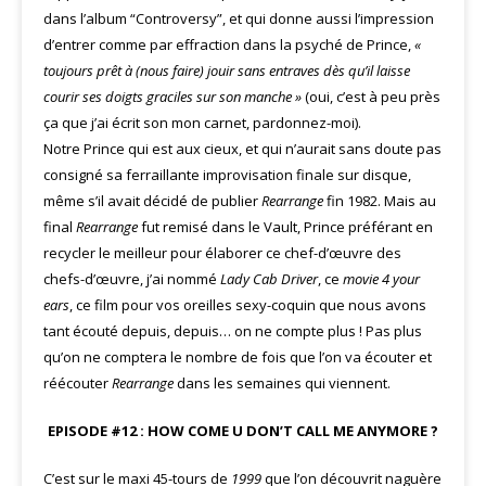
dans l’album “Controversy”, et qui donne aussi l’impression
d’entrer comme par effraction dans la psyché de Prince,
«
toujours prêt à (nous faire) jouir sans entraves dès qu’il laisse
courir ses doigts graciles sur son manche »
(oui, c’est à peu près
ça que j’ai écrit son mon carnet, pardonnez-moi).
Notre Prince qui est aux cieux, et qui n’aurait sans doute pas
consigné sa ferraillante improvisation finale sur disque,
même s’il avait décidé de publier
Rearrange
fin 1982. Mais au
final
Rearrange
fut remisé dans le Vault, Prince préférant en
recycler le meilleur pour élaborer ce chef-d’œuvre des
chefs-d’œuvre, j’ai nommé
Lady Cab Driver
, ce
movie 4 your
ears
, ce film pour vos oreilles sexy-coquin que nous avons
tant écouté depuis, depuis… on ne compte plus ! Pas plus
qu’on ne comptera le nombre de fois que l’on va écouter et
réécouter
Rearrange
dans les semaines qui viennent.
EPISODE #12 : HOW COME U DON’T CALL ME ANYMORE ?
C’est sur le maxi 45-tours de
1999
que l’on découvrit naguère