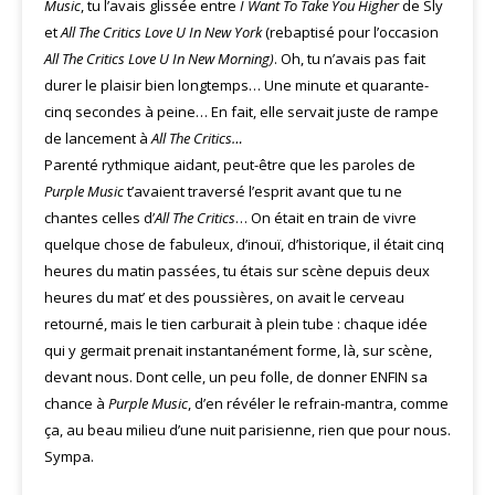
Music
, tu l’avais glissée entre
I Want To Take You Higher
de Sly
et
All The Critics Love U In New York
(rebaptisé pour l’occasion
All The Critics Love U In New Morning)
. Oh, tu n’avais pas fait
durer le plaisir bien longtemps… Une minute et quarante-
cinq secondes à peine… En fait, elle servait juste de rampe
de lancement à
All The Critics…
Parenté rythmique aidant, peut-être que les paroles de
Purple Music
t’avaient traversé l’esprit avant que tu ne
chantes celles d’
All The Critics
… On était en train de vivre
quelque chose de fabuleux, d’inouï, d’historique, il était cinq
heures du matin passées, tu étais sur scène depuis deux
heures du mat’ et des poussières, on avait le cerveau
retourné, mais le tien carburait à plein tube : chaque idée
qui y germait prenait instantanément forme, là, sur scène,
devant nous. Dont celle, un peu folle, de donner ENFIN sa
chance à
Purple Music
, d’en révéler le refrain-mantra, comme
ça, au beau milieu d’une nuit parisienne, rien que pour nous.
Sympa.