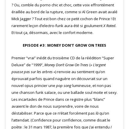
? Ou, comble du porno chic et choc, cette voix effrontément
éraillée au bord de la rupture, comme si Al Green avait avalé
Mick Jagger ? Tout est bon chez ce petit cochon de Prince ! Et
rarement leçon d’electro-funk aura été si goulument
X Rated.
Et tout ça, désormais, avec le confort moderne.
EPISODE #3 : MONEY DON’T GROW ON TREES
Premier “vrai” inédit du troisième CD de la réédition “Super
Deluxe” de “1999”,
Money Don’t Grow On Trees
(
« L’argent
pousse pas sur les arbres »
) renvoie au sentiment qu’on
éprouvait parfois quand naguère on découvrait sur un
nouvel opus princier une
pop song
lumineuse, et non pas
une chanson funk salace, ou une ballade soul moite et sexy.
Les incartades de Prince dans ce registre plus “blanc”
avaient le don de nous surprendre, voire de nous
déstabiliser. Parce que ce n’était forcément pas
là
qu’on
l’attendait. (Confidence pour confidence, comme disait le
poète : le 31 mars 1987, la première fois que j’ai entendu
I