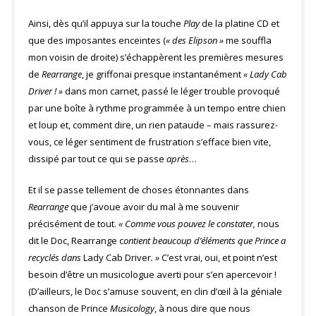
Ainsi, dès qu’il appuya sur la touche
Play
de la platine CD et
que des imposantes enceintes (
« des Elipson »
me souffla
mon voisin de droite) s’échappèrent les premières mesures
de
Rearrange
, je griffonai presque instantanément
« Lady Cab
Driver ! »
dans mon carnet, passé le léger trouble provoqué
par une boîte à rythme programmée à un tempo entre chien
et loup et, comment dire, un rien pataude – mais rassurez-
vous, ce léger sentiment de frustration s’efface bien vite,
dissipé par tout ce qui se passe
après
…
Et il se passe tellement de choses étonnantes dans
Rearrange
que j’avoue avoir du mal à me souvenir
précisément de tout.
« Comme vous pouvez le constater,
nous
dit le Doc, Rearrange c
ontient beaucoup d’éléments que Prince a
recyclés dans
Lady Cab Driver
. »
C’est vrai, oui, et point n’est
besoin d’être un musicologue averti pour s’en apercevoir !
(D’ailleurs, le Doc s’amuse souvent, en clin d’œil à la géniale
chanson de Prince
Musicology
, à nous dire que nous