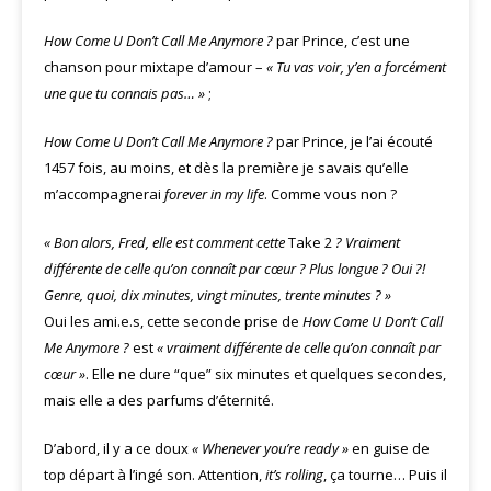
How Come U Don’t Call Me Anymore ?
par Prince, c’est une
chanson pour mixtape d’amour –
« Tu vas voir, y’en a forcément
une que tu connais pas… »
;
How Come U Don’t Call Me Anymore ?
par Prince, je l’ai écouté
1457 fois, au moins, et dès la première je savais qu’elle
m’accompagnerai
forever in my life
. Comme vous non ?
« Bon alors, Fred, elle est comment cette
Take 2
? Vraiment
différente de celle qu’on connaît par cœur ? Plus longue ? Oui ?!
Genre, quoi, dix minutes, vingt minutes, trente minutes ? »
Oui les ami.e.s, cette seconde prise de
How Come U Don’t Call
Me Anymore ?
est
« vraiment différente de celle qu’on connaît par
cœur »
. Elle ne dure “que” six minutes et quelques secondes,
mais elle a des parfums d’éternité.
D’abord, il y a ce doux
« Whenever you’re ready »
en guise de
top départ à l’ingé son. Attention,
it’s rolling
, ça tourne… Puis il