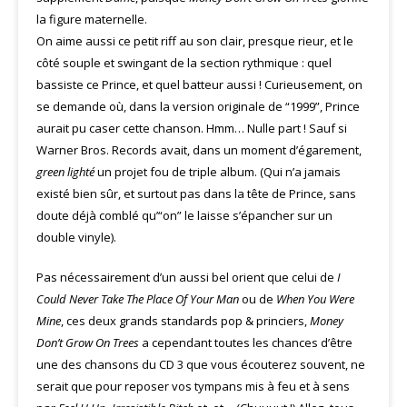
la figure maternelle.
On aime aussi ce petit riff au son clair, presque rieur, et le
côté souple et swingant de la section rythmique : quel
bassiste ce Prince, et quel batteur aussi ! Curieusement, on
se demande où, dans la version originale de “1999”, Prince
aurait pu caser cette chanson. Hmm… Nulle part ! Sauf si
Warner Bros. Records avait, dans un moment d’égarement,
green lighté
un projet fou de triple album. (Qui n’a jamais
existé bien sûr, et surtout pas dans la tête de Prince, sans
doute déjà comblé qu’“on” le laisse s’épancher sur un
double vinyle).
Pas nécessairement d’un aussi bel orient que celui de
I
Could Never Take The Place Of Your Man
ou de
When You Were
Mine
, ces deux grands standards pop & princiers,
Money
Don’t Grow On Trees
a cependant toutes les chances d’être
une des chansons du CD 3 que vous écouterez souvent, ne
serait que pour reposer vos tympans mis à feu et à sens