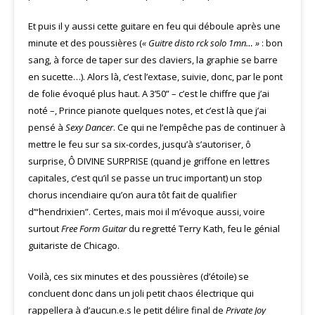
Et puis il y aussi cette guitare en feu qui déboule après une
minute et des poussières (
« Guitre disto rck solo 1mn… »
: bon
sang, à force de taper sur des claviers, la graphie se barre
en sucette…). Alors là, c’est l’extase, suivie, donc, par le pont
de folie évoqué plus haut. A 3’50” – c’est le chiffre que j’ai
noté –, Prince pianote quelques notes, et c’est là que j’ai
pensé à
Sexy Dancer
. Ce qui ne l’empêche pas de continuer à
mettre le feu sur sa six-cordes, jusqu’à s’autoriser, ô
surprise, Ô DIVINE SURPRISE (quand je griffone en lettres
capitales, c’est qu’il se passe un truc important) un stop
chorus incendiaire qu’on aura tôt fait de qualifier
d’“hendrixien”. Certes, mais moi il m’évoque aussi, voire
surtout
Free Form Guitar
du regretté Terry Kath, feu le génial
guitariste de Chicago.
Voilà, ces six minutes et des poussières (d’étoile) se
concluent donc dans un joli petit chaos électrique qui
rappellera à d’aucun.e.s le petit délire final de
Private Joy