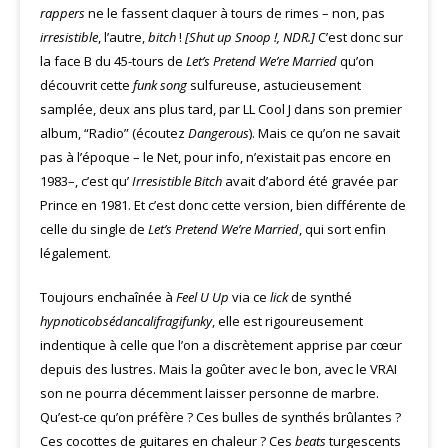
rappers
ne le fassent claquer à tours de rimes – non, pas
irresistible
, l’autre,
bitch
!
[Shut up Snoop !, NDR.]
C’est donc sur
la face B du 45-tours de
Let’s Pretend We’re Married
qu’on
découvrit cette
funk song
sulfureuse, astucieusement
samplée, deux ans plus tard, par LL Cool J dans son premier
album, “Radio” (écoutez
Dangerous
). Mais ce qu’on ne savait
pas à l’époque – le Net, pour info, n’existait pas encore en
1983–, c’est qu’
Irresistible Bitch
avait d’abord été gravée par
Prince en 1981. Et c’est donc cette version, bien différente de
celle du single de
Let’s Pretend We’re Married
, qui sort enfin
légalement.
Toujours enchaînée à
Feel U Up
via ce
lick
de synthé
hypnoticobsédancalifragifunky
, elle est rigoureusement
indentique à celle que l’on a discrètement apprise par cœur
depuis des lustres. Mais la goûter avec le bon, avec le VRAI
son ne pourra décemment laisser personne de marbre.
Qu’est-ce qu’on préfère ? Ces bulles de synthés brûlantes ?
Ces cocottes de guitares en chaleur ? Ces
beats
turgescents