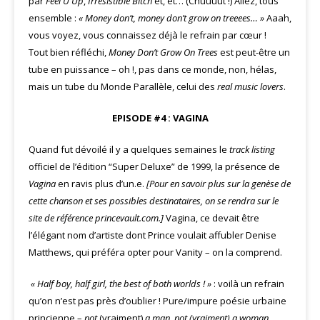
par
Feel U Up
,
Irresistible Bitch
et, et… (Chuuuut !) Allez, tous
ensemble :
« Money don’t, money don’t grow on treeees… »
Aaah,
vous voyez, vous connaissez déjà le refrain par cœur !
Tout bien réfléchi,
Money Don’t Grow On Trees
est peut-être un
tube en puissance – oh !, pas dans ce monde, non, hélas,
mais un tube du Monde Parallèle, celui des
real music lovers
.
EPISODE #4 : VAGINA
Quand fut dévoilé il y a quelques semaines le
track listing
officiel de l’édition “Super Deluxe” de 1999, la présence de
Vagina
en ravis plus d’un.e.
[Pour en savoir plus sur la genèse de
cette chanson et ses possibles destinataires, on se rendra sur le
site de référence princevault.com.]
Vagina, ce devait être
l’élégant nom d’artiste dont Prince voulait affubler Denise
Matthews, qui préféra opter pour Vanity – on la comprend.
« Half boy, half girl, the best of both worlds ! »
: voilà un refrain
qu’on n’est pas près d’oublier ! Pure/impure poésie urbaine
princienne –
not
(vraiment)
a man, not (vraiment) a woman,