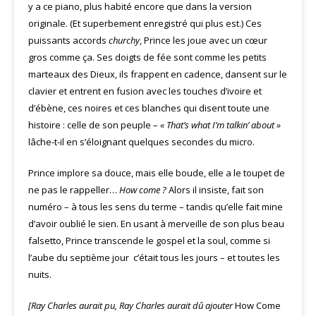
y a ce piano, plus habité encore que dans la version
originale. (Et superbement enregistré qui plus est.) Ces
puissants accords
churchy
, Prince les joue avec un cœur
gros comme ça. Ses doigts de fée sont comme les petits
marteaux des Dieux, ils frappent en cadence, dansent sur le
clavier et entrent en fusion avec les touches d’ivoire et
d’ébène, ces noires et ces blanches qui disent toute une
histoire : celle de son peuple –
« That’s what I’m talkin’ about »
lâche-t-il en s’éloignant quelques secondes du micro.
Prince implore sa douce, mais elle boude, elle a le toupet de
ne pas le rappeller…
How come ?
Alors il insiste, fait son
numéro – à tous les sens du terme – tandis qu’elle fait mine
d’avoir oublié le sien. En usant à merveille de son plus beau
falsetto, Prince transcende le gospel et la soul, comme si
l’aube du septième jour c’était tous les jours – et toutes les
nuits.
[Ray Charles aurait pu, Ray Charles aurait dû ajouter
How Come