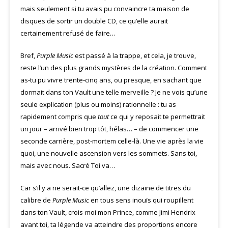
mais seulement si tu avais pu convaincre ta maison de
disques de sortir un double CD, ce qu’elle aurait
certainement refusé de faire…
Bref,
Purple Music
est passé à la trappe, et cela, je trouve,
reste l’un des plus grands mystères de la création. Comment
as-tu pu vivre trente-cinq ans, ou presque, en sachant que
dormait dans ton Vault une telle merveille ? Je ne vois qu’une
seule explication (plus ou moins) rationnelle : tu as
rapidement compris que
tout
ce qui y reposait te permettrait
un jour – arrivé bien trop tôt, hélas… – de commencer une
seconde carrière, post-mortem celle-là. Une vie après la vie
quoi, une nouvelle ascension vers les sommets. Sans toi,
mais avec nous. Sacré Toi va…
Car s’il y a ne serait-ce qu’allez, une dizaine de titres du
calibre de
Purple Music
en tous sens inouïs qui roupillent
dans ton Vault, crois-moi mon Prince, comme Jimi Hendrix
avant toi, ta légende va atteindre des proportions encore