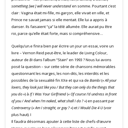
something [we ] will never understand
en somme. Pourtant c’est
clair : Vagina était mi-fille, mi-garçon, elle vivait en ville, et
Prince ne savait jamais si elle mentait. Elle lui a appris à
danser. Ils faisaient “ça” la télé allumée. Elle aurait pu être
roi, parce qu’elle était forte, mais si compréhensive…
Quelqu’un.e finira bien par écrire un jour un essai, voire un
livre – Vernon Reid peut-être, le leader de Living Colour,
auteur de
Bi
dans l’album “Stain” en 1993 ? Nous lui avons
posé la question – sur cette série de chansons mémorables
questionnant les marges, les non-dits, les interdits et les
possibles de la sexualité fin XXe et qui va de
Bambi
(
« All your
lovers, they look just like you / But they can only do the things that
you do »
) à
If I Was Your Girlfriend
(
« Of course I’d undress in front
of you / And when I’m naked, what shall I do ? »
) en passant par
Controversy
(
« Am I straight, or gay ? »
) et
I Would Die 4 U
(voir
plus haut). I
Il faudra désormais ajouter à cette liste de chefs-d’œuvre