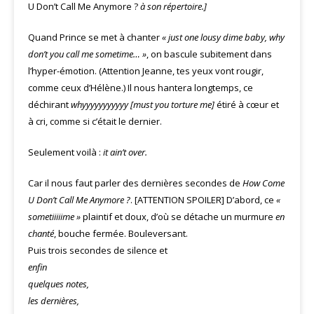
U Don’t Call Me Anymore ?
à son répertoire.]
Quand Prince se met à chanter
« just one lousy dime baby, why
don’t you call me sometime… »
, on bascule subitement dans
l’hyper-émotion. (Attention Jeanne, tes yeux vont rougir,
comme ceux d’Hélène.) Il nous hantera longtemps, ce
déchirant
whyyyyyyyyyyy
[must you torture me]
étiré à cœur et
à cri, comme si c’était le dernier.
Seulement voilà :
it ain’t over.
Car il nous faut parler des dernières secondes de
How Come
U Don’t Call Me Anymore ?
. [ATTENTION SPOILER] D’abord, ce
«
sometiiiiime »
plaintif et doux, d’où se détache un murmure
en
chanté
, bouche fermée. Bouleversant.
Puis trois secondes de silence et
enfin
quelques notes,
les dernières,