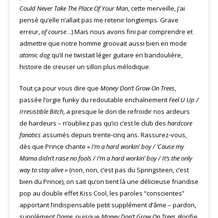
Could Never Take The Place Of Your Man
, cette merveille, j’ai
pensé qu’elle n’allait pas me retenir longtemps. Grave
erreur,
of course
…) Mais nous avons fini par comprendre et
admettre que notre homme groovait aussi bien en mode
atomic dog
qu’il ne twistait léger guitare en bandoulière,
histoire de creuser un sillon plus mélodique.
Tout ça pour vous dire que
Money Don’t Grow On Trees
,
passée l’orgie funky du redoutable enchaînement
Feel U Up /
Irresistible Bitch
, a presque le don de refroidir nos ardeurs
de hardeurs – n’oubliez pas qu’ici c’est le club des
hardcore
fanatics
assumés depuis trente-cinq ans. Rassurez-vous,
dès que Prince chante
« I’m a hard workin’ boy / ’Cause my
Mama didn’t raise no fools / I’m a hard workin’ boy / It’s the only
way to stay alive »
(non, non, c’est pas du Springsteen, c’est
bien du Prince), on sait qu’on tient là une délicieuse friandise
pop au double effet Kiss Cool, les paroles “conscientes”
apportant l’indispensable petit supplément d’âme – pardon,
supplément
Dame
, puisque
Money Don’t Grow On Trees
glorifie