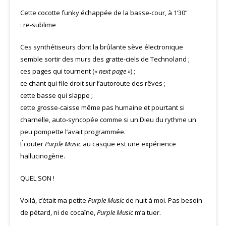
Cette cocotte funky échappée de la basse-cour, à 1’30”
: re-sublime
Ces synthétiseurs dont la brûlante sève électronique
semble sortir des murs des gratte-ciels de Technoland ;
ces pages qui tournent (
« next page »
) ;
ce chant qui file droit sur l’autoroute des rêves ;
cette basse qui slappe ;
cette grosse-caisse même pas humaine et pourtant si
charnelle, auto-syncopée comme si un Dieu du rythme un
peu pompette l’avait programmée.
Écouter
Purple Music
au casque est une expérience
hallucinogène.
QUEL SON !
Voilà, c’était ma petite
Purple Music
de nuit à moi. Pas besoin
de pétard, ni de cocaïne,
Purple Music
m’a tuer.