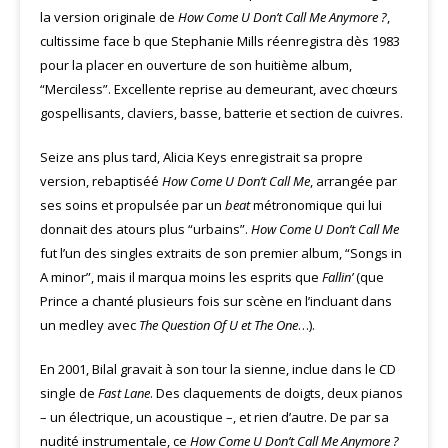
la version originale de
How Come U Don’t Call Me Anymore ?
,
cultissime face b que Stephanie Mills réenregistra dès 1983
pour la placer en ouverture de son huitième album,
“Merciless”. Excellente reprise au demeurant, avec chœurs
gospellisants, claviers, basse, batterie et section de cuivres.
Seize ans plus tard, Alicia Keys enregistrait sa propre
version, rebaptiséé
How Come U Don’t Call Me
, arrangée par
ses soins et propulsée par un
beat
métronomique qui lui
donnait des atours plus “urbains”.
How Come U Don’t Call Me
fut l’un des singles extraits de son premier album, “Songs in
A minor”, mais il marqua moins les esprits que
Fallin’
(que
Prince a chanté plusieurs fois sur scène en l’incluant dans
un medley avec
The Question Of U et The One
…).
En 2001, Bilal gravait à son tour la sienne, inclue dans le CD
single de
Fast Lane
. Des claquements de doigts, deux pianos
– un électrique, un acoustique –, et rien d’autre. De par sa
nudité instrumentale, ce
How Come U Don’t Call Me Anymore ?