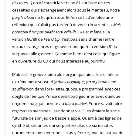
des tours…]
on découvrit la version 81 sur l’une de ces
cassettes qui s’échangeaient alors sous le manteau, notre
purple blood
ne fit qu’un tour. Et l’on se fit d’emblée une
réflexion qui n’allait pas tarder à devenir récurrente :
« Mais
pourquoi il n’a pas plutôt sorti celle-là ?! »
Car même si la
version 86/89 de
Feel U Up
n’est pas sans charme (entre
vocaux transgenres et groove robotique), la version 81 la
surpasse allègrement. Ça tombe bien : c’est celle qui figure
en ouverture du CD qui nous intéresse aujourd’hui.
D’abord, le groove, bien plus organique ainsi, voire même
extrêmement sensuel (
« dans organique, y’a orgiaque »
me
souffle-t-on dans l’oreillette), quoique programmé avec ces
doigts de fée que Prince devait badigeonner avec quelque
onguent magique acheté au
black market
. Prince savait faire
respirer
les machines, leur donner vie. Elles étaient le socle
futuriste de son jeu de basse slappé. Quant à ces lignes de
synthé obsédantes qui serpentent plus de six minutes
durant entre nos neurones – vas-y Prince, love-toi autour de