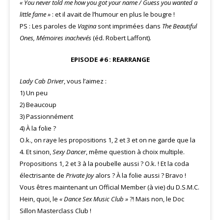
« You never told me how you got your name / Guess you wanted a
little fame »
: et il avait de l’humour en plus le bougre !
PS : Les paroles de
Vagina
sont imprimées dans
The Beautiful
Ones, Mémoires inachevés
(éd. Robert Laffont).
EPISODE #6 : REARRANGE
Lady Cab Driver
, vous l’aimez :
1) Un peu
2) Beaucoup
3) Passionnément
4) À la folie ?
O.k., on raye les propositions 1, 2 et 3 et on ne garde que la
4. Et sinon,
Sexy Dancer
, même question à choix multiple.
Propositions 1, 2 et 3 à la poubelle aussi ? O.k. ! Et la coda
électrisante de
Private Joy
alors ? À la folie aussi ? Bravo !
Vous êtres maintenant un Official Member (à vie) du D.S.M.C.
Hein, quoi, le
« Dance Sex Music Club »
?! Mais non, le Doc
Sillon Masterclass Club !