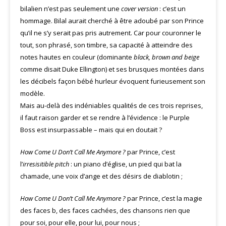
bilalien n’est pas seulement une
cover version
: c’est un
hommage. Bilal aurait cherché à être adoubé par son Prince
qu’il ne s’y serait pas pris autrement. Car pour couronner le
tout, son phrasé, son timbre, sa capacité à atteindre des
notes hautes en couleur (dominante
black, brown and beige
comme disait Duke Ellington) et ses brusques montées dans
les décibels façon bébé hurleur évoquent furieusement son
modèle.
Mais au-delà des indéniables qualités de ces trois reprises,
il faut raison garder et se rendre à l’évidence : le Purple
Boss est insurpassable – mais qui en doutait ?
How Come U Don’t Call Me Anymore ?
par Prince, c’est
l’
irresisitible pitch
: un piano d’église, un pied qui bat la
chamade, une voix d’ange et des désirs de diablotin ;
How Come U Don’t Call Me Anymore ?
par Prince, c’est la magie
des faces b, des faces cachées, des chansons rien que
pour soi, pour elle, pour lui, pour nous ;