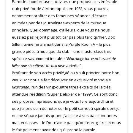
Parmi les nombreuses activités que propose ce vénérable
club privé fondé à Minneapolis en 1983, vous pourrez
notamment profiter des fameuses séances d’écoute
animées par des journalistes-experts de la musique
princière. Quel dommage, d’ailleurs, que vous ne nous
eussiez pas rejoint plus tôt, car pas plus tard qu’hier, Doc
Sillon lui-même animait dans la Purple Room A – la plus
grande pièce à musique du club – une masterclass très
spéciale savamment intitulée
“Réarrange ton esprit avant de
héler une chauffeure de taxi new-yorkaise”
.
Profitant de son accès privilégié au Vault princier, notre bon
vieux Doc nous a fait découvrir en exclusivité mondiale
Rearrange
, l’un des vingt-quatre titres extraits de la très
attendue réédition “Super Deluxe” de “1999”. Ce sont donc
ses propres impressions que je vous livre aujourd’hui et
que j’ai pris soin de noter sur le petit carnet à spirale dont je
ne me sépare jamais quand j’assiste à ses passionnantes
masterclasses – le Doc n’aime pas qu’on l’enregistre, et nous
le fait poliment savoir dès qu’il prend la parole.