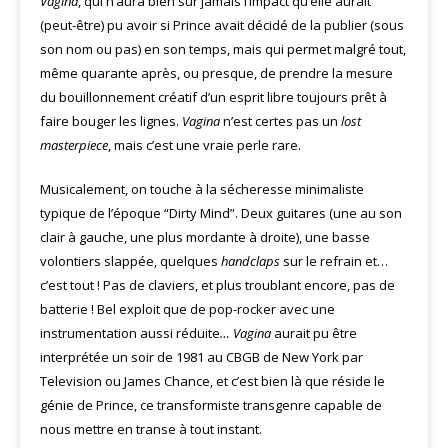
Vagina
, qui n’aura bien sûr jamais l’impact qu’elle aurait
(peut-être) pu avoir si Prince avait décidé de la publier (sous
son nom ou pas) en son temps, mais qui permet malgré tout,
même quarante après, ou presque, de prendre la mesure
du bouillonnement créatif d’un esprit libre toujours prêt à
faire bouger les lignes.
Vagina
n’est certes pas un
lost
masterpiece
, mais c’est une vraie perle rare.
Musicalement, on touche à la sécheresse minimaliste
typique de l’époque “Dirty Mind”. Deux guitares (une au son
clair à gauche, une plus mordante à droite), une basse
volontiers slappée, quelques
handclaps
sur le refrain et…
c’est tout ! Pas de claviers, et plus troublant encore, pas de
batterie ! Bel exploit que de pop-rocker avec une
instrumentation aussi réduite
… Vagina
aurait pu être
interprétée un soir de 1981 au CBGB de New York par
Television ou James Chance, et c’est bien là que réside le
génie de Prince, ce transformiste transgenre capable de
nous mettre en transe à tout instant.