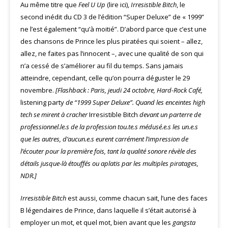
Au même titre que
Feel U Up
(lire
ici
),
Irresistible Bitch
, le
second inédit du CD 3 de l’édition “Super Deluxe” de « 1999”
ne l’est également “qu’à moitié”. D’abord parce que c’est une
des chansons de Prince les plus piratées qui soient – allez,
allez, ne faites pas l’innocent –, avec une qualité de son qui
n’a cessé de s’améliorer au fil du temps. Sans jamais
atteindre, cependant, celle qu’on pourra déguster le 29
novembre.
[Flashback : Paris, jeudi 24 octobre, Hard-Rock Café,
listening party
de “1999 Super Deluxe”. Quand les enceintes high
tech se mirent à cracher
Irresistible Bitch
devant un parterre de
professionnel.le.s de la profession tou.te.s médusé.e.s les un.e.s
que les autres, d’aucun.e.s eurent carrément l’impression de
l’écouter pour la première fois, tant la qualité sonore révèle des
détails jusque-là étouffés ou aplatis par les multiples piratages,
NDR.]
Irresistible Bitch
est aussi, comme chacun sait, l’une des faces
B légendaires de Prince, dans laquelle il s’était autorisé à
employer un mot, et quel mot, bien avant que les
gangsta