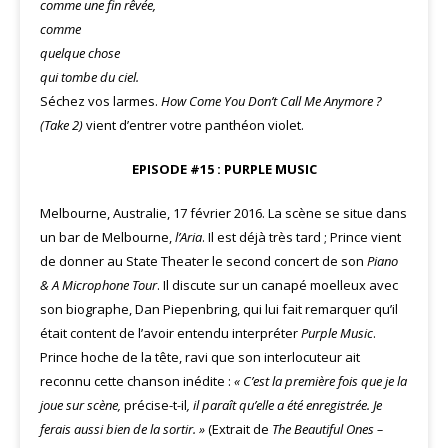
comme une fin rêvée,
comme
quelque chose
qui tombe du ciel.
Séchez vos larmes.
How Come You Don’t Call Me Anymore ?
(Take 2)
vient d’entrer votre panthéon violet.
EPISODE #15 : PURPLE MUSIC
Melbourne, Australie, 17 février 2016. La scène se situe dans
un bar de Melbourne,
l’Aria
. Il est déjà très tard ; Prince vient
de donner au State Theater le second concert de son
Piano
& A Microphone Tour
. Il discute sur un canapé moelleux avec
son biographe, Dan Piepenbring, qui lui fait remarquer qu’il
était content de l’avoir entendu interpréter
Purple Music
.
Prince hoche de la tête, ravi que son interlocuteur ait
reconnu cette chanson inédite :
« C’est la première fois que je la
joue sur scène,
précise-t-il
, il paraît qu’elle a été enregistrée. Je
ferais aussi bien de la sortir. »
(Extrait de
The Beautiful Ones –