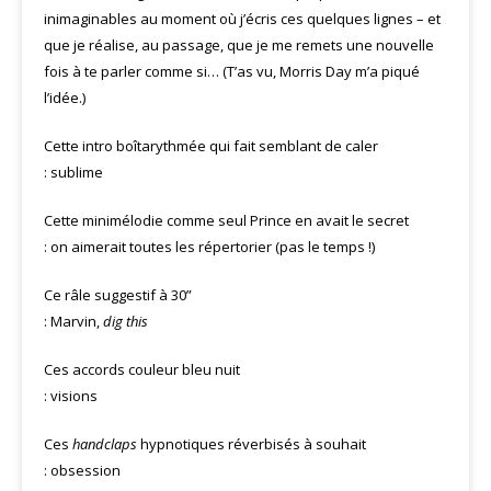
inimaginables au moment où j’écris ces quelques lignes – et
que je réalise, au passage, que je me remets une nouvelle
fois à te parler comme si… (T’as vu, Morris Day m’a piqué
l’idée.)
Cette intro boîtarythmée qui fait semblant de caler
: sublime
Cette minimélodie comme seul Prince en avait le secret
: on aimerait toutes les répertorier (pas le temps !)
Ce râle suggestif à 30”
: Marvin,
dig this
Ces accords couleur bleu nuit
: visions
Ces
handclaps
hypnotiques réverbisés à souhait
: obsession