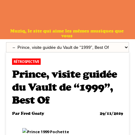
Muziq, le site qui aime les mêmes musiques que
vous
RÉTROSPECTIVE
Prince, visite guidée
du Vault de “1999”,
Best Of
Par
Fred Goaty
29/11/2019