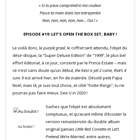
« Si tu peux comprendre ma couleur
Passe ta main dans ton entrejambe
Non, non, non, non, non… Oui ! »
EPISODE #19 :LET’S OPEN THE BOX SET, BABY !
Le voilà donc, le
purple graal
, le coffret tant attendu, l’objet du
désir-disque, la “Super Deluxe Edition” de “1999”, le plus bel
effort éditorial, à ce jour, consenti par le Prince Estate – mais
ce n’est sans doute qu’un début,
the best is yet 2 come, that’s 4
sure
. Il est arrivé hier, en fin de matinée. Désolé petit Papa
Noël, mais là, je suis tout chose, et côté “hotte things”, tu ne
pourras pas faire mieux. See U in 2020 !
Sachez que l’objet est absolument
somptueux, et qu’avant même d’écouter la
version remasterisée du double album
Au boulot !
original (jamais
Little Red Corvette
et
Let’s
Pretend We’re Married
,
entre autres,