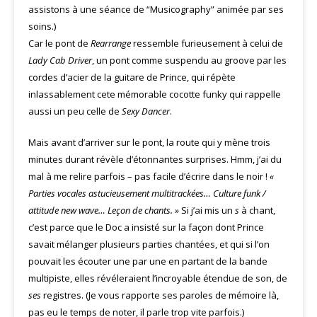
assistons à une séance de “Musicography” animée par ses
soins.)
Car le pont de
Rearrange
ressemble furieusement à celui de
Lady Cab Driver
, un pont comme suspendu au groove par les
cordes d’acier de la guitare de Prince, qui répète
inlassablement cete mémorable cocotte funky qui rappelle
aussi un peu celle de
Sexy Dancer
.
Mais avant d’arriver sur le pont, la route qui y mène trois
minutes durant révèle d’étonnantes surprises. Hmm, j’ai du
mal à me relire parfois – pas facile d’écrire dans le noir !
«
Parties vocales astucieusement multitrackées… Culture funk /
attitude new wave… Leçon de chants. »
Si j’ai mis un
s
à chant,
c’est parce que le Doc a insisté sur la façon dont Prince
savait mélanger plusieurs parties chantées, et qui si l’on
pouvait les écouter une par une en partant de la bande
multipiste, elles révéleraient l’incroyable étendue de son, de
ses
registres. (Je vous rapporte ses paroles de mémoire là,
pas eu le temps de noter, il parle trop vite parfois.)