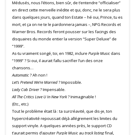
Médusés, nous l’étions, bien sûr, de t’entendre “officialiser”
en direct cette merveille inédite et qui, donc, ne le sera plus
dans quelques jours, quand ton Estate – hé oui, Prince, tu es
mort, et ça on ne te le pardonnera jamais –, NPG Records et
Warner Bros. Records feront pousser sur les facings des
disquaires du monde entier la version “Super Deluxe” de
“1999”.
As-tu vraiment songé, toi, en 1982, inclure
Purple Music
dans
“1999” ? Si oui, il aurait fallu sacrifier l’un des onze
chansons…
Automatic
? Ah non !
Let’s Pretend We’re Married
? Impossible.
Lady Cab Driver
? Impensable.
All The Critics Love U In New York
? Inimaginable !
(Etc., etc.)
Tout le problème était là : ta surcréavité, que dis-je, ton
hypercréativité repoussait déjà allégrement les limites du
support vinyle. A quelques années près, le support CD
t’aurait permis d’ajouter
Purple Music
au
track listing
final,