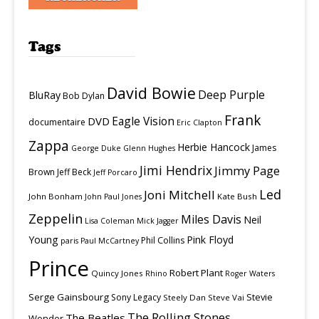
Tags
David Bowie
Deep Purple
BluRay
Bob Dylan
Frank
Eagle Vision
DVD
documentaire
Eric Clapton
Zappa
Herbie Hancock
James
George Duke
Glenn Hughes
Jimi Hendrix
Jimmy Page
Brown
Jeff Beck
Jeff Porcaro
Led
Joni Mitchell
John Bonham
Kate Bush
John Paul Jones
Zeppelin
Miles Davis
Neil
Lisa Coleman
Mick Jagger
Young
Pink Floyd
Phil Collins
paris
Paul McCartney
Prince
Robert Plant
Quincy Jones
Rhino
Roger Waters
Serge Gainsbourg
Stevie
Sony Legacy
Steely Dan
Steve Vai
The Rolling Stones
The Beatles
Wonder