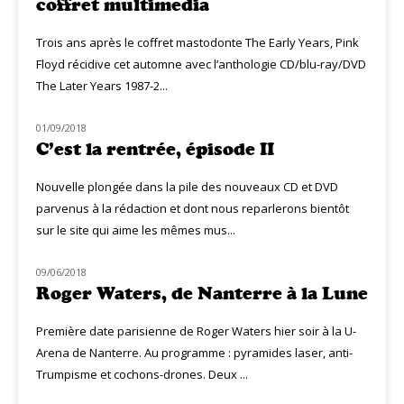
coffret multimedia
Trois ans après le coffret mastodonte The Early Years, Pink
Floyd récidive cet automne avec l’anthologie CD/blu-ray/DVD
The Later Years 1987-2...
01/09/2018
MUZIQ NEWS
C’est la rentrée, épisode II
Nouvelle plongée dans la pile des nouveaux CD et DVD
parvenus à la rédaction et dont nous reparlerons bientôt
sur le site qui aime les mêmes mus...
09/06/2018
LIVE MUZIQ
Roger Waters, de Nanterre à la Lune
Première date parisienne de Roger Waters hier soir à la U-
Arena de Nanterre. Au programme : pyramides laser, anti-
Trumpisme et cochons-drones. Deux ...