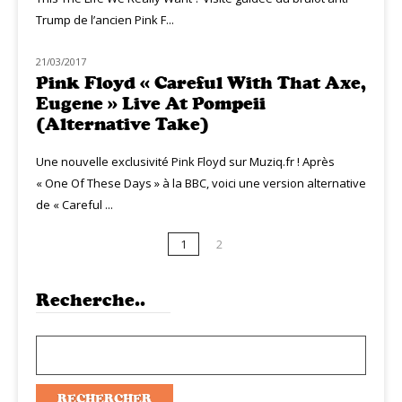
Trump de l’ancien Pink F...
21/03/2017
MUZIQ NEWS
Pink Floyd « Careful With That Axe,
Eugene » Live At Pompeii
(Alternative Take)
Une nouvelle exclusivité Pink Floyd sur Muziq.fr ! Après
« One Of These Days » à la BBC, voici une version alternative
de « Careful ...
1
2
Recherche..