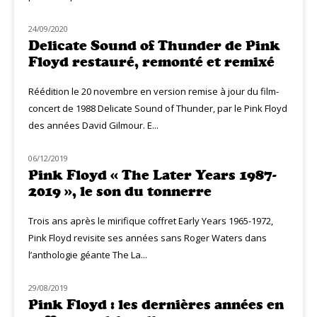
24/09/2020
MUZIQ NEWS
Delicate Sound of Thunder de Pink
Floyd restauré, remonté et remixé
Réédition le 20 novembre en version remise à jour du film-
concert de 1988 Delicate Sound of Thunder, par le Pink Floyd
des années David Gilmour. E...
06/12/2019
NOUVEAUTÉS
Pink Floyd « The Later Years 1987-
2019 », le son du tonnerre
Trois ans après le mirifique coffret Early Years 1965-1972,
Pink Floyd revisite ses années sans Roger Waters dans
l’anthologie géante The La...
29/08/2019
NOUVEAUTÉS
Pink Floyd : les dernières années en