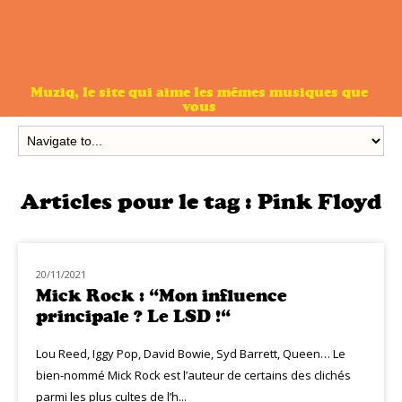
Muziq, le site qui aime les mêmes musiques que
vous
Articles pour le tag :
Pink Floyd
20/11/2021
HOMMAGE
Mick Rock : “Mon influence
principale ? Le LSD !“
Lou Reed, Iggy Pop, David Bowie, Syd Barrett, Queen… Le
bien-nommé Mick Rock est l’auteur de certains des clichés
parmi les plus cultes de l’h...