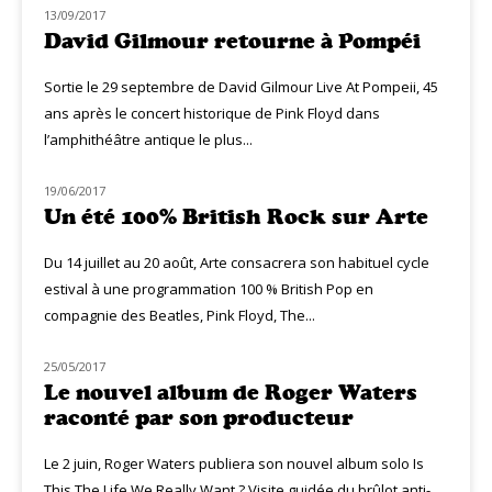
13/09/2017
NOUVEAUTÉS
David Gilmour retourne à Pompéi
Sortie le 29 septembre de David Gilmour Live At Pompeii, 45
ans après le concert historique de Pink Floyd dans
l’amphithéâtre antique le plus...
19/06/2017
MUZIQ NEWS
Un été 100% British Rock sur Arte
Du 14 juillet au 20 août, Arte consacrera son habituel cycle
estival à une programmation 100 % British Pop en
compagnie des Beatles, Pink Floyd, The...
25/05/2017
NOUVEAUTÉS
Le nouvel album de Roger Waters
raconté par son producteur
Le 2 juin, Roger Waters publiera son nouvel album solo Is
This The Life We Really Want ? Visite guidée du brûlot anti-