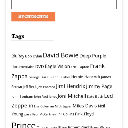
Tags
David Bowie
Deep Purple
BluRay
Bob Dylan
Frank
Eagle Vision
DVD
documentaire
Eric Clapton
Zappa
Herbie Hancock
James
George Duke
Glenn Hughes
Jimi Hendrix
Jimmy Page
Brown
Jeff Beck
Jeff Porcaro
Led
Joni Mitchell
John Bonham
Kate Bush
John Paul Jones
Zeppelin
Miles Davis
Neil
Lisa Coleman
Mick Jagger
Young
Pink Floyd
Phil Collins
paris
Paul McCartney
Prince
Robert Plant
Quincy Jones
Rhino
Roger Waters