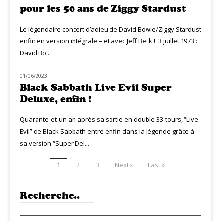
pour les 50 ans de Ziggy Stardust
Le légendaire concert d’adieu de David Bowie/Ziggy Stardust
enfin en version intégrale – et avec Jeff Beck ! 3 juillet 1973 :
David Bo...
01/06/2023
NOUVEAUTÉS
Black Sabbath Live Evil Super
Deluxe, enfin !
Quarante-et-un an après sa sortie en double 33-tours, “Live
Evil” de Black Sabbath entre enfin dans la légende grâce à
sa version “Super Del...
1
2
3
Next ›
Last »
Recherche..