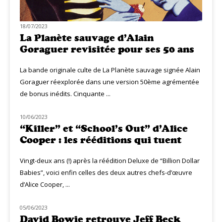
18/07/2023
La Planète sauvage d’Alain
Goraguer revisitée pour ses 50 ans
La bande originale culte de La Planète sauvage signée Alain
Goraguer réexplorée dans une version 50ème agrémentée
de bonus inédits. Cinquante ...
10/06/2023
NOUVEAUTÉS
“Killer” et “School’s Out” d’Alice
Cooper : les rééditions qui tuent
Vingt-deux ans (!) après la réédition Deluxe de “Billion Dollar
Babies”, voici enfin celles des deux autres chefs-d’œuvre
d’Alice Cooper, ...
05/06/2023
NOUVEAUTÉS
David Bowie retrouve Jeff Beck