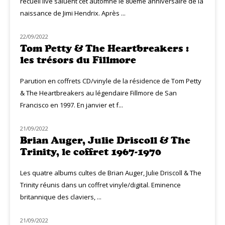
recueil live saluent cet automne le 80ème anniversaire de la
naissance de Jimi Hendrix. Après ...
22/09/2022
NOUVEAUTÉS
Tom Petty & The Heartbreakers :
les trésors du Fillmore
Parution en coffrets CD/vinyle de la résidence de Tom Petty
& The Heartbreakers au légendaire Fillmore de San
Francisco en 1997. En janvier et f...
21/09/2022
NOUVEAUTÉS
Brian Auger, Julie Driscoll & The
Trinity, le coffret 1967-1970
Les quatre albums cultes de Brian Auger, Julie Driscoll & The
Trinity réunis dans un coffret vinyle/digital. Eminence
britannique des claviers, ...
21/09/2022
NOUVEAUTÉS