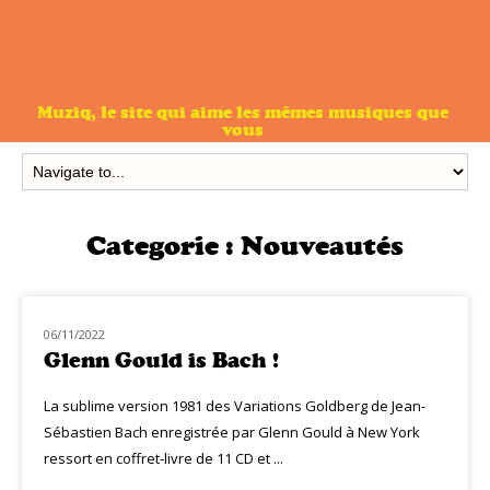
Muziq, le site qui aime les mêmes musiques que
vous
Categorie :
Nouveautés
06/11/2022
NOUVEAUTÉS
Glenn Gould is Bach !
La sublime version 1981 des Variations Goldberg de Jean-
Sébastien Bach enregistrée par Glenn Gould à New York
ressort en coffret-livre de 11 CD et ...