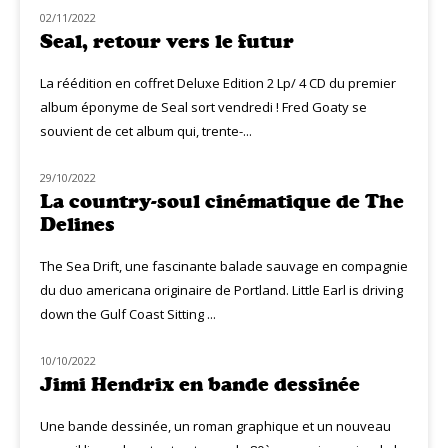
02/11/2022
NOUVEAUTÉS
Seal, retour vers le futur
La réédition en coffret Deluxe Edition 2 Lp/ 4 CD du premier
album éponyme de Seal sort vendredi ! Fred Goaty se
souvient de cet album qui, trente-...
29/10/2022
NOUVEAUTÉS
La country-soul cinématique de The
Delines
The Sea Drift, une fascinante balade sauvage en compagnie
du duo americana originaire de Portland. Little Earl is driving
down the Gulf Coast Sitting ...
10/10/2022
NOUVEAUTÉS
Jimi Hendrix en bande dessinée
Une bande dessinée, un roman graphique et un nouveau