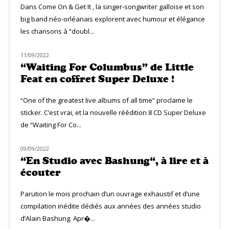
Dans Come On & Get It , la singer-songwriter galloise et son
big band néo-orléanais explorent avec humour et élégance
les chansons à “doubl...
11/09/2022
NOUVEAUTÉS
“Waiting For Columbus” de Little
Feat en coffret Super Deluxe !
“One of the greatest live albums of all time” proclame le
sticker. C’est vrai, et la nouvelle réédition 8 CD Super Deluxe
de “Waiting For Co...
09/09/2022
NOUVEAUTÉS
“En Studio avec Bashung“, à lire et à
écouter
Parution le mois prochain d’un ouvrage exhaustif et d’une
compilation inédite dédiés aux années des années studio
d’Alain Bashung. Apr�...