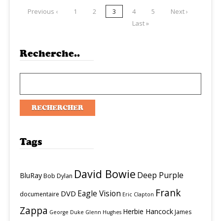
Previous ‹
1
2
3
4
5
Next ›
Last »
Recherche..
Tags
David Bowie
Deep Purple
BluRay
Bob Dylan
Frank
Eagle Vision
DVD
documentaire
Eric Clapton
Zappa
Herbie Hancock
James
George Duke
Glenn Hughes