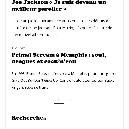
Joe Jackson « Je suis devenu un
meilleur parolier »
Fool marque le quarantième anniversaire des débuts de
carrière de Joe Jackson. Pour Muziq, il évoque l’écriture de
son nouvel album studio,...
11/10/2018
MUZIQ MEETING
Primal Scream à Memphis : soul,
drogues et rock’n’roll
En 1993, Primal Scream s’envole à Memphis pour enregistrer
Give Out But Don’t Give Up. Contre toute attente, leur Sticky
Fingers rêvé se transf...
1
2
Recherche..