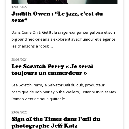
12/09/2022
Judith Owen : “Le jazz, c’est du
sexe“
Dans Come On & Get It , la singer-songwriter galloise et son
big band néo-orléanais explorent avec humour et élégance
les chansons à “doubl...
28/08/2021
MUZIQ PEOPLE
Lee Scratch Perry « Je serai
toujours un emmerdeur »
Lee Scratch Perry, le Salvator Dali du dub, producteur
cosmique de Bob Marley & the Wailers, Junior Murvin et Max
Romeo vient de nous quitter le ...
23/09/2020
MUZIQ MEETING
Sign of the Times dans l’œil du
photographe Jeff Katz