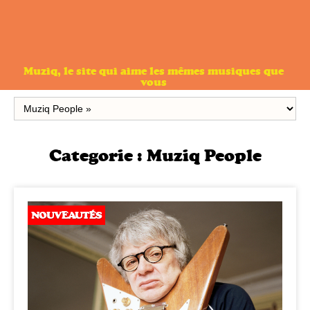
Muziq, le site qui aime les mêmes musiques que
vous
Categorie :
Muziq People
NOUVEAUTÉS