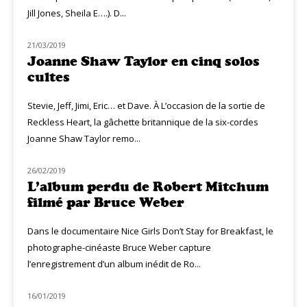
Jill Jones, Sheila E….). D...
21/03/2019
NOUVEAUTÉS
Joanne Shaw Taylor en cinq solos
cultes
Stevie, Jeff, Jimi, Eric… et Dave. À L’occasion de la sortie de
Reckless Heart, la gâchette britannique de la six-cordes
Joanne Shaw Taylor remo...
26/02/2019
MUZIQ MEETING
L’album perdu de Robert Mitchum
filmé par Bruce Weber
Dans le documentaire Nice Girls Don’t Stay for Breakfast, le
photographe-cinéaste Bruce Weber capture
l’enregistrement d’un album inédit de Ro...
16/01/2019
MUZIQ PEOPLE