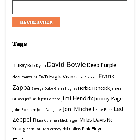
Tags
David Bowie
Deep Purple
BluRay
Bob Dylan
Frank
Eagle Vision
DVD
documentaire
Eric Clapton
Zappa
Herbie Hancock
James
George Duke
Glenn Hughes
Jimi Hendrix
Jimmy Page
Brown
Jeff Beck
Jeff Porcaro
Led
Joni Mitchell
John Bonham
Kate Bush
John Paul Jones
Zeppelin
Miles Davis
Neil
Lisa Coleman
Mick Jagger
Young
Pink Floyd
Phil Collins
paris
Paul McCartney