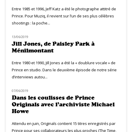
Entre 1985 et 1996, Jeff Katz a été le photographe attitré de
Prince. Pour Muziq, il revient sur l’un de ses plus célèbres
shootings : la poche...
13/06/2019
MUZIQ MEETING
Jill Jones, de Paisley Park à
Ménilmontant
Entre 1980 et 1990, Jill Jones a été la « doublure vocale » de
Prince en studio. Dans le deuxième épisode de notre série
d’interviews autou...
07/06/2019
MUZIQ MEETING
Dans les coulisses de Prince
Originals avec l’archiviste Michael
Howe
Attendu en juin, Originals contient 15 titres enregistrés par
Prince pour ses collaborateurs les plus proches (The Time,