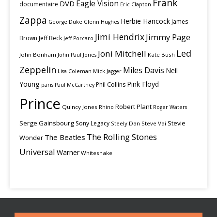
Frank
Eagle Vision
DVD
documentaire
Eric Clapton
Zappa
Herbie Hancock
James
George Duke
Glenn Hughes
Jimi Hendrix
Jimmy Page
Brown
Jeff Beck
Jeff Porcaro
Led
Joni Mitchell
John Bonham
Kate Bush
John Paul Jones
Zeppelin
Miles Davis
Neil
Lisa Coleman
Mick Jagger
Young
Pink Floyd
Phil Collins
paris
Paul McCartney
Prince
Robert Plant
Quincy Jones
Rhino
Roger Waters
Serge Gainsbourg
Stevie
Sony Legacy
Steely Dan
Steve Vai
The Rolling Stones
The Beatles
Wonder
Universal
Warner
Whitesnake