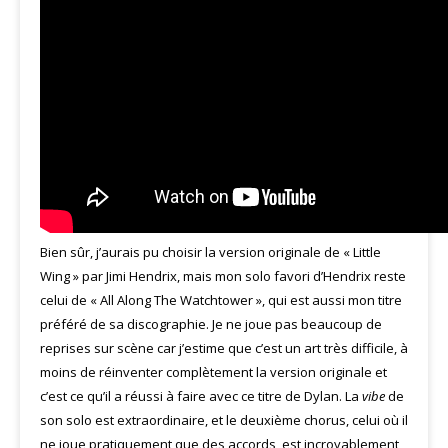
Bien sûr, j’aurais pu choisir la version originale de « Little
Wing » par Jimi Hendrix, mais mon solo favori d’Hendrix reste
celui de « All Along The Watchtower », qui est aussi mon titre
préféré de sa discographie. Je ne joue pas beaucoup de
reprises sur scène car j’estime que c’est un art très difficile, à
moins de réinventer complètement la version originale et
c’est ce qu’il a réussi à faire avec ce titre de Dylan. La
vibe
de
son solo est extraordinaire, et le deuxième chorus, celui où il
ne joue pratiquement que des accords, est incroyablement