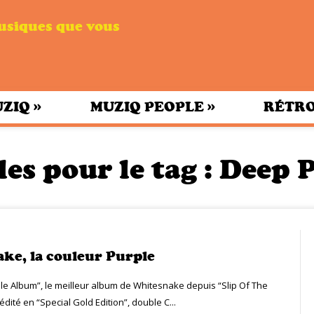
musiques que vous
»
»
UZIQ
MUZIQ PEOPLE
RÉTRO
les pour le tag :
Deep 
ke, la couleur Purple
rple Album”, le meilleur album de Whitesnake depuis “Slip Of The
dité en “Special Gold Edition”, double C...