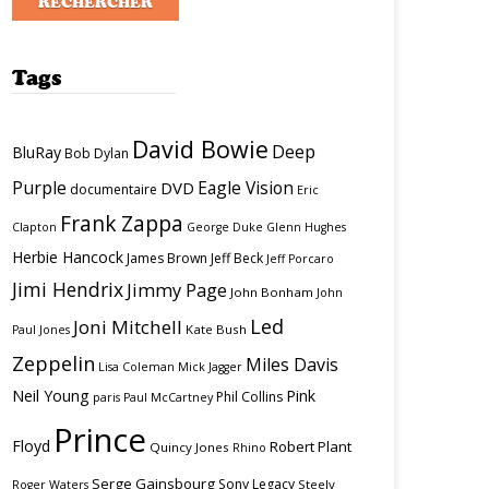
Tags
David Bowie
Deep
BluRay
Bob Dylan
Purple
Eagle Vision
DVD
documentaire
Eric
Frank Zappa
Clapton
George Duke
Glenn Hughes
Herbie Hancock
James Brown
Jeff Beck
Jeff Porcaro
Jimi Hendrix
Jimmy Page
John Bonham
John
Led
Joni Mitchell
Kate Bush
Paul Jones
Zeppelin
Miles Davis
Lisa Coleman
Mick Jagger
Neil Young
Pink
Phil Collins
paris
Paul McCartney
Prince
Floyd
Robert Plant
Quincy Jones
Rhino
Serge Gainsbourg
Sony Legacy
Steely
Roger Waters