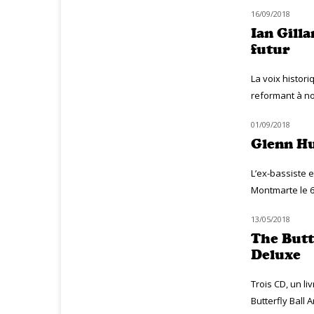
16/09/2018
CLASSIQ ROCK
Ian Gilla
futur
La voix histor
reformant à no
01/09/2018
MUZIQ NEWS
Glenn Hu
L’ex-bassiste 
Montmarte le 6
13/05/2018
NOUVEAUTÉS
The Butt
Deluxe
Trois CD, un li
Butterfly Ball