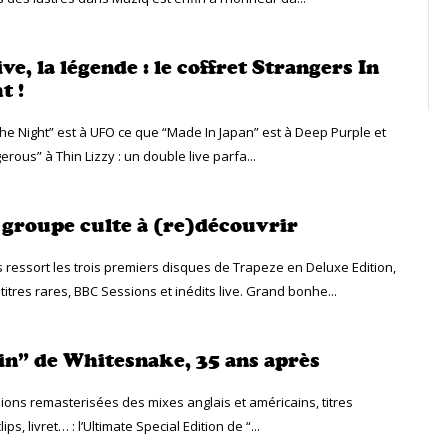
ive, la légende : le coffret Strangers In
t !
The Night” est à UFO ce que “Made In Japan” est à Deep Purple et
rous” à Thin Lizzy : un double live parfa...
 groupe culte à (re)découvrir
 ressort les trois premiers disques de Trapeze en Deluxe Edition,
itres rares, BBC Sessions et inédits live. Grand bonhe...
t in” de Whitesnake, 35 ans après
ions remasterisées des mixes anglais et américains, titres
lips, livret… : l’Ultimate Special Edition de “...