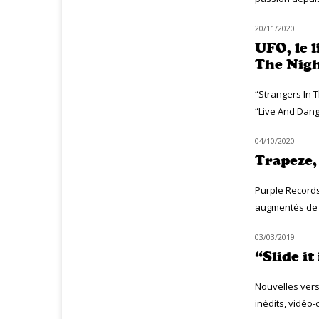
20/11/2020
NOUVEAUTÉS
UFO, le l
The Nigh
“Strangers In 
“Live And Dange
04/10/2020
CLASSIQ ROCK
Trapeze,
Purple Records
augmentés de t
03/03/2019
CLASSIQ ROCK
“Slide i
Nouvelles vers
inédits, vidéo-c