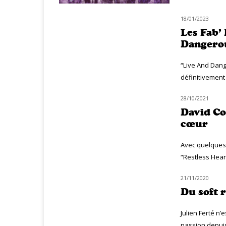
18/01/2023
NOUVEAUTÉS
Les Fab’
Dangerou
“Live And Dange
définitivement
28/10/2021
CLASSIQ ROCK
David Co
cœur
Avec quelques 
“Restless Hear
21/11/2020
NOUVEAUTÉS
Du soft 
Julien Ferté n’
passion depuis