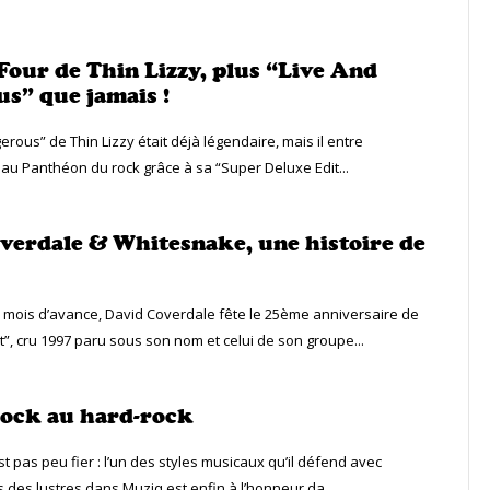
 Four de Thin Lizzy, plus “Live And
s” que jamais !
rous” de Thin Lizzy était déjà légendaire, mais il entre
 au Panthéon du rock grâce à sa “Super Deluxe Edit...
verdale & Whitesnake, une histoire de
mois d’avance, David Coverdale fête le 25ème anniversaire de
t”, cru 1997 paru sous son nom et celui de son groupe...
rock au hard-rock
est pas peu fier : l’un des styles musicaux qu’il défend avec
 des lustres dans Muziq est enfin à l’honneur da...