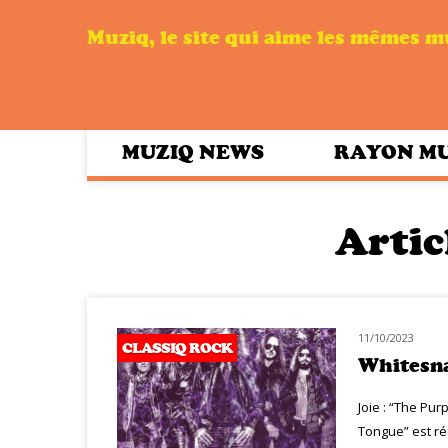
Muziq, le site qui aime les mêmes 
MUZIQ NEWS
RAYON M
Artic
11/10/2023
CLASSIQ ROCK
Whitesna
Joie : “The Pu
Tongue” est réé