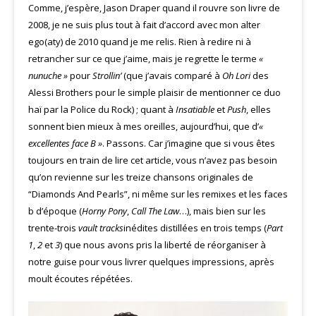
Comme, j’espère, Jason Draper quand il rouvre son livre de
2008, je ne suis plus tout à fait d’accord avec mon alter
ego(aty) de 2010 quand je me relis. Rien à redire ni à
retrancher sur ce que j’aime, mais je regrette le terme
«
nunuche »
pour
Strollin’
(que j’avais comparé à
Oh Lori
des
Alessi Brothers pour le simple plaisir de mentionner ce duo
haï par la Police du Rock) ; quant à
Insatiable
et
Push
, elles
sonnent bien mieux à mes oreilles, aujourd’hui, que d’
«
excellent
es face B »
. Passons. Car j’imagine que si vous êtes
toujours en train de lire cet article, vous n’avez pas besoin
qu’on revienne sur les treize chansons originales de
“Diamonds And Pearls”, ni même sur les remixes et les faces
b d’époque (
Horny Pony
,
Call The Law
…), mais bien sur les
trente-trois
vault tracks
inédites distillées en trois temps (
Part
1
,
2
et
3
) que nous avons pris la liberté de réorganiser à
notre guise pour vous livrer quelques impressions, après
moult écoutes répétées.