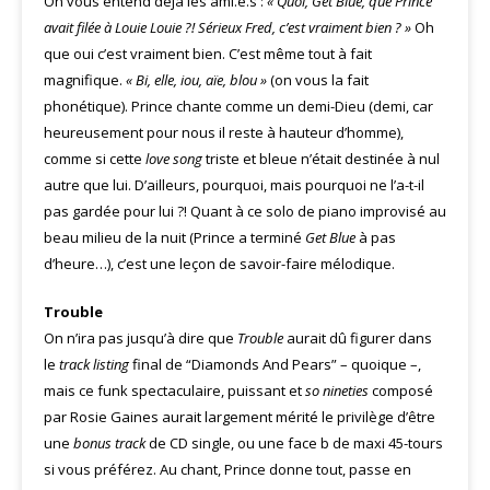
On vous entend déjà les ami.e.s :
« Quoi, Get Blue, que Prince
avait filée à Louie Louie ?! Sérieux Fred, c’est vraiment bien ? »
Oh
que oui c’est vraiment bien. C’est même tout à fait
magnifique.
« Bi, elle, iou, aïe, blou »
(on vous la fait
phonétique). Prince chante comme un demi-Dieu (demi, car
heureusement pour nous il reste à hauteur d’homme),
comme si cette
love song
triste et bleue n’était destinée à nul
autre que lui. D’ailleurs, pourquoi, mais pourquoi ne l’a-t-il
pas gardée pour lui ?! Quant à ce solo de piano improvisé au
beau milieu de la nuit (Prince a terminé
Get Blue
à pas
d’heure…), c’est une leçon de savoir-faire mélodique.
Trouble
On n’ira pas jusqu’à dire que
Trouble
aurait dû figurer dans
le
track listing
final de “Diamonds And Pears” – quoique –,
mais ce funk spectaculaire, puissant et
so nineties
composé
par Rosie Gaines aurait largement mérité le privilège d’être
une
bonus track
de CD single, ou une face b de maxi 45-tours
si vous préférez. Au chant, Prince donne tout, passe en