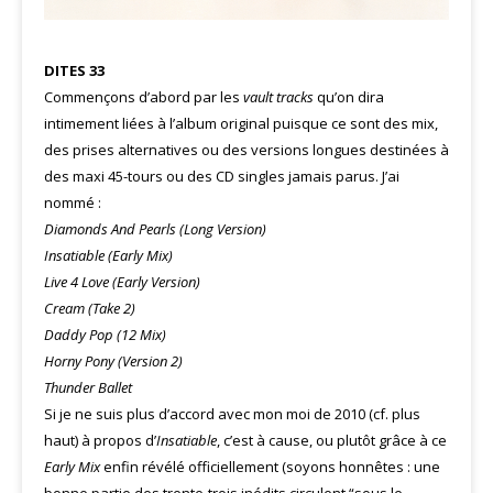
DITES 33
Commençons d’abord par les
vault tracks
qu’on dira
intimement liées à l’album original puisque ce sont des mix,
des prises alternatives ou des versions longues destinées à
des maxi 45-tours ou des CD singles jamais parus. J’ai
nommé :
Diamonds And Pearls (Long Version)
Insatiable (Early Mix)
Live 4 Love (Early Version)
Cream (Take 2)
Daddy Pop (12 Mix)
Horny Pony (Version 2)
Thunder Ballet
Si je ne suis plus d’accord avec mon moi de 2010 (cf. plus
haut) à propos d’
Insatiable
, c’est à cause, ou plutôt grâce à ce
Early Mix
enfin révélé officiellement (soyons honnêtes : une
bonne partie des trente-trois inédits circulent “sous le