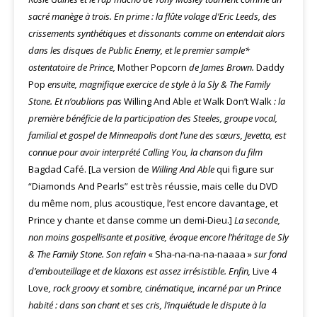
sacré manège à trois. En prime : la flûte volage d’Eric Leeds, des
crissements synthétiques et dissonants comme on entendait alors
dans les disques de Public Enemy, et le premier sample*
ostentatoire de Prince,
Mother Popcorn
de James Brown.
Daddy
Pop
ensuite, magnifique exercice de style à la Sly & The Family
Stone. Et n’oublions pas
Willing And Able
et
Walk Don’t Walk
: la
première bénéficie de la participation des Steeles, groupe vocal,
familial et gospel de Minneapolis dont l’une des sœurs, Jevetta, est
connue pour avoir interprété Calling You, la chanson du film
Bagdad Café. [La version de
Willing And Able
qui figure sur
“Diamonds And Pearls” est très réussie, mais celle du DVD
du même nom, plus acoustique, l’est encore davantage, et
Prince y chante et danse comme un demi-Dieu.]
La seconde,
non moins gospellisante et positive, évoque encore l’héritage de Sly
& The Family Stone. Son refain
« Sha-na-na-na-naaaa »
sur fond
d’embouteillage et de klaxons est assez irrésistible. Enfin,
Live 4
Love
, rock groovy et sombre, cinématique, incarné par un Prince
habité : dans son chant et ses cris, l’inquiétude le dispute à la