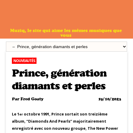
Muziq, le site qui aime les mêmes musiques que
vous
NOUVEAUTÉS
Prince, génération
diamants et perles
Par
Fred Goaty
19/10/2023
Le 1
octobre 1991, Prince sortait son treizième
er
album, “Diamonds And Pearls” majoritairement
enregistré avec son nouveau groupe, The New Power