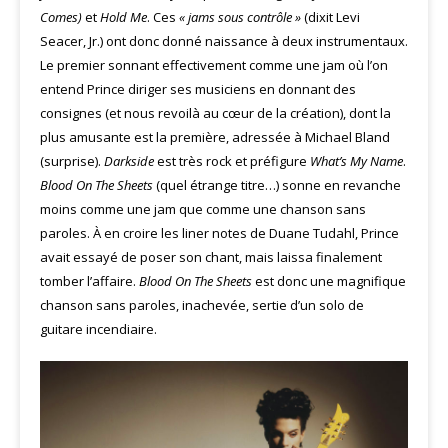
Comes)
et
Hold Me
. Ces
« jams sous contrôle »
(dixit Levi
Seacer, Jr.) ont donc donné naissance à deux instrumentaux.
Le premier sonnant effectivement comme une jam où l’on
entend Prince diriger ses musiciens en donnant des
consignes (et nous revoilà au cœur de la création), dont la
plus amusante est la première, adressée à Michael Bland
(surprise).
Darkside
est très rock et préfigure
What’s My Name
.
Blood On The Sheets
(quel étrange titre…) sonne en revanche
moins comme une jam que comme une chanson sans
paroles. À en croire les liner notes de Duane Tudahl, Prince
avait essayé de poser son chant, mais laissa finalement
tomber l’affaire.
Blood On The Sheets
est donc une magnifique
chanson sans paroles, inachevée, sertie d’un solo de
guitare incendiaire.