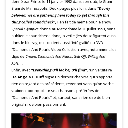
donné par Prince le 11 janvier 1992 dans son club, le Glam
Slam de Minneapolis. Deux pages plus loin, dans
“Dearly
beloved, we are gathering here today to get through this
thing called soundcheck”
, il en fait de même pour le show
Special Olympics
donné au Metrodome le 20 juillet 1991, sans
oublier le soundcheck, donc, la veille (les deux figurent aussi
dans le blu-ray, qui contient aussi l’intégralité du DVD
“Diamonds And Pearls Video Collection avec, notamment, les
clips de
Cream
,
Diamonds And Pearls
,
Gett Off
,
Willing And
Able
…).
Enfin, avec
“Everything U’ll look 4, U’ll find”
, l’universitaire
De Angela L. Duff
signe un dernier chapitre qui n’apporte
rien en regard des précédents, revenant sans qu’on sache
vraiment pourquoi sur ses chansons préférées de
“Diamonds And Pearls” et, surtout, sans rien dire de bien
original ni de bien passionnant.