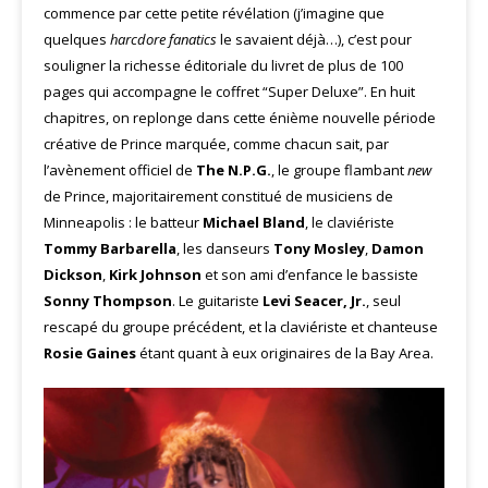
commence par cette petite révélation (j’imagine que
quelques
harcdore fanatics
le savaient déjà…), c’est pour
souligner la richesse éditoriale du livret de plus de 100
pages qui accompagne le coffret “Super Deluxe”. En huit
chapitres, on replonge dans cette énième nouvelle période
créative de Prince marquée, comme chacun sait, par
l’avènement officiel de
The N.P.G.
, le groupe flambant
new
de Prince, majoritairement constitué de musiciens de
Minneapolis : le batteur
Michael Bland
, le claviériste
Tommy Barbarella
, les danseurs
Tony Mosley
,
Damon
Dickson
,
Kirk Johnson
et son ami d’enfance le bassiste
Sonny Thompson
. Le guitariste
Levi Seacer, Jr.
, seul
rescapé du groupe précédent, et la claviériste et chanteuse
Rosie Gaines
étant quant à eux originaires de la Bay Area.