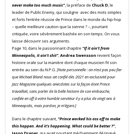
never make too much music”
, la préface de
Chuck D
, le
leader de Public Enemy, qui souligne avec des mots simples
et forts l’entrée réussie de Prince dans le monde du hip-hop
– quelle meilleure caution que la sienne ? –, pourtant
critiquée, voire sévèrement bashée en son temps. On vous
laisse découvrir ses arguments.
Page 10, dans le passionnant chapitre
“If it ain’t from
Minneapolis, it ain’t shit”
,
Andrea Swensson
revient façon
histoire orale sur la manière dont chaque musicien fit son
entrée au sein du N.P.G.
[Note personnelle : on n’est pas peu fier
que Michael Bland nous ait confié dès 2021 en exclusivité pour
Jazz Magazine quelques anecdotes sur la façon dont Prince
travaillait, sans parler de la belle histoire de son embauche,
confiée en off à votre humble serviteur il y a plus de vingt ans à
Minneapolis, mais pardon, je m’égare.]
Dans le chapitre suivant,
“Prince worked his ass off to make
this happen.
And it’s happening. What could be better ?”
,
Jason Draper
, qui avait pourtant méchamment dézingué