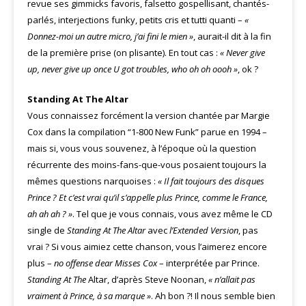
revue ses gimmicks favoris, falsetto gospellisant, chantés-
parlés, interjections funky, petits cris et tutti quanti –
«
Donnez-moi un autre micro, j’ai fini le mien »
, aurait-il dit à la fin
de la première prise (on plisante). En tout cas :
« Never give
up, never give up once U got troubles, who oh oh oooh »
, ok ?
Standing At The Altar
Vous connaissez forcément la version chantée par Margie
Cox dans la compilation “1-800 New Funk” parue en 1994 –
mais si, vous vous souvenez, à l’époque où la question
récurrente des moins-fans-que-vous posaient toujours la
mêmes questions narquoises :
« Il fait toujours des disques
Prince ? Et c’est vrai qu’il s’appelle plus Prince, comme le France,
ah ah ah ? »
. Tel que je vous connais, vous avez même le CD
single de
Standing At The Altar
avec
l’Extended Version
, pas
vrai ? Si vous aimiez cette chanson, vous l’aimerez encore
plus –
no offense dear Misses Cox
– interprétée par Prince.
Standing At The
Altar, d’après Steve Noonan,
« n’allait pas
vraiment à Prince, à sa marque »
. Ah bon ?! Il nous semble bien