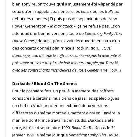
bien Tony M., on trouve qu’il a injustement été vilipendé par
ceux qu’on n’appelait pas encore les
haters
ou les
trolls
au
début des nineties.) Et puis plus de sept minutes de New
Power Generation
« in max attack »
, ça ne refuse pas. Et on
attendait une bonne version studio de
Something Funky (This
House Comes)
depuis qu’on l’avait découverte en intro d’un
des concerts donnés par Prince à Rock In Rio II…
[Quel
dommage, cela dit, que le coffret ne contienne pas la délirante et
puissante
outtake
de plus de huit minutes rappée par Tony M.,
avec des contrechants incendiaires de Rosie Gaines,
The Flow
…]
Darkside / Blood On The Sheets
Pour la première fois, un peu à la manière des coffrets
consacrés à certains musiciens de jazz, les spéléologues
en chef du Vault princier ont exhumé deux versions
différentes du même morceau, mettant ainsi en lumière la
manière dont Prince travaillait en studio.
Darkside
a été
enregistré le 4 septembre 1990,
Blood On The Sheets
le 31
janvier 1991 le même jour que
Something Funky (This House