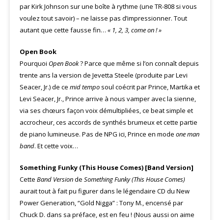
par Kirk Johnson sur une boîte à rythme (une TR-808 si vous
voulez tout savoir) – ne laisse pas d’impressionner. Tout
autant que cette fausse fin…
« 1, 2, 3, come on ! »
Open Book
Pourquoi
Open Book
? Parce que même si l’on connaît depuis
trente ans la version de Jevetta Steele (produite par Levi
Seacer, Jr.) de ce
mid tempo
soul coécrit par Prince, Martika et
Levi Seacer, Jr., Prince arrive à nous vamper avec la sienne,
via ses chœurs façon voix démultipliées, ce beat simple et
accrocheur, ces accords de synthés brumeux et cette partie
de piano lumineuse. Pas de NPG ici, Prince en mode
one man
band
. Et cette voix…
Something Funky (This House Comes) [Band Version]
Cette
Band Version
de
Something Funky (This House Comes)
aurait tout à fait pu figurer dans le légendaire CD du New
Power Generation, “Gold Nigga” : Tony M., encensé par
Chuck D. dans sa préface, est en feu ! (Nous aussi on aime