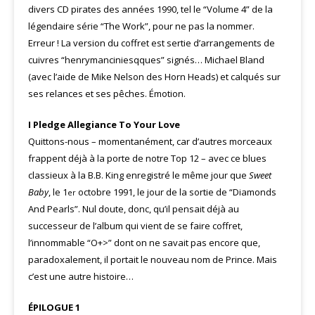
divers CD pirates des années 1990, tel le “Volume 4” de la
légendaire série “The Work”, pour ne pas la nommer.
Erreur ! La version du coffret est sertie d’arrangements de
cuivres “henrymanciniesqques” signés… Michael Bland
(avec l’aide de Mike Nelson des Horn Heads) et calqués sur
ses relances et ses pêches. Émotion.
I Pledge Allegiance To Your Love
Quittons-nous – momentanément, car d’autres morceaux
frappent déjà à la porte de notre Top 12 – avec ce blues
classieux à la B.B. King enregistré le même jour que
Sweet
Baby
, le 1
octobre 1991, le jour de la sortie de “Diamonds
er
And Pearls”. Nul doute, donc, qu’il pensait déjà au
successeur de l’album qui vient de se faire coffret,
l’innommable “O+>” dont on ne savait pas encore que,
paradoxalement, il portait le nouveau nom de Prince. Mais
c’est une autre histoire…
ÉPILOGUE 1