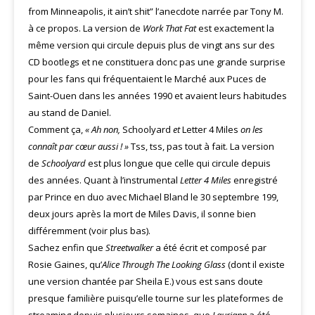
from Minneapolis, it ain’t shit” l’anecdote narrée par Tony M.
à ce propos. La version de
Work That Fat
est exactement la
même version qui circule depuis plus de vingt ans sur des
CD bootlegs et ne constituera donc pas une grande surprise
pour les fans qui fréquentaient le Marché aux Puces de
Saint-Ouen dans les années 1990 et avaient leurs habitudes
au stand de Daniel.
Comment ça,
« Ah non,
Schoolyard
et
Letter 4 Miles
on les
connaît par cœur aussi ! »
Tss, tss, pas tout à fait. La version
de
Schoolyard
est plus longue que celle qui circule depuis
des années. Quant à l’instrumental
Letter 4 Miles
enregistré
par Prince en duo avec Michael Bland le 30 septembre 199,
deux jours après la mort de Miles Davis, il sonne bien
différemment (voir plus bas).
Sachez enfin que
Streetwalker
a été écrit et composé par
Rosie Gaines, qu’
Alice Through The Looking Glass
(dont il existe
une version chantée par Sheila E.) vous est sans doute
presque familière puisqu’elle tourne sur les plateformes de
streaming depuis plusieurs semaines, que
Lauriann
a été