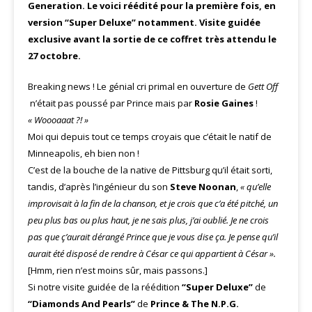
Generation. Le voici réédité pour la première fois, en
version “Super Deluxe” notamment. Visite guidée
exclusive avant la sortie de ce coffret très attendu le
27 octobre.
Breaking news ! Le génial cri primal en ouverture de
Gett Off
n’était pas poussé par Prince mais par
Rosie Gaines
!
« Woooaaat ?! »
Moi qui depuis tout ce temps croyais que c’était le natif de
Minneapolis, eh bien non !
C’est de la bouche de la native de Pittsburg qu’il était sorti,
tandis, d’après l’ingénieur du son
Steve Noonan
,
« qu’elle
improvisait à la fin de la chanson, et je crois que c’a été pitché, un
peu plus bas ou plus haut, je ne sais plus, j’ai oublié. Je ne crois
pas que ç’aurait dérangé Prince que je vous dise ça. Je pense qu’il
aurait été disposé de rendre à César ce qui appartient à César ».
[Hmm, rien n’est moins sûr, mais passons.]
Si notre visite guidée de la réédition
“Super Deluxe”
de
“Diamonds And Pearls”
de
Prince & The N.P.G.