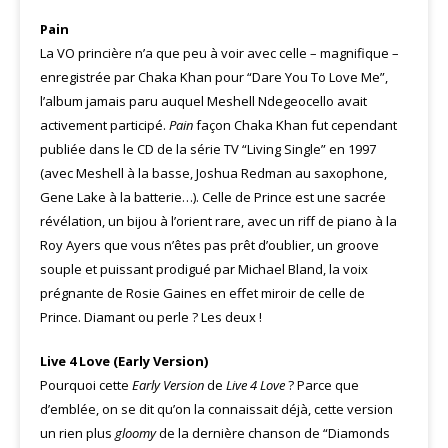
Pain
La VO princière n’a que peu à voir avec celle – magnifique –
enregistrée par Chaka Khan pour “Dare You To Love Me”,
l’album jamais paru auquel Meshell Ndegeocello avait
activement participé.
Pain
façon Chaka Khan fut cependant
publiée dans le CD de la série TV “Living Single” en 1997
(avec Meshell à la basse, Joshua Redman au saxophone,
Gene Lake à la batterie…). Celle de Prince est une sacrée
révélation, un bijou à l’orient rare, avec un riff de piano à la
Roy Ayers que vous n’êtes pas prêt d’oublier, un groove
souple et puissant prodigué par Michael Bland, la voix
prégnante de Rosie Gaines en effet miroir de celle de
Prince. Diamant ou perle ? Les deux !
Live 4 Love (Early Version)
Pourquoi cette
Early Version
de
Live 4 Love
? Parce que
d’emblée, on se dit qu’on la connaissait déjà, cette version
un rien plus
gloomy
de la dernière chanson de “Diamonds