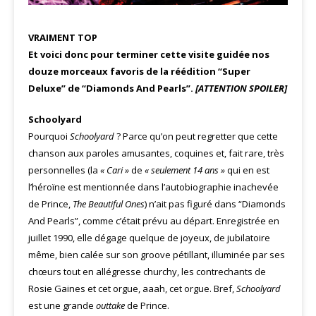
VRAIMENT TOP
Et voici donc pour terminer cette visite guidée nos
douze morceaux favoris de la réédition “Super
Deluxe” de “Diamonds And Pearls”.
[ATTENTION SPOILER]
Schoolyard
Pourquoi
Schoolyard
? Parce qu’on peut regretter que cette
chanson aux paroles amusantes, coquines et, fait rare, très
personnelles (la
« Cari »
de
« seulement 14 ans »
qui en est
l’héroïne est mentionnée dans l’autobiographie inachevée
de Prince,
The Beautiful Ones
) n’ait pas figuré dans “Diamonds
And Pearls”, comme c’était prévu au départ. Enregistrée en
juillet 1990, elle dégage quelque de joyeux, de jubilatoire
même, bien calée sur son groove pétillant, illuminée par ses
chœurs tout en allégresse churchy, les contrechants de
Rosie Gaines et cet orgue, aaah, cet orgue. Bref,
Schoolyard
est une grande
outtake
de Prince.