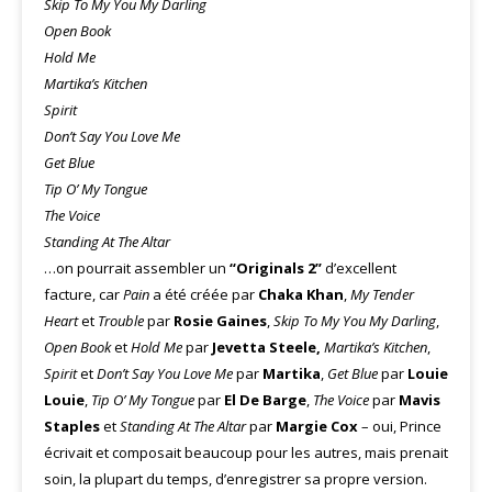
Skip To My You My Darling
Open Book
Hold Me
Martika’s Kitchen
Spirit
Don’t Say You Love Me
Get Blue
Tip O’ My Tongue
The Voice
Standing At The Altar
…on pourrait assembler un
“Originals 2”
d’excellent
facture, car
Pain
a été créée par
Chaka Khan
,
My Tender
Heart
et
Trouble
par
Rosie Gaines
,
Skip To My You My Darling
,
Open Book
et
Hold Me
par
Jevetta Steele,
Martika’s Kitchen
,
Spirit
et
Don’t Say You Love Me
par
Martika
,
Get Blue
par
Louie
Louie
,
Tip O’ My Tongue
par
El De Barge
,
The Voice
par
Mavis
Staples
et
Standing At The Altar
par
Margie Cox
– oui, Prince
écrivait et composait beaucoup pour les autres, mais prenait
soin, la plupart du temps, d’enregistrer sa propre version.