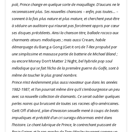
poli, Prince change en quelque sorte de maquillage. D’aucuns ne le
reconnaissent plus. Ses nouvelles chansons – enfin, pas toutes… –
sonnent à la fois plus nature et plus mature, et cherchent peut-être
à séduire un auditoire qui n’aurait pas forcément appris par cœur
ses disques précédents. Ainsi la chanson titre, ballade rococo aux
charmants atours mélodiques ; mais aussi
Cream
,
habile
démarquage du
Bang a Gong (Get it on)
de T-Rex propulsé par
une simplissime et maousse partie de batterie de Michael Bland ;
ou encore
Money Don’t Matter 2 Night,
bel hybride pop soul
mélodique qui se fait l’écho de la première guerre du Golfe, sont à
même de toucher le plus grand nombre.
Prince n’est évidemment plus aussi novateur que dans les années
1982-1987, et l’on pourrait même dire qu’il s’embourgeoise un peu
avec sa nouvelle collection de diamants. Ce serait oublier quelques
perles noires qui bruissent de toutes ses racines afro-américaines.
Gett Off
d’abord, plan d’invasion sexuelle mené à coups de beats
impudiques et précédé d’un cri suraigu désormais entré dans
l’histoire. Le chant lubrique de Prince, le contrechant puissant de
Rosie Gaines et le rap macho de Tony Mosley tournent comme un