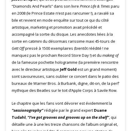
“Diamonds And Pearls” dans son livre
Prince Life & Times
paru
en 2008 (le Prince Estate n’est pas rancunier !), a ravalé sa
bile et revient en mode enquête sur tout ce qui du côté
artistique, marketing et promotion avait précédé et
accompagné la sortie du disque. Les anecdotes liées à la
sortie en catimini du désormais rarissime maxi 45-tours de
Gett Off
pressé à 1500 exemplaires (bientôt réédité ! ne
manquez pas le prochain Record Store Day !) et du
making of
de la fameuse pochette hologramme (la première rencontre
avec le directeur artistique
Jeff Gold
est un grand moment)
sont savoureuses, sans oublier ce concert dans le patio des
bureaux de Warner Bros. à Burbank, digne, dit-on, de la perf’
mythique des Beatles sur le toit d’Apple Corps à Savile Row.
Le chapitre que les fans vont dévorer est évidemment la
“sessionography”
rédigée par le grand expert
Duane
Tudahl
,
“I’ve got grooves and grooves up on the shelf”
, qui
détaille une à une les treize chansons de l’album original et,