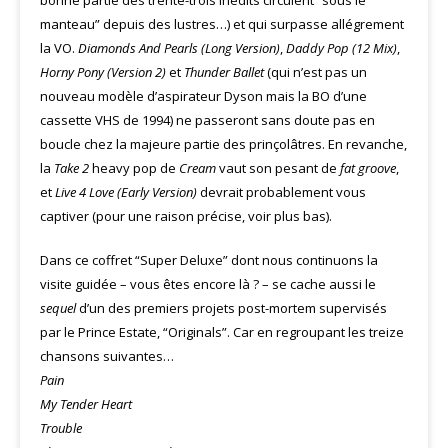
manteau” depuis des lustres…) et qui surpasse allégrement
la VO.
Diamonds And Pearls (Long Version)
,
Daddy Pop (12 Mix)
,
Horny Pony (Version 2)
et
Thunder Ballet
(qui n’est pas un
nouveau modèle d’aspirateur Dyson mais la BO d’une
cassette VHS de 1994) ne passeront sans doute pas en
boucle chez la majeure partie des prinçolâtres. En revanche,
la
Take 2
heavy pop de
Cream
vaut son pesant de
fat groove
,
et
Live 4 Love (Early Version)
devrait probablement vous
captiver (pour une raison précise, voir plus bas).
Dans ce coffret “Super Deluxe” dont nous continuons la
visite guidée – vous êtes encore là ? – se cache aussi le
sequel
d’un des premiers projets post-mortem supervisés
par le Prince Estate, “Originals”. Car en regroupant les treize
chansons suivantes…
Pain
My Tender Heart
Trouble