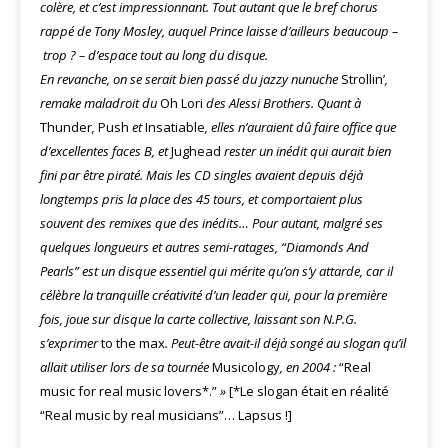
colère, et c’est impressionnant. Tout autant que le bref chorus
rappé de Tony Mosley, auquel Prince laisse d’ailleurs beaucoup –
trop ? – d’espace tout au long du disque.
En revanche, on se serait bien passé du jazzy nunuche
Strollin’
,
remake maladroit du
Oh Lori
des Alessi Brothers. Quant à
Thunder
,
Push
et
Insatiable
, elles n’auraient dû faire office que
d’excellentes faces B, et
Jughead
rester un inédit qui aurait bien
fini par être piraté. Mais les CD singles avaient depuis déjà
longtemps pris la place des 45 tours, et comportaient plus
souvent des remixes que des inédits… Pour autant, malgré ses
quelques longueurs et autres semi-ratages, “Diamonds And
Pearls” est un disque essentiel qui mérite qu’on s’y attarde, car il
célèbre la tranquille créativité d’un leader qui, pour la première
fois, joue sur disque la carte collective, laissant son N.P.G.
s’exprimer
to the max
. Peut-être avait-il déjà songé au slogan qu’il
allait utiliser lors de sa tournée
Musicology
, en 2004 :
“Real
music for real music lovers*.”
»
[*Le slogan était en réalité
“Real music by real musicians”… Lapsus !]