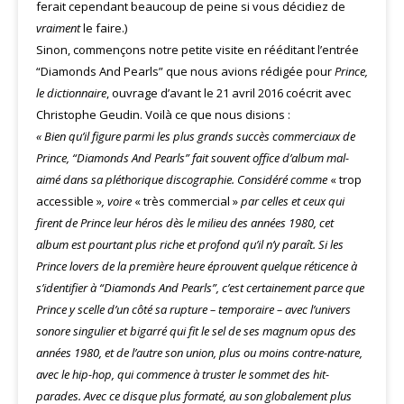
ferait cependant beaucoup de peine si vous décidiez de
vraiment
le faire.)
Sinon, commençons notre petite visite en rééditant l’entrée
“Diamonds And Pearls” que nous avions rédigée pour
Prince,
le dictionnaire
, ouvrage d’avant le 21 avril 2016 coécrit avec
Christophe Geudin. Voilà ce que nous disions :
« Bien qu’il figure parmi les plus grands succès commerciaux de
Prince, “Diamonds And Pearls” fait souvent office d’album mal-
aimé dans sa pléthorique discographie. Considéré comme
« trop
accessible »
, voire
« très commercial »
par celles et ceux qui
firent de Prince leur héros dès le milieu des années 1980, cet
album est pourtant plus riche et profond qu’il n’y paraît. Si les
Prince lovers de la première heure éprouvent quelque réticence à
s’identifier à “Diamonds And Pearls”, c’est certainement parce que
Prince y scelle d’un côté sa rupture – temporaire – avec l’univers
sonore singulier et bigarré qui fit le sel de ses magnum opus des
années 1980, et de l’autre son union, plus ou moins contre-nature,
avec le hip-hop, qui commence à truster le sommet des hit-
parades. Avec ce disque plus formaté, au son globalement plus