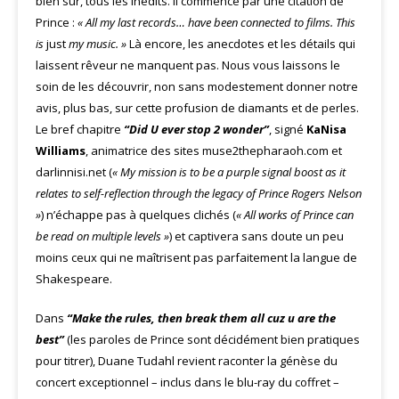
bien sûr, tous les inédits. Il commence par une citation de
Prince :
« All my last records… have been connected to films.
This
is
just
my music. »
Là encore, les anecdotes et les détails qui
laissent rêveur ne manquent pas. Nous vous laissons le
soin de les découvrir, non sans modestement donner notre
avis, plus bas, sur cette profusion de diamants et de perles.
Le bref chapitre
“Did U ever stop 2 wonder”
, signé
KaNisa
Williams
, animatrice des sites muse2thepharaoh.com et
darlinnisi.net (
« My mission is to be a purple signal boost as it
relates to self-reflection through the legacy of Prince Rogers Nelson
»
) n’échappe pas à quelques clichés (
« All works of Prince can
be read on multiple levels »
) et captivera sans doute un peu
moins ceux qui ne maîtrisent pas parfaitement la langue de
Shakespeare.
Dans
“Make the rules, then break them all cuz u are the
best”
(les paroles de Prince sont décidément bien pratiques
pour titrer), Duane Tudahl revient raconter la génèse du
concert exceptionnel – inclus dans le blu-ray du coffret –