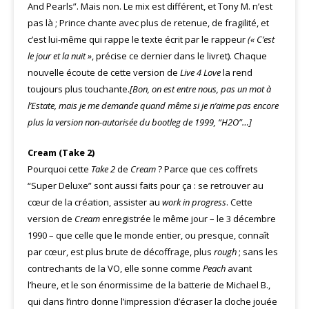
And Pearls”. Mais non. Le mix est différent, et Tony M. n’est
pas là ; Prince chante avec plus de retenue, de fragilité, et
c’est lui-même qui rappe le texte écrit par le rappeur
(« C’est
le jour et la nuit »
, précise ce dernier dans le livret). Chaque
nouvelle écoute de cette version de
Live 4 Love
la rend
toujours plus touchante.
[Bon, on est entre nous, pas un mot à
l’Estate, mais je me demande quand même si je n’aime pas encore
plus la version non-autorisée du bootleg de 1999, “H2O”…]
Cream (Take 2)
Pourquoi cette
Take 2
de
Cream
? Parce que ces coffrets
“Super Deluxe” sont aussi faits pour ça : se retrouver au
cœur de la création, assister au
work in progress
. Cette
version de
Cream
enregistrée le même jour – le 3 décembre
1990 – que celle que le monde entier, ou presque, connaît
par cœur, est plus brute de décoffrage, plus
rough
; sans les
contrechants de la VO, elle sonne comme
Peach
avant
l’heure, et le son énormissime de la batterie de Michael B.,
qui dans l’intro donne l’impression d’écraser la cloche jouée