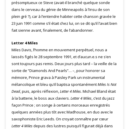
présomptueux ce Steve (avait-il branché quelque sonde
dans le cerveau du génie de Minneapolis à l’insu de son
plein gré ?), car à l’entendre habiter cette chanson gravée le
23 juin 1991 comme s’il était chez lui, on se dit qu’il l’avait bien
fait sienne avant, finalement, de l’abandonner.
Letter 4 Miles
Miles Davis, l’homme en mouvement perpétuel, nous a
laissés figés le 28 septembre 1991, et d’aucun.e.s ne s’en
sont toujours pas remis. Deux jours plus tard – la veille de la
sortie de “Diamonds And Pearls”… –, pour honorer sa
mémoire, Prince grava à Paisley Park un instrumental
mélancolique et bleu qu’il baptisa spontanément
Miles Is Not
Dead
, puis, après réflexion,
Letter 4 Miles
. Michael Bland était
à la batterie, le boss aux claviers.
Letter 4 Miles
, c’est du jazz
façon Prince ; on songe à certains morceaux enregistrés
quelques années plus tôt avec Madhouse, en duo avec le
saxophoniste Eric Leeds. On croyait connaître par cœur
Letter 4 Miles
depuis des lustres puisqu’il figurait déjà dans