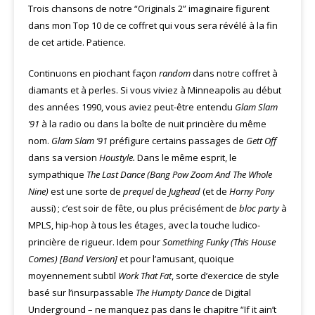
Trois chansons de notre “Originals 2” imaginaire figurent
dans mon Top 10 de ce coffret qui vous sera révélé à la fin
de cet article. Patience.
Continuons en piochant façon
random
dans notre coffret à
diamants et à perles. Si vous viviez à Minneapolis au début
des années 1990, vous aviez peut-être entendu
Glam Slam
’91
à la radio ou dans la boîte de nuit princière du même
nom.
Glam Slam ’91
préfigure certains passages de
Gett Off
dans sa version
Houstyle.
Dans le même esprit, le
sympathique
The Last Dance (Bang Pow Zoom And The Whole
Nine)
est une sorte de
prequel
de
Jughead
(et de
Horny Pony
aussi) ; c’est soir de fête, ou plus précisément de
bloc party
à
MPLS, hip-hop à tous les étages, avec la touche ludico-
princière de rigueur. Idem pour
Something Funky (This House
Comes) [Band Version]
et pour l’amusant, quoique
moyennement subtil
Work That Fat
, sorte d’exercice de style
basé sur l’insurpassable
The Humpty Dance
de Digital
Underground – ne manquez pas dans le chapitre “If it ain’t