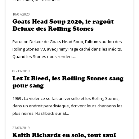
10/07/2020
NOUVEAUTÉS
Goats Head Soup 2020, le ragoût
Deluxe des Rolling Stones
Parution Deluxe de Goats Head Soup, l’album vaudou des
Rolling Stones ’73, avec Jimmy Page caché dans les inédits.
Quand les Stones nous rendent...
06/11/2019
CLASSIQ ROCK
Let It Bleed, les Rolling Stones sang
pour sang
1969 : La violence se fait universelle et les Rolling Stones,
dans un endroit paradisiaque, écrivent leurs chansons les
plus noires. Flashback sur &l...
27/03/2019
CLASSIQ ROCK
Keith Richards en solo, tout sauf