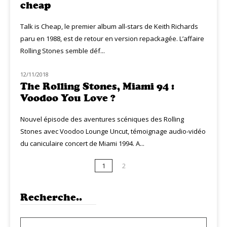
cheap
Talk is Cheap, le premier album all-stars de Keith Richards
paru en 1988, est de retour en version repackagée. L’affaire
Rolling Stones semble déf...
12/11/2018
MUZIQ DVD
The Rolling Stones, Miami 94 :
Voodoo You Love ?
Nouvel épisode des aventures scéniques des Rolling
Stones avec Voodoo Lounge Uncut, témoignage audio-vidéo
du caniculaire concert de Miami 1994. A...
1
2
Recherche..