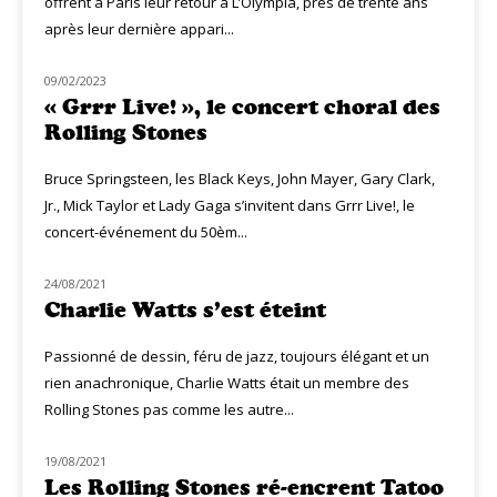
offrent à Paris leur retour à L’Olympia, près de trente ans
après leur dernière appari...
09/02/2023
NOUVEAUTÉS
« Grrr Live! », le concert choral des
Rolling Stones
Bruce Springsteen, les Black Keys, John Mayer, Gary Clark,
Jr., Mick Taylor et Lady Gaga s’invitent dans Grrr Live!, le
concert-événement du 50èm...
24/08/2021
HOMMAGE
Charlie Watts s’est éteint
Passionné de dessin, féru de jazz, toujours élégant et un
rien anachronique, Charlie Watts était un membre des
Rolling Stones pas comme les autre...
19/08/2021
CLASSIQ ROCK
Les Rolling Stones ré-encrent Tatoo