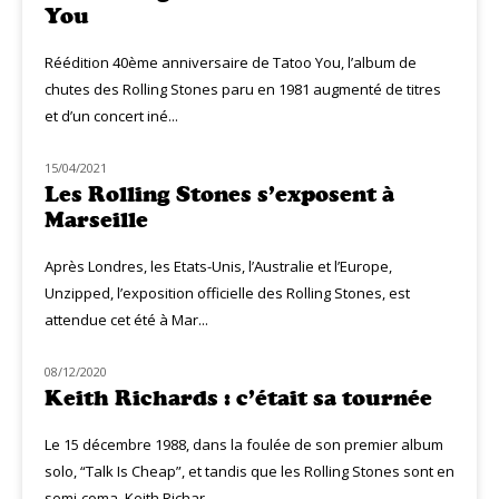
You
Réédition 40ème anniversaire de Tatoo You, l’album de
chutes des Rolling Stones paru en 1981 augmenté de titres
et d’un concert iné...
15/04/2021
MUZIQ NEWS
Les Rolling Stones s’exposent à
Marseille
Après Londres, les Etats-Unis, l’Australie et l’Europe,
Unzipped, l’exposition officielle des Rolling Stones, est
attendue cet été à Mar...
08/12/2020
CLASSIQ ROCK
Keith Richards : c’était sa tournée
Le 15 décembre 1988, dans la foulée de son premier album
solo, “Talk Is Cheap”, et tandis que les Rolling Stones sont en
semi-coma, Keith Richar...