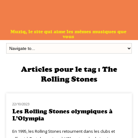
Muziq, le site qui aime les mêmes musiques que
vous
Articles pour le tag :
The
Rolling Stones
22/10/2023
NOUVEAUTÉS
Les Rolling Stones olympiques à
L’Olympia
En 1995, les Rolling Stones retournent dans les clubs et