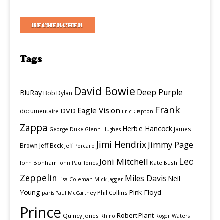
Tags
David Bowie
Deep Purple
BluRay
Bob Dylan
Frank
Eagle Vision
DVD
documentaire
Eric Clapton
Zappa
Herbie Hancock
James
George Duke
Glenn Hughes
Jimi Hendrix
Jimmy Page
Brown
Jeff Beck
Jeff Porcaro
Led
Joni Mitchell
John Bonham
Kate Bush
John Paul Jones
Zeppelin
Miles Davis
Neil
Lisa Coleman
Mick Jagger
Young
Pink Floyd
Phil Collins
paris
Paul McCartney
Prince
Robert Plant
Quincy Jones
Rhino
Roger Waters