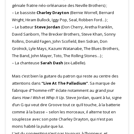
géniale fratrie néo-orléanaise des Neville Brothers) ;
– Le bassiste
Charley Drayton
(Bernie Worrell, Bernard
Wright, Hiram Bullock, Iggy Pop, Seal, Robben Ford…) ;
– Le batteur
Steve Jordan
(Don Cherry, Aretha Franklin,
David Sanborn, The Brecker Brothers, Steve Khan, Sonny
Rollins, Donald Fagen, John Scofield, Ben Sidran, Don
Grolnick, Lyle Mays, Kazumi Watanabe, The Blues Brothers,
The Band, John Mayer, Toto, The Rolling Stones…) ;
– La chanteuse
Sarah Dash
(ex-LaBelle).
Mais c’est bien la guitare du patron qui reste au centre des
attentions dans
“Live At The Palladium”
. Sa marque de
fabrique d’“homme-riff” éclate notamment au grand jour
dans
How I Wish
et
Whip It Up.
Steve Jordan, quant à lui, signe
d’un G qui veut dire Groove tout ce qu’il touche, à la batterie
comme à la basse – selon les morceaux, il alterne tout en
souplesse avec son pote Charley Drayton, qui n’est pas
moins habité la
pulse
que lui.
L’art du songwriting n’est pas toujours à l’honneur, et