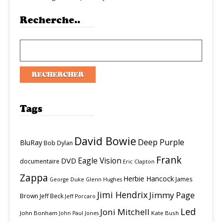
Recherche..
Tags
David Bowie
Deep Purple
BluRay
Bob Dylan
Frank
Eagle Vision
DVD
documentaire
Eric Clapton
Zappa
Herbie Hancock
James
George Duke
Glenn Hughes
Jimi Hendrix
Jimmy Page
Brown
Jeff Beck
Jeff Porcaro
Led
Joni Mitchell
John Bonham
Kate Bush
John Paul Jones