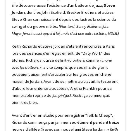
Elle découvre aussi l’existence d’un batteur de jazz,
Steve
Jordan
, dont les John Scofield, Brecker Brothers et autres
Steve Khan connaissaient depuis des lustres la science du
swing et du groove mêlés.
[Plus tard, Sonny Rollins et John
Mayer feront aussi appel à lui, mais c’est une autre histoire, NDLR.]
Keith Richards et Steve Jordan s’étaient rencontrés à Paris
lors des séances d’enregistrement de “Dirty Work” des
Stones. Richards, qui se définit volontiers comme
« marié
avec les batteurs »
, a vite compris que ses riffs de granit
pouvaient aisément s’articuler sur les grooves en chêne
massif de Jordan. Avant de se mettre au travail, ils testèrent
d’abord leur entente aux côtés d’Aretha Franklin pour sa
mémorable reprise de
Jumpin’ Jack Flash
: ça commençait
bien, très bien.
Avant d’entrer en studio pour enregistrer “Talk Is Cheap”,
Richards commença par jammer secrètement pendant treize
heures d’affilée (!) avec son nouvel ami Steve Jordan :
« Keith