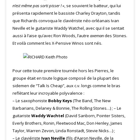
n’est même pas sorti pisser ! »
, se souvient le batteur, qui lui
présenta rapidement le bassiste Charley Drayton, tandis
que Richards convoqua le claviériste néo-orléanais Ivan
Neville et le guitariste Waddy Watchel, avec qui il se sentait
aussi à l’aise qu’avec Ron Woods, l’autre
axeman
des Stones.
Et voilà comment les X-Pensive Winos sont nés.
Pour cette toute première tournée hors les Pierres, le
groupe était en toute logique composé de la plupart des
sidemen de “Talk Is Cheap”, aux c.v. longs comme le bras
reflètant leur incroyable polyvalence :
– Le saxophoniste
Bobby Keys
(The Band, The New
Barbarians, Delaney & Bonnie, The Rolling Stones…) ; – Le
guitariste
Waddy Wachtel
(David Sanborn, Pointer Sisters,
Everly Brothers, Ronin, Fleetwood Mac, Don Henley, James
Taylor, Warren Zevon, Linda Ronstadt, Stevie Nicks…) ;
– Le claviériste
Ivan Neville
(fils d’Aaron Neville, de la