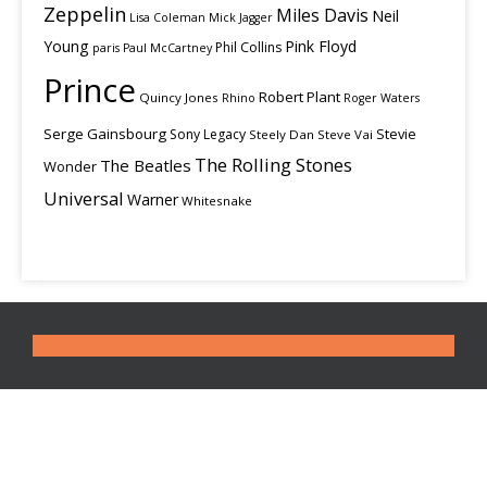
Zeppelin
Miles Davis
Neil
Lisa Coleman
Mick Jagger
Young
Pink Floyd
Phil Collins
paris
Paul McCartney
Prince
Robert Plant
Quincy Jones
Rhino
Roger Waters
Serge Gainsbourg
Stevie
Sony Legacy
Steely Dan
Steve Vai
The Rolling Stones
The Beatles
Wonder
Universal
Warner
Whitesnake