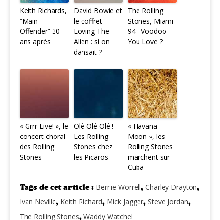
Keith Richards,
David Bowie et
The Rolling
“Main
le coffret
Stones, Miami
Offender” 30
Loving The
94 : Voodoo
ans après
Alien : si on
You Love ?
dansait ?
« Grrr Live! », le
Olé Olé Olé !
« Havana
concert choral
Les Rolling
Moon », les
des Rolling
Stones chez
Rolling Stones
Stones
les Picaros
marchent sur
Cuba
Tags de cet article :
Bernie Worrell
,
Charley Drayton
,
Ivan Neville
,
Keith Richard
,
Mick Jagger
,
Steve Jordan
,
The Rolling Stones
,
Waddy Watchel