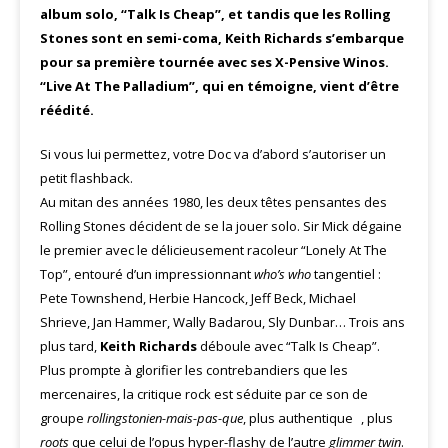
album solo, “Talk Is Cheap”, et tandis que les Rolling
Stones sont en semi-coma, Keith Richards s’embarque
pour sa première tournée avec ses X-Pensive Winos.
“Live At The Palladium”, qui en témoigne, vient d’être
réédité.
Si vous lui permettez, votre Doc va d’abord s’autoriser un
petit flashback.
Au mitan des années 1980, les deux têtes pensantes des
Rolling Stones décident de se la jouer solo. Sir Mick dégaine
le premier avec le délicieusement racoleur “Lonely At The
Top”, entouré d’un impressionnant
who’s who
tangentiel :
Pete Townshend, Herbie Hancock, Jeff Beck, Michael
Shrieve, Jan Hammer, Wally Badarou, Sly Dunbar… Trois ans
plus tard,
Keith Richards
déboule avec “Talk Is Cheap”.
Plus prompte à glorifier les contrebandiers que les
mercenaires, la critique rock est séduite par ce son de
groupe
rollingstonien-mais-pas-que
, plus authentique , plus
roots
que celui de l’opus hyper-flashy de l’autre
glimmer twin
.