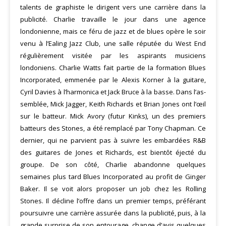
talents de graphiste le dirigent vers une carrière dans la
publicité. Charlie travaille le jour dans une agence
londonienne, mais ce féru de jazz et de blues opère le soir
venu à l’Ealing Jazz Club, une salle réputée du West End
régulièrement visitée par les aspirants musiciens
londoniens. Charlie Watts fait partie de la formation Blues
Incor­porated, emmenée par le Alexis Korner à la guitare,
Cyril Davies à l’harmonica et Jack Bruce à la basse. Dans l’as­
semblée, Mick Jagger, Keith Richards et Brian Jones ont l’œil
sur le batteur. Mick Avory (futur Kinks), un des premiers
batteurs des Stones, a été remplacé par Tony Chapman. Ce
dernier, qui ne par­vient pas à suivre les embardées R&B
des guitares de Jones et Richards, est bientôt éjecté du
groupe. De son côté, Char­lie abandonne quelques
semaines plus tard Blues Incorpora­ted au profit de Ginger
Baker. Il se voit alors proposer un job chez les Rolling
Stones. Il décline l’offre dans un premier temps, pré­férant
poursuivre une carrière assurée dans la publicité, puis, à la
grande surprise de son entourage, change d’avis quelques