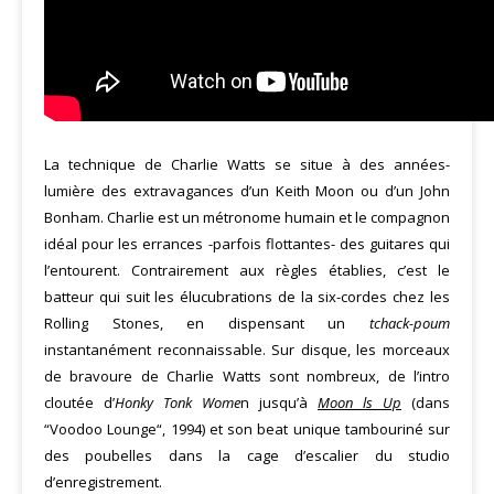
La technique de Charlie Watts se situe à des années-
lumière des extravagances d’un Keith Moon ou d’un John
Bonham. Charlie est un métronome humain et le compagnon
idéal pour les errances -parfois flottantes- des guitares qui
l’entourent. Contrairement aux règles établies, c’est le
batteur qui suit les élucubrations de la six-cordes chez les
Rolling Stones, en dispensant un
tchack-­poum
instantanément reconnaissable. Sur disque, les morceaux
de bravoure de Charlie Watts sont nombreux, de l’intro
cloutée d’
Honky Tonk Wome
n jusqu’à
Moon ls Up
(dans
“Voodoo Lounge“, 1994) et son beat unique tambouriné sur
des poubelles dans la cage d’esca­lier du studio
d’enregistrement.