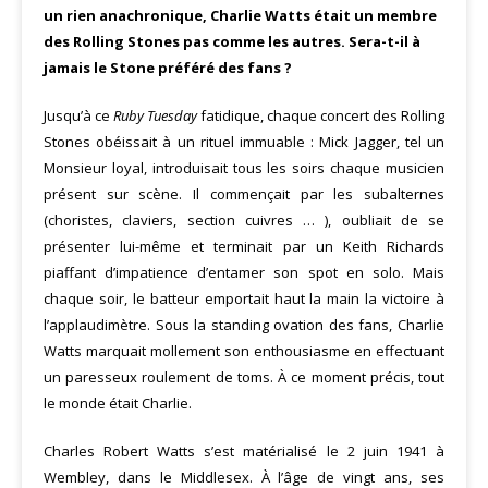
un rien anachronique, Charlie Watts était un membre
des Rolling Stones pas comme les autres. Sera-t-il à
jamais le Stone préféré des fans ?
Jusqu’à ce
Ruby Tuesday
fatidique, chaque concert des Rolling
Stones obéissait à un rituel immuable : Mick Jagger, tel un
Monsieur loyal, introduisait tous les soirs chaque musicien
présent sur scène. Il commençait par les subalternes
(choristes, claviers, section cuivres … ), oubliait de se
présenter lui-même et terminait par un Keith Richards
piaffant d’impatience d’entamer son spot en solo. Mais
chaque soir, le batteur emportait haut la main la victoire à
l’applaudimètre. Sous la standing ovation des fans, Charlie
Watts marquait mollement son enthousiasme en effec­tuant
un paresseux roulement de toms. À ce moment précis, tout
le monde était Charlie.
Charles Robert Watts s’est matérialisé le 2 juin 1941 à
Wembley, dans le Middlesex. À l’âge de vingt ans, ses