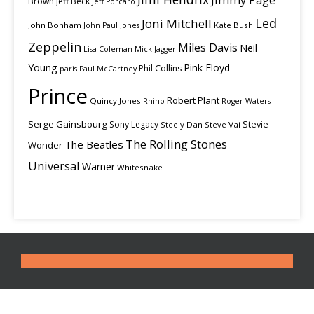
Brown
Jeff Beck
Jeff Porcaro
Led
Joni Mitchell
John Bonham
Kate Bush
John Paul Jones
Zeppelin
Miles Davis
Neil
Lisa Coleman
Mick Jagger
Young
Pink Floyd
Phil Collins
paris
Paul McCartney
Prince
Robert Plant
Quincy Jones
Rhino
Roger Waters
Serge Gainsbourg
Stevie
Sony Legacy
Steely Dan
Steve Vai
The Rolling Stones
The Beatles
Wonder
Universal
Warner
Whitesnake