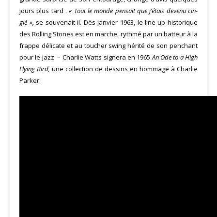
jours plus tard .
« Tout le monde pensait que j’étais devenu cin­
glé »,
se souvenait-il. Dès janvier 1963, le line-up historique
des Rolling Stones est en marche, rythmé par un batteur à la
frappe délicate et au toucher swing hérité de son penchant
pour le jazz
– Charlie Watts signera en 1965
An Ode to a High
Flying Bird,
une collection de dessins en hommage à Charlie
Parker.