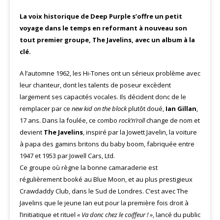
La voix historique de Deep Purple s’offre un petit
voyage dans le temps en reformant à nouveau son
tout premier groupe, The Javelins, avec un album à la
clé.
A l’automne 1962, les Hi-Tones ont un sérieux problème avec
leur chanteur, dont les talents de poseur excèdent
largement ses capacités vocales. Ils décident donc de le
remplacer par ce
new kid on the block
plutôt doué,
Ian Gillan
,
17 ans. Dans la foulée, ce combo
rock’n’roll
change de nom et
devient
The Javelins
, inspiré par la Jowett Javelin, la voiture
à papa des gamins britons du baby boom, fabriquée entre
1947 et 1953 par Jowell Cars, Ltd.
Ce groupe où règne la bonne camaraderie est
régulièrement booké au Blue Moon, et au plus prestigieux
Crawdaddy Club, dans le Sud de Londres. C’est avec The
Javelins que le jeune Ian eut pour la première fois droit à
l’initiatique et rituel
« Va donc chez le coiffeur ! »
, lancé du public