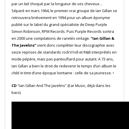
par un
lad
choqué par la longueur de ses cheveux…
Séparé en mars 1964, le premier vrai groupe de Ian Gillan se
retrouvera brièvement en 1994 pour un album éponyme
publié sur le label du grand spécialiste de Deep Purple
Simon Robinson, RPM Records. Puis Purple Records sortira
en 2000 une compilations de raretés vintage.
“Ian Gillan &
The Javelins”
vient donc compléter leur discographie avec
seize reprises de standards rock’n’roll et R&B interprétés en
mode pépère, mais pas pantouflard pour autant. A 73 ans,
Ian Gillan a bien le droit de redevenir le temps d’un album le
child in time
d’une époque lointaine : celle de sa jeunesse. •
CD
“Ian Gillan And The Javelins” (Ear Music, déjà dans les
bacs)