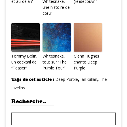
et au-délà ?
Whitesnake,
(re)découvrir
une histoire de
cœur
Tommy Bolin,
Whitesnake,
Glenn Hughes
un cocktail de
tout sur “The
chante Deep
“Teaser”
Purple Tour”
Purple
Tags de cet article :
Deep Purple
,
Ian Gillan
,
The
Javelins
Recherche..