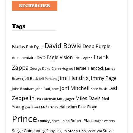
Tags
David Bowie
Deep Purple
BluRay
Bob Dylan
Frank
Eagle Vision
DVD
documentaire
Eric Clapton
Zappa
Herbie Hancock
James
George Duke
Glenn Hughes
Jimi Hendrix
Jimmy Page
Brown
Jeff Beck
Jeff Porcaro
Led
Joni Mitchell
John Bonham
Kate Bush
John Paul Jones
Zeppelin
Miles Davis
Neil
Lisa Coleman
Mick Jagger
Young
Pink Floyd
Phil Collins
paris
Paul McCartney
Prince
Robert Plant
Quincy Jones
Rhino
Roger Waters
Serge Gainsbourg
Stevie
Sony Legacy
Steely Dan
Steve Vai