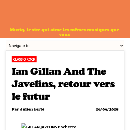
Muziq, le site qui aime les mêmes musiques que
vous
CLASSIQ ROCK
Ian Gillan And The
Javelins, retour vers
le futur
Par
Julien Ferté
16/09/2018