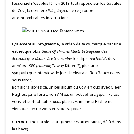
l’essentiel n’est plus là : en 2018, tout repose sur les épaules
du Cov’, la dernière
living legend
de ce groupe
aux innombrables incarnations.
Également au programme, la video de
Burn
, marqué par une
esthétique plus
Game Of Thrones Meets Le Seigneur des
Anneaux
que
Miami Vice
(
remember
les clips
macho/L.A.
des
années 1980
featuring
Tawny Kitaen ?), plus une
sympathique interview de Joel Hoekstra et Reb Beach (sans
sous-titres).
Bon alors, après ça, un bel album du Cov’ en duo avec Gleen
Hughes, ça le ferait, non ? Allez, un petit effort,
guys
… Faites-
vous, et surtout faites-
nous
plaisir. Et même si Ritchie ne
vient pas, on ne vous en voudra pas. •
CD/DVD
“The Purple Tour” (Rhino / Warner Music, déjà dans
les bacs)