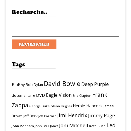
Recherche..
Tags
David Bowie
Deep Purple
BluRay
Bob Dylan
Frank
Eagle Vision
DVD
documentaire
Eric Clapton
Zappa
Herbie Hancock
James
George Duke
Glenn Hughes
Jimi Hendrix
Jimmy Page
Brown
Jeff Beck
Jeff Porcaro
Led
Joni Mitchell
John Bonham
Kate Bush
John Paul Jones