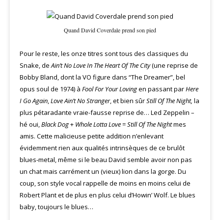
Quand David Coverdale prend son pied
Pour le reste, les onze titres sont tous des classiques du
Snake, de
Ain’t No Love In The Heart Of The City
(une reprise de
Bobby Bland, dont la VO figure dans “The Dreamer”, bel
opus soul de 1974) à
Fool For Your Loving
en passant par
Here
I Go Again
,
Love Ain’t No Stranger
, et bien sûr
Still Of The Night,
la
plus pétaradante vraie-fausse reprise de… Led Zeppelin –
hé oui,
Black Dog
+
Whole Lotta Love
=
Still Of The Night
mes
amis. Cette malicieuse petite addition n’enlevant
évidemment rien aux qualités intrinsèques de ce brulôt
blues-metal, même si le beau David semble avoir non pas
un chat mais carrément un (vieux) lion dans la gorge. Du
coup, son style vocal rappelle de moins en moins celui de
Robert Plant et de plus en plus celui d’Howin’ Wolf. Le blues
baby, toujours le blues…