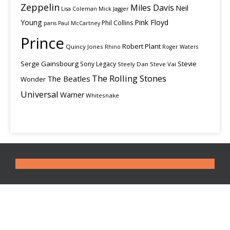
Zeppelin
Miles Davis
Neil
Lisa Coleman
Mick Jagger
Young
Pink Floyd
Phil Collins
paris
Paul McCartney
Prince
Robert Plant
Quincy Jones
Rhino
Roger Waters
Serge Gainsbourg
Stevie
Sony Legacy
Steely Dan
Steve Vai
The Rolling Stones
The Beatles
Wonder
Universal
Warner
Whitesnake