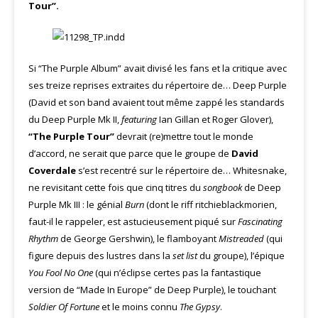
Tour”.
Si “The Purple Album” avait divisé les fans et la critique avec
ses treize reprises extraites du répertoire de… Deep Purple
(David et son band avaient tout même zappé les standards
du Deep Purple Mk II,
featuring
Ian Gillan et Roger Glover),
“The Purple Tour”
devrait (re)mettre tout le monde
d’accord, ne serait que parce que le groupe de
David
Coverdale
s’est recentré sur le répertoire de… Whitesnake,
ne revisitant cette fois que cinq titres du
songbook
de Deep
Purple Mk III : le génial
Burn
(dont le riff ritchieblackmorien,
faut-il le rappeler, est astucieusement piqué sur
Fascinating
Rhythm
de George Gershwin), le flamboyant
Mistreaded
(qui
figure depuis des lustres dans la
set list
du groupe), l’épique
You Fool No One
(qui n’éclipse certes pas la fantastique
version de “Made In Europe” de Deep Purple), le touchant
Soldier Of Fortune
et le moins connu
The Gypsy
.