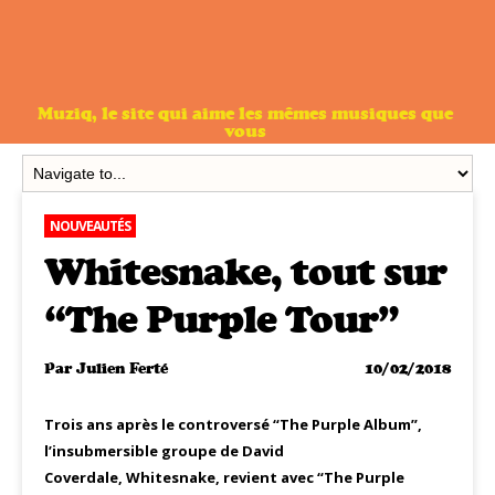
Muziq, le site qui aime les mêmes musiques que
vous
NOUVEAUTÉS
Whitesnake, tout sur
“The Purple Tour”
Par
Julien Ferté
10/02/2018
Trois ans après le controversé “The Purple Album”,
l’insubmersible groupe de David
Coverdale, Whitesnake, revient avec “The Purple