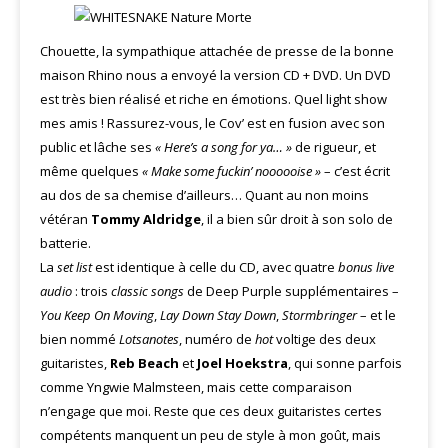
Chouette, la sympathique attachée de presse de la bonne
maison Rhino nous a envoyé la version CD + DVD. Un DVD
est très bien réalisé et riche en émotions. Quel light show
mes amis ! Rassurez-vous, le Cov’ est en fusion avec son
public et lâche ses
« Here’s a song for ya… »
de rigueur, et
même quelques
« Make some fuckin’ noooooise »
– c’est écrit
au dos de sa chemise d’ailleurs… Quant au non moins
vétéran
Tommy Aldridge
, il a bien sûr droit à son solo de
batterie.
La
set list
est identique à celle du CD, avec quatre
bonus live
audio
: trois
classic songs
de Deep Purple supplémentaires –
You Keep On Moving
,
Lay Down Stay Down
,
Stormbringer
– et le
bien nommé
Lotsanotes
, numéro de
hot
voltige des deux
guitaristes,
Reb Beach
et
Joel Hoekstra
, qui sonne parfois
comme Yngwie Malmsteen, mais cette comparaison
n’engage que moi. Reste que ces deux guitaristes certes
compétents manquent un peu de style à mon goût, mais