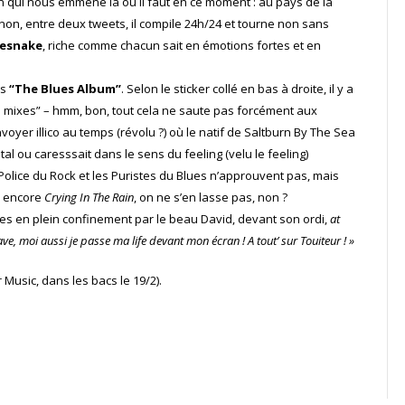
on qui nous emmène là où il faut en ce moment : au pays de la
inon, entre deux tweets, il compile 24h/24 et tourne non sans
esnake
, riche comme chacun sait en émotions fortes et en
es
“The Blues Album”
. Selon le sticker collé en bas à droite, il y a
1 mixes” – hmm, bon, tout cela ne saute pas forcément aux
nvoyer illico au temps (révolu ?) où le natif de Saltburn By The Sea
tal ou caresssait dans le sens du feeling (velu le feeling)
a Police du Rock et les Puristes du Blues n’approuvent pas, mais
 encore
Crying In The Rain
, on ne s’en lasse pas, non ?
ites en plein confinement par le beau David, devant son ordi,
at
ve, moi aussi je passe ma life devant mon écran ! A tout’ sur Touiteur ! »
Music, dans les bacs le 19/2).