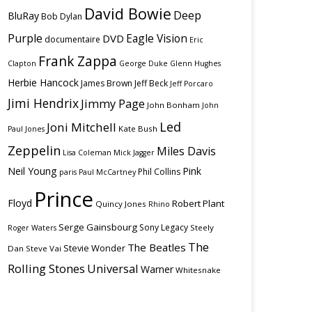
David Bowie
Deep
BluRay
Bob Dylan
Purple
Eagle Vision
DVD
documentaire
Eric
Frank Zappa
Clapton
George Duke
Glenn Hughes
Herbie Hancock
James Brown
Jeff Beck
Jeff Porcaro
Jimi Hendrix
Jimmy Page
John Bonham
John
Led
Joni Mitchell
Kate Bush
Paul Jones
Zeppelin
Miles Davis
Lisa Coleman
Mick Jagger
Neil Young
Pink
Phil Collins
paris
Paul McCartney
Prince
Floyd
Robert Plant
Quincy Jones
Rhino
Serge Gainsbourg
Sony Legacy
Steely
Roger Waters
The
The Beatles
Stevie Wonder
Dan
Steve Vai
Rolling Stones
Universal
Warner
Whitesnake