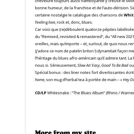
chevelure toujours aussi flamboyante y creuse le sill
bonne humeur, de la franchise et de l’auto-dérision. S
certaine nostalgie le catalogue des chansons de
Whit
feeling
love
, rock et, donc, blues.
Car voici que (re)déboulent quatorze pépites labélisé
du “Remixed, revisited & remastered”, du “All new 202
oreilles, mais qu’importe – et, surtout, de quoi nous re
(j’adore ce nom de patelin briton !) dynamitait façon me
l’héritage du blues afro-américain qu’il admire tant. L
nous si. Sérieusement,
Slow An’ Easy
,
Good To Be Bad
ou
Spécial bonus : des liner notes fort divertissantes écr
home,
son mug d’herbal tea à portée de main –
« Hey Da
CD/LP
Whitesnake : “The Blues Album” (Rhino / Warner 
More from my site