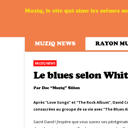
Muziq, le site qui aime les mêmes 
MUZIQ NEWS
RAYON M
MUZIQ NEWS
Le blues selon Whi
Par
Doc “Muziq” Sillon
Après “Love Songs” et “The Rock Album”, David C
consacrées au groupe de sa vie avec “The Blues 
Sacré David ! J’espère que vous suivez ses pérégrinati