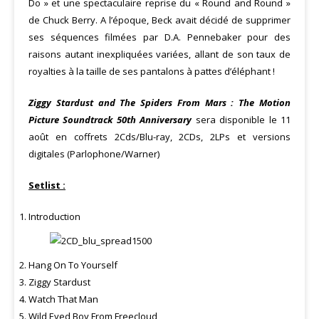
Do » et une spectaculaire reprise du « Round and Round »
de Chuck Berry. A l’époque, Beck avait décidé de supprimer
ses séquences filmées par D.A. Pennebaker pour des
raisons autant inexpliquées variées, allant de son taux de
royalties à la taille de ses pantalons à pattes d’éléphant !
Ziggy Stardust and The Spiders From Mars : The Motion
Picture Soundtrack 50th Anniversary
sera disponible le 11
août en coffrets 2Cds/Blu-ray, 2CDs, 2LPs et versions
digitales (Parlophone/Warner)
Setlist :
Introduction
Hang On To Yourself
Ziggy Stardust
Watch That Man
Wild Eyed Boy From Freecloud