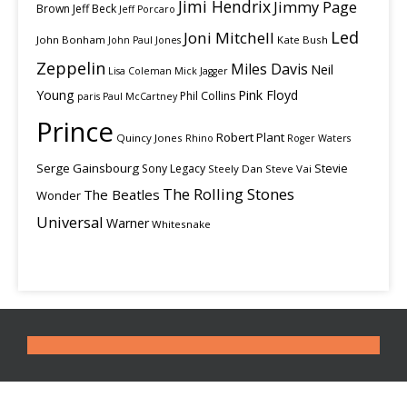
Jimi Hendrix
Jimmy Page
Brown
Jeff Beck
Jeff Porcaro
Led
Joni Mitchell
John Bonham
Kate Bush
John Paul Jones
Zeppelin
Miles Davis
Neil
Lisa Coleman
Mick Jagger
Young
Pink Floyd
Phil Collins
paris
Paul McCartney
Prince
Robert Plant
Quincy Jones
Rhino
Roger Waters
Serge Gainsbourg
Stevie
Sony Legacy
Steely Dan
Steve Vai
The Rolling Stones
The Beatles
Wonder
Universal
Warner
Whitesnake