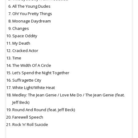
All The Young Dudes
Oh! You Pretty Things
Moonage Daydream
Changes
Space Oddity
My Death
Cracked Actor
Time
The Width Of A Circle
Let’s Spend the Night Together
Suffragette City
White Light/White Heat
Medley: The Jean Genie / Love Me Do / The Jean Genie (feat.
Jeff Beck)
Round And Round (feat. Jeff Beck)
Farewell Speech
Rock ‘n’ Roll Suicide