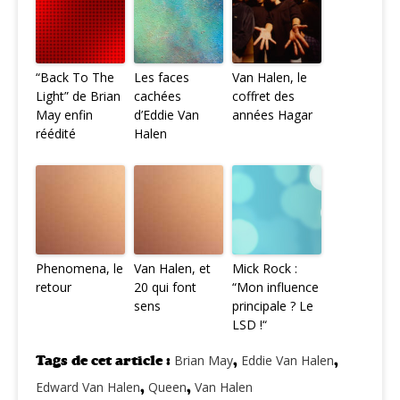
“Back To The
Les faces
Van Halen, le
Light” de Brian
cachées
coffret des
May enfin
d’Eddie Van
années Hagar
réédité
Halen
Phenomena, le
Van Halen, et
Mick Rock :
retour
20 qui font
“Mon influence
sens
principale ? Le
LSD !“
Tags de cet article :
Brian May
,
Eddie Van Halen
,
Edward Van Halen
,
Queen
,
Van Halen