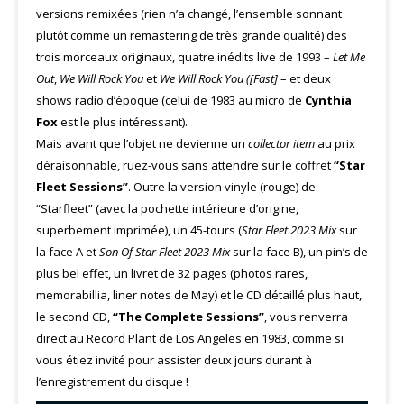
versions remixées (rien n’a changé, l’ensemble sonnant
plutôt comme un remastering de très grande qualité) des
trois morceaux originaux, quatre inédits live de 1993 –
Let Me
Out
,
We Will Rock You
et
We Will Rock You ([Fast]
– et deux
shows radio d’époque (celui de 1983 au micro de
Cynthia
Fox
est le plus intéressant).
Mais avant que l’objet ne devienne un
collector item
au prix
déraisonnable, ruez-vous sans attendre sur le coffret
“Star
Fleet Sessions”
. Outre la version vinyle (rouge) de
“Starfleet” (avec la pochette intérieure d’origine,
superbement imprimée), un 45-tours (
Star Fleet 2023 Mix
sur
la face A et
Son Of Star Fleet 2023 Mix
sur la face B), un pin’s de
plus bel effet, un livret de 32 pages (photos rares,
memorabillia, liner notes de May) et le CD détaillé plus haut,
le second CD,
“The Complete Sessions”
, vous renverra
direct au Record Plant de Los Angeles en 1983, comme si
vous étiez invité pour assister deux jours durant à
l’enregistrement du disque !