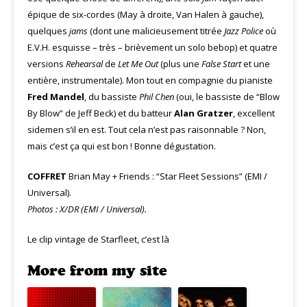
épique de six-cordes (May à droite, Van Halen à gauche),
quelques
jams
(dont une malicieusement titrée
Jazz Police
où
E.V.H. esquisse – très – brièvement un solo bebop) et quatre
versions
Rehearsal
de
Let Me Out
(plus une
False Start
et une
entière, instrumentale). Mon tout en compagnie du pianiste
Fred Mandel
, du bassiste
Phil Chen
(oui, le bassiste de “Blow
By Blow” de Jeff Beck) et du batteur
Alan Gratzer
, excellent
sidemen s’il en est. Tout cela n’est pas raisonnable ? Non,
mais c’est ça qui est bon ! Bonne dégustation.
COFFRET
Brian May + Friends : “Star Fleet Sessions” (EMI /
Universal).
Photos : X/DR (EMI / Universal).
Le clip vintage de Starfleet, c’est là
More from my site