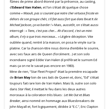
fûmes de prime abord étonné par la présence, au casting,
d’
Edward Van Halen
, et l’on s’était dit quelque chose
comme
« Waouh, pas si courant que notre cher virtuose fricote en
dehors de son groupe chéri, s’il fait aussi fort que dans
Beat It
de
Michael Jackson, ça va barder ! »
Mais, aussitôt, on s’était aussi
interrogé :
« Tiens, c’est pas cher… Ah d’accord, c’est un mini-
album, il n’y a que trois morceaux… »
Légère déception. Vite
oubliée quand, rentré à la maison, on posa le vinyle sur la
platine. Car la chanson-titre nous donna d’emblée le sourire,
avec ses faux airs de Queen (forcément…) et son solo
incendiaire signé Eddie Van Halen (il préférait le surnom Ed
mais ça on ne le savait pas encore en 1983).
Mine de rien, “Star Fleet Project” était la première escapade
de
Brian May
loin de ses
lads
de Queen et, donc, “Ed” s’était
toujours fait rare loin de Van Halen. Mais là, outre son solo
dans
Star Fleet
, il mettait le feu dans les deux autres
morceaux à la coloration très blues :
Let Me Out
et
Blues
Breaker
, ainsi nommé en hommage aux Bluesbreakers de
John Mayall et, fort logiquement, dédiée à “E.C.”, Eric Clapton