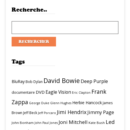
Recherche..
Tags
David Bowie
Deep Purple
BluRay
Bob Dylan
Frank
Eagle Vision
DVD
documentaire
Eric Clapton
Zappa
Herbie Hancock
James
George Duke
Glenn Hughes
Jimi Hendrix
Jimmy Page
Brown
Jeff Beck
Jeff Porcaro
Led
Joni Mitchell
John Bonham
Kate Bush
John Paul Jones