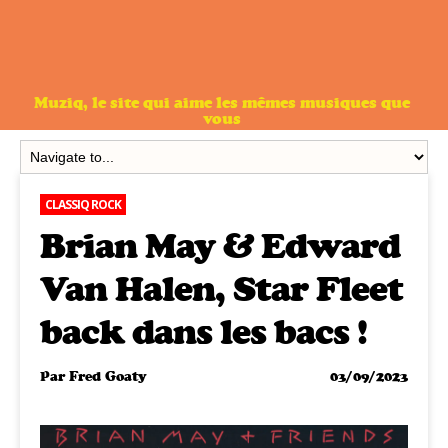
Muziq, le site qui aime les mêmes musiques que
vous
CLASSIQ ROCK
Brian May & Edward
Van Halen, Star Fleet
back dans les bacs !
Par
Fred Goaty
03/09/2023