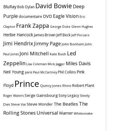
David Bowie
Deep
BluRay
Bob Dylan
Purple
Eagle Vision
DVD
documentaire
Eric
Frank Zappa
Clapton
George Duke
Glenn Hughes
Herbie Hancock
James Brown
Jeff Beck
Jeff Porcaro
Jimi Hendrix
Jimmy Page
John Bonham
John
Led
Joni Mitchell
Kate Bush
Paul Jones
Zeppelin
Miles Davis
Lisa Coleman
Mick Jagger
Neil Young
Pink
Phil Collins
paris
Paul McCartney
Prince
Floyd
Robert Plant
Quincy Jones
Rhino
Serge Gainsbourg
Sony Legacy
Steely
Roger Waters
The
The Beatles
Stevie Wonder
Dan
Steve Vai
Rolling Stones
Universal
Warner
Whitesnake