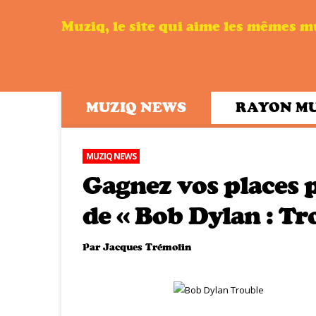
Muziq, le site qui aime les mêmes 
MUZIQ NEWS
RAYON M
MUZIQ NEWS
Gagnez vos places 
de « Bob Dylan : T
Par
Jacques Trémolin