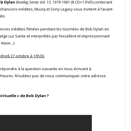
b Dylan
Bootleg Series Vol. 13, 1979-1981
(8 CD+1 DVD) contenant
 chansons inédites, Muziq et Sony Legacy vous invitent à l’avant-
ilm
.
uences inédites filmées pendant les tournées de Bob Dylan en
belge Luc Sante et interprétés par l’excellent et impressionnant
& Nixon
…).
ndredi 27 octobre à 13h30.
e répondre à la question suivante en nous écrivant à
7 heures. N’oubliez pas de nous communiquer votre adresse
irituelle » de Bob Dylan ?