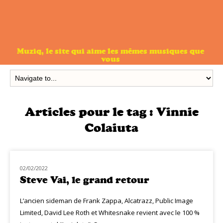
Muziq, le site qui aime les mêmes musiques que
vous
Articles pour le tag :
Vinnie
Colaiuta
02/02/2022
NOUVEAUTÉS
Steve Vai, le grand retour
L’ancien sideman de Frank Zappa, Alcatrazz, Public Image
Limited, David Lee Roth et Whitesnake revient avec le 100 %