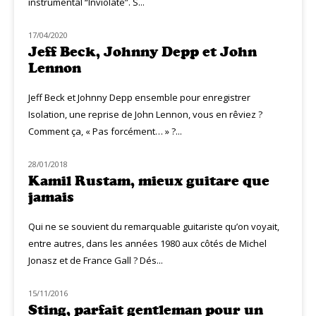
instrumental “Inviolate”. S...
17/04/2020
NOUVEAUTÉS
Jeff Beck, Johnny Depp et John
Lennon
Jeff Beck et Johnny Depp ensemble pour enregistrer
Isolation, une reprise de John Lennon, vous en rêviez ?
Comment ça, « Pas forcément… » ?...
28/01/2018
MUZIQ INTERVIEW
Kamil Rustam, mieux guitare que
jamais
Qui ne se souvient du remarquable guitariste qu’on voyait,
entre autres, dans les années 1980 aux côtés de Michel
Jonasz et de France Gall ? Dés...
15/11/2016
LIVE MUZIQ
Sting, parfait gentleman pour un