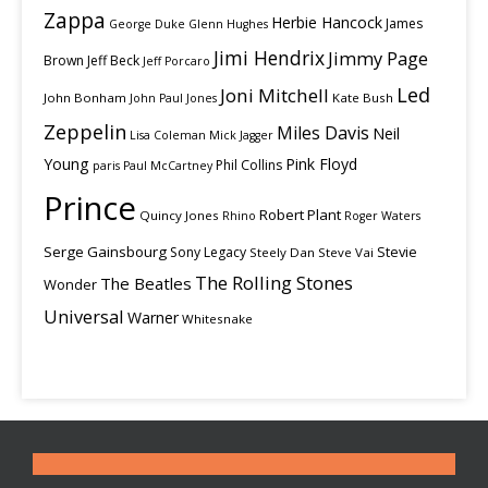
Zappa
Herbie Hancock
James
George Duke
Glenn Hughes
Jimi Hendrix
Jimmy Page
Brown
Jeff Beck
Jeff Porcaro
Led
Joni Mitchell
John Bonham
Kate Bush
John Paul Jones
Zeppelin
Miles Davis
Neil
Lisa Coleman
Mick Jagger
Young
Pink Floyd
Phil Collins
paris
Paul McCartney
Prince
Robert Plant
Quincy Jones
Rhino
Roger Waters
Serge Gainsbourg
Stevie
Sony Legacy
Steely Dan
Steve Vai
The Rolling Stones
The Beatles
Wonder
Universal
Warner
Whitesnake