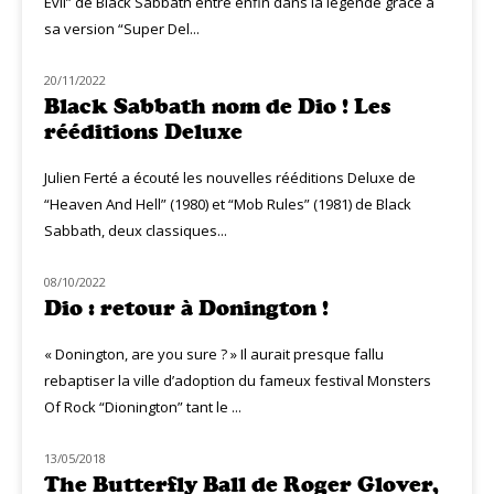
Evil” de Black Sabbath entre enfin dans la légende grâce à
sa version “Super Del...
20/11/2022
CLASSIQ ROCK
Black Sabbath nom de Dio ! Les
rééditions Deluxe
Julien Ferté a écouté les nouvelles rééditions Deluxe de
“Heaven And Hell” (1980) et “Mob Rules” (1981) de Black
Sabbath, deux classiques...
08/10/2022
CLASSIQ ROCK
Dio : retour à Donington !
« Donington, are you sure ? » Il aurait presque fallu
rebaptiser la ville d’adoption du fameux festival Monsters
Of Rock “Dionington” tant le ...
13/05/2018
NOUVEAUTÉS
The Butterfly Ball de Roger Glover,