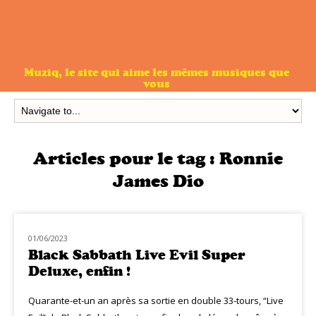
Muziq, le site qui aime les mêmes musiques que
vous
Articles pour le tag :
Ronnie
James Dio
01/06/2023
NOUVEAUTÉS
Black Sabbath Live Evil Super
Deluxe, enfin !
Quarante-et-un an après sa sortie en double 33-tours, “Live