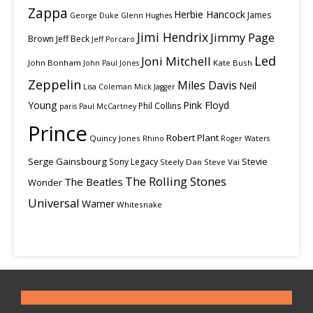
Zappa
Herbie Hancock
James
George Duke
Glenn Hughes
Jimi Hendrix
Jimmy Page
Brown
Jeff Beck
Jeff Porcaro
Led
Joni Mitchell
John Bonham
Kate Bush
John Paul Jones
Zeppelin
Miles Davis
Neil
Lisa Coleman
Mick Jagger
Young
Pink Floyd
Phil Collins
paris
Paul McCartney
Prince
Robert Plant
Quincy Jones
Rhino
Roger Waters
Serge Gainsbourg
Stevie
Sony Legacy
Steely Dan
Steve Vai
The Rolling Stones
The Beatles
Wonder
Universal
Warner
Whitesnake