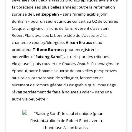
seventies, ces deux artefacts phonographiques avaient de
fait précédé ses plus belles années : outre la reformation
surprise de
Led Zeppelin
– sans l’irremplaçable John
Bonham – pour un seul et unique concert au O2 de Londres
(auquel vingt-cinq millions de fans rêvèrent d’assister),
Robert Plant avait eu la bonne idée de s’associer à la
chanteuse country/bluegrass
Alison Krauss
et au
producteur
T-Bone Burnett
pour enregistrer le
merveilleux
“Raising Sand”
, accueilli par des critiques
élogieuses, puis couvert de
Grammy Awards
. En sexagénaire
épanoui, notre homme s’ouvrait de nouvelles perspectives
musicales, prenant soin de s’éloigner, lentement et
sûrement de l’ombre géante du dirigeable que Jimmy Page
rêvait secrètement de faire à nouveau voler – dans une
autre vie peut-être ?