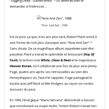
“Digging Deep : Subterranea” ? On aimerait bien le
demander à l’intéressé…
“Now And Zen”, 1988.
Est-ce pour ça que, trois ans plus tard, Robert Plant revint à
une forme de rock plus classique avec “Now And Zen” ?
Sans doute. De ce magnifique album
zeppelinien-sans-être-
passéiste
, Plant a extrait le splendide et émouvant
Ship Of
Fools
, le techno-rock
White, Clean & Neat
et le majestueux
Heaven Knows
, où il collaborait une fois de plus avec Jimmy
Page, quatre ans après ses retrouvailles au sein des
Honeydrippers où, faut-il le rappeler, Page partageait le
boulot avec Jeff Beck et Nile Rodgers au rayon six-cordes
(excusez du peu).
En 1990, l’énergique “Manic Nirvana” démontrait si besoin
que nonobstant sa coupe mulet, Tonton Robert n’avait rien