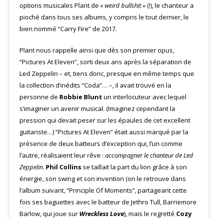
options musicales Plant de
« weird bullshit »
(!), le chanteur a
pioché dans tous ses albums, y compris le tout dernier, le
bien nommé “Carry Fire” de 2017.
Plant nous rappelle ainsi que dès son premier opus,
“Pictures At Eleven”, sorti deux ans après la séparation de
Led Zeppelin – et, tiens donc, presque en même temps que
la collection d’inédits “Coda”… –, il avait trouvé en la
personne de
Robbie Blunt
un interlocuteur avec lequel
s’imaginer un avenir musical. (Imaginez cependant la
pression qui devait peser sur les épaules de cet excellent
guitariste…) “Pictures At Eleven” était aussi marqué par la
présence de deux batteurs d’exception qui, l’un comme
l’autre, réalisaient leur rêve :
accompagner le chanteur de Led
Zeppelin
.
Phil Collins
se taillait la part du lion grâce à son
énergie, son swing et son invention (on le retrouve dans
l’album suivant, “Principle Of Moments”, partageant cette
fois ses baguettes avec le batteur de Jethro Tull, Barriemore
Barlow, qui joue sur
Wreckless Love
), mais le regretté
Cozy