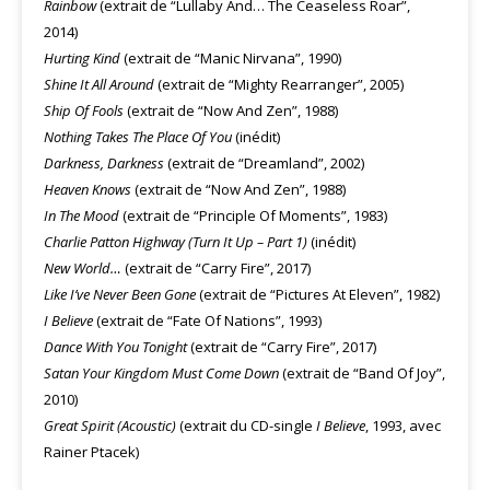
Rainbow
(extrait de “Lullaby And… The Ceaseless Roar”,
2014)
Hurting Kind
(extrait de “Manic Nirvana”, 1990)
Shine It All
Around
(extrait de “Mighty Rearranger”, 2005)
Ship Of Fools
(extrait de “Now And Zen”, 1988)
Nothing Takes The Place Of You
(inédit)
Darkness, Darkness
(extrait de “Dreamland”, 2002)
Heaven Knows
(extrait de “Now And Zen”, 1988)
In The Mood
(extrait de “Principle Of Moments”, 1983)
Charlie Patton Highway (Turn It Up – Part 1)
(inédit)
New World…
(extrait de “Carry Fire”, 2017)
Like I’ve Never Been Gone
(extrait de “Pictures At Eleven”, 1982)
I Believe
(extrait de “Fate Of Nations”, 1993)
Dance With You Tonight
(extrait de “Carry Fire”, 2017)
Satan Your Kingdom Must Come Down
(extrait de “Band Of Joy”,
2010)
Great Spirit (Acoustic)
(extrait du CD-single
I Believe
, 1993, avec
Rainer Ptacek)