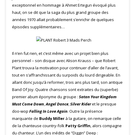
exceptionnel en hommage à Ahmet Ertegun évoqué plus
haut, on se dit que la saga du plus grand groupe des
années 1970 allait probablement s’enrichir de quelques
épisodes supplémentaires…
Il n’en fut rien, et c’est même avec un projet bien plus
personnel – son disque avec Alison Krauss – que Robert
Plant trouva la motivation pour continuer d’aller de l’avant,
tout en s’affranchissant du surpoids du lourd dirigeable. En
allant donc jusqu’à reformer, trois ans plus tard, son antique
Band Of Joy. Quatre chansons sont extraites du (superbe)
premier abum éponyme du groupe :
Satan Your Kingdom
Must Come Down
,
Angel Dance
,
Silver Rider
et le presque
doo-wop
Falling In Love Again
. Outre la présence
marquante de
Buddy Miller
à la guitare, on remarque celle
de la chanteuse country-folk
Patty Griffin
, alors compagne
du chanteur. L’un des inédits de “Diggin” Deep :