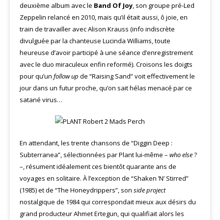
deuxième album avec le
Band Of Joy
, son groupe pré-Led
Zeppelin relancé en 2010, mais qu’il était aussi, ô joie, en
train de travailler avec Alison Krauss (info indiscrète
divulguée par la chanteuse Lucinda Williams, toute
heureuse d’avoir participé à une séance d’enregistrement
avec le duo miraculeux enfin reformé). Croisons les doigts
pour qu’un
follow up
de “Raising Sand” voit effectivement le
jour dans un futur proche, qu’on sait hélas menacé par ce
satané virus…
En attendant, les trente chansons de “Diggin Deep :
Subterranea”, sélectionnées par Plant lui-même –
who else
?
–, résument idéalement ces bientôt quarante ans de
voyages en solitaire. À l’exception de “Shaken ’N’ Stirred”
(1985) et de “The Honeydrippers”, son
side project
nostalgique de 1984 qui correspondait mieux aux désirs du
grand producteur Ahmet Ertegun, qui qualifiait alors les