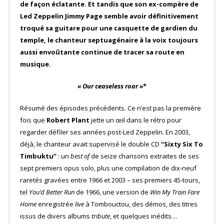
de façon éclatante. Et tandis que son ex-compère de
Led Zeppelin Jimmy Page semble avoir définitivement
troqué sa guitare pour une casquette de gardien du
temple, le chanteur septuagénaire à la voix toujours
aussi envoûtante continue de tracer sa route en
musique.
« Our ceaseless roar »
*
Résumé des épisodes précédents. Ce n’est pas la première
fois que
Robert Plant
jette un œil dans le rétro pour
regarder défiler ses années post-Led Zeppelin. En 2003,
déjà, le chanteur avait supervisé le double CD
“Sixty Six To
Timbuktu”
: un
best of
de seize chansons extraites de ses
sept premiers opus solo, plus une compilation de dix-neuf
raretés gravées entre 1966 et 2003 – ses premiers 45-tours,
tel
You’d Better Run
de 1966, une version de
Win My Train Fare
Home
enregistrée
live
à Tombouctou, des démos, des titres
issus de divers albums
tribute
, et quelques inédits…