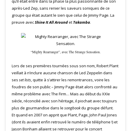
qu’il était entré dans la phase la plus passionnante de son
après-Led Zep, sans renier les saveurs soniques de ce
groupe qui était autant le sien que celui de Jimmy Page. La
preuve avec
Shine It All
Around
et
Takamba
.
“Mighty Rearranger”, avec The Strange Sensation.
Lors de ses premières tournées sous son nom, Robert Plant
veillait à n’inclure aucune chanson de Led Zeppelin dans
ses
set lists
, quitte à s’attirer les remontrances, voire les
foudres de son public – Jimmy Page était alors confronté au
même problème avec The Firm… Mais au début du XXIe
siècle, réconcilié avec son héritage, il piochait avec toujours
plus de gourmandise dans le
songbook
du groupe défunt.
Et quand en 2007 on apprit que Plant, Page, John Paul Jones
(dont ils avaient enfin retrouvé le numéro de téléphone !) et
Jason Bonham allaient se retrouver pour le concert