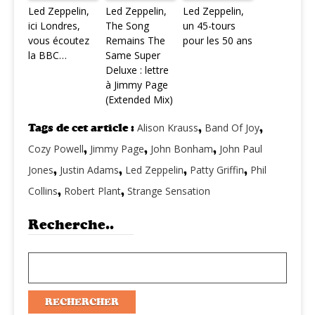
Led Zeppelin,
Led Zeppelin,
Led Zeppelin,
ici Londres,
The Song
un 45-tours
vous écoutez
Remains The
pour les 50 ans
la BBC…
Same Super
Deluxe : lettre
à Jimmy Page
(Extended Mix)
Tags de cet article :
Alison Krauss
,
Band Of Joy
,
Cozy Powell
,
Jimmy Page
,
John Bonham
,
John Paul
Jones
,
Justin Adams
,
Led Zeppelin
,
Patty Griffin
,
Phil
Collins
,
Robert Plant
,
Strange Sensation
Recherche..