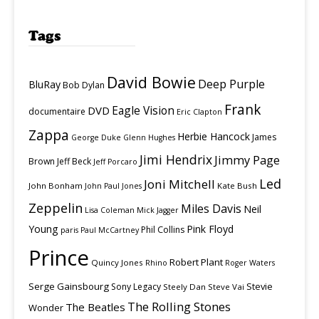
Tags
David Bowie
Deep Purple
BluRay
Bob Dylan
Frank
Eagle Vision
DVD
documentaire
Eric Clapton
Zappa
Herbie Hancock
James
George Duke
Glenn Hughes
Jimi Hendrix
Jimmy Page
Brown
Jeff Beck
Jeff Porcaro
Led
Joni Mitchell
John Bonham
Kate Bush
John Paul Jones
Zeppelin
Miles Davis
Neil
Lisa Coleman
Mick Jagger
Young
Pink Floyd
Phil Collins
paris
Paul McCartney
Prince
Robert Plant
Quincy Jones
Rhino
Roger Waters
Serge Gainsbourg
Stevie
Sony Legacy
Steely Dan
Steve Vai
The Rolling Stones
The Beatles
Wonder