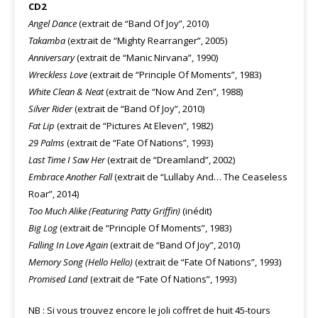
CD2
Angel Dance
(extrait de “Band Of Joy”, 2010)
Takamba
(extrait de “Mighty Rearranger”, 2005)
Anniversary
(extrait de “Manic Nirvana”, 1990)
Wreckless Love
(extrait de “Principle Of Moments”, 1983)
White Clean & Neat
(extrait de “Now And Zen”, 1988)
Silver Rider
(extrait de “Band Of Joy”, 2010)
Fat Lip
(extrait de “Pictures At Eleven”, 1982)
29 Palms
(extrait de “Fate Of Nations”, 1993)
Last Time I Saw Her
(extrait de “Dreamland”, 2002)
Embrace Another Fall
(extrait de “Lullaby And… The Ceaseless
Roar”, 2014)
Too Much Alike (Featuring Patty Griffin)
(inédit)
Big Log
(extrait de “Principle Of Moments”, 1983)
Falling In Love Again
(extrait de “Band Of Joy”, 2010)
Memory Song (Hello Hello)
(extrait de “Fate Of Nations”, 1993)
Promised Land
(extrait de “Fate Of Nations”, 1993)
NB : Si vous trouvez encore le joli coffret de huit 45-tours