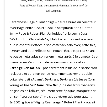
“No Quarter”, 1994, la flamboyante collaboration de Jimmy
Page et Robert Plant, ou comment réinventer le
songbook
de
Led Zeppelin.
Parenthèse Page / Plant oblige – deux albums au compteur
avec Page entre 1994 et 1998 : le somptueux “No Quarter :
Jimmy Page & Robert Plant Unledded” et le semi-réussi
“Walking Into Clarskdale” –, il fallut attendre neuf ans avant
que le chanteur effectue son
comeback
solo avec, cette fois,
“Dreamland”, qui reflétait son nouvel état d’esprit : à 54 ans,
le passé n’était plus son enemi, il était près à le dompter à
sa
manière, en s’entourant de jeunes musiciens – alias
Strange Sensation
– pas forcément issus de la scène rock
rock pure et dure (on pense notamment au remarquable
guitariste Justin Adams).
Darkness, Darkness
(de Jesse Colin
Young) et
The Last Time I Saw Her
(l’une des trois chansons
originales de l’album) résument cette époque, marquée par
un son “couleur sepia”, mais pas rétrograde pour autant.
En 2005, grâce à “Mighty Rearranger”, Robert Plant prouvait