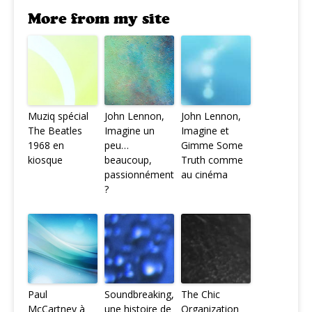
More from my site
Muziq spécial
John Lennon,
John Lennon,
The Beatles
Imagine un
Imagine et
1968 en
peu…
Gimme Some
kiosque
beaucoup,
Truth comme
passionnément
au cinéma
?
Paul
Soundbreaking,
The Chic
McCartney à
une histoire de
Organization