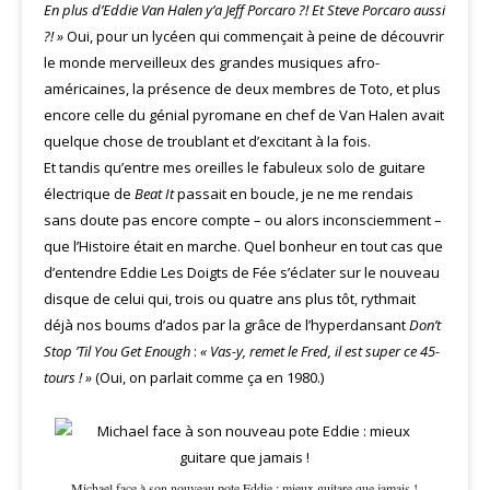
En plus d’Eddie Van Halen y’a Jeff Porcaro ?! Et Steve Porcaro aussi
?! »
Oui, pour un lycéen qui commençait à peine de découvrir
le monde merveilleux des grandes musiques afro-
américaines, la présence de deux membres de Toto, et plus
encore celle du génial pyromane en chef de Van Halen avait
quelque chose de troublant et d’excitant à la fois.
Et tandis qu’entre mes oreilles le fabuleux solo de guitare
électrique de
Beat It
passait en boucle, je ne me rendais
sans doute pas encore compte – ou alors inconsciemment –
que l’Histoire était en marche. Quel bonheur en tout cas que
d’entendre Eddie Les Doigts de Fée s’éclater sur le nouveau
disque de celui qui, trois ou quatre ans plus tôt, rythmait
déjà nos boums d’ados par la grâce de l’hyperdansant
Don’t
Stop ’Til You Get Enough
:
« Vas-y, remet le Fred, il est super ce 45-
tours ! »
(Oui, on parlait comme ça en 1980.)
Michael face à son nouveau pote Eddie : mieux guitare que jamais !