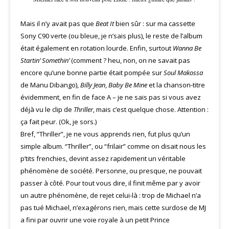
Mais il n’y avait pas que
Beat It
bien sûr : sur ma cassette
Sony C90 verte (ou bleue, je n’sais plus), le reste de l’album
était également en rotation lourde. Enfin, surtout
Wanna Be
Startin’ Somethin’
(comment ? heu, non, on ne savait pas
encore qu’une bonne partie était pompée sur
Soul Makossa
de Manu Dibango),
Billy Jean
,
Baby Be Mine
et la chanson-titre
évidemment, en fin de face A – je ne sais pas si vous avez
déjà vu le clip de
Thriller
, mais c’est quelque chose. Attention :
ça fait peur. (Ok, je sors.)
Bref, “Thriller”, je ne vous apprends rien, fut plus qu’un
simple album. “Thriller”, ou “frilair” comme on disait nous les
p’tits frenchies, devint assez rapidement un véritable
phénomène de société. Personne, ou presque, ne pouvait
passer à côté. Pour tout vous dire, il finit même par y avoir
un autre phénomène, de rejet celui-là : trop de Michael n’a
pas tué Michael, n’exagérons rien, mais cette surdose de MJ
a fini par ouvrir une voie royale à un petit Prince