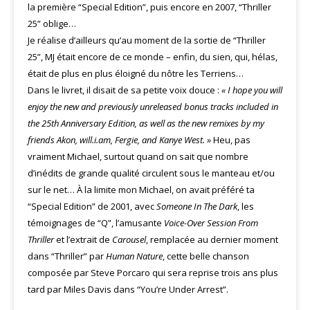
la première “Special Edition”, puis encore en 2007, “Thriller
25” oblige…
Je réalise d’ailleurs qu’au moment de la sortie de “Thriller
25”, MJ était encore de ce monde – enfin, du sien, qui, hélas,
était de plus en plus éloigné du nôtre les Terriens…
Dans le livret, il disait de sa petite voix douce :
« I hope you will
enjoy the new and previously unreleased bonus tracks included in
the 25th Anniversary Edition, as well as the new remixes by my
friends Akon, will.i.am, Fergie, and Kanye West. »
Heu, pas
vraiment Michael, surtout quand on sait que nombre
d’inédits de grande qualité circulent sous le manteau et/ou
sur le net… À la limite mon Michael, on avait préféré ta
“Special Edition” de 2001, avec
Someone In The Dark
, les
témoignages de “Q”, l’amusante
Voice-Over Session From
Thriller
et l’extrait de
Carousel
, remplacée au dernier moment
dans “Thriller” par
Human Nature
, cette belle chanson
composée par Steve Porcaro qui sera reprise trois ans plus
tard par Miles Davis dans “You’re Under Arrest”.