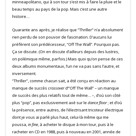
minneapolitano, qui à son tour s’est mis à faire la pluie et le
beau temps au pays de la pop. Mais c’est une autre
histoire…
Quarante ans après, je réalise que “Thriller” n’a absolument
rien perdu de son pouvoir de fascination. D’aucuns lui
préfèrent son prédécesseur, “Off The Wall”. Pourquoi pas.
Ça se discute. (On en discute d’ailleurs depuis des lustres,
on polémique même, parfois.) Mais quoi qu’on pense de ces
deux albums monumentaux, l’un ne va pas sans l’autre, et
inversement.
“Thriller”, comme chacun sait, a été conçu en réaction au
manque de succès
crossover
d’“Off The Wall” – un manque
de succès des plus relatifs tout de même… –, d’où son côté
plus “pop”, pas exclusivement axé sur le
dance floor
; et d’où
la présence, entre autres, de l’électrisant tricoteur électrique
dont je vous ai parlé plus haut, celui-là même qui me
poussa,
in fine
, à acheter le disque à mon tour, puis à le
racheter en CD en 1988, puis à nouveau en 2001, année de