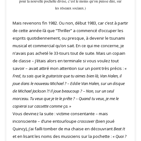
pour la nouvelle pochette divise, c’est le moins qu’on puisse dire, sur
les réseaux sociaux.)
Mais revenons fin 1982. Ou non, début 1983, car c’est à partir
de cette année-là que “Thriller” a commencé d’occuper les
esprits quotidiennement, ou presque, à devenir le tsunami
musical et commercial qu’on sait. En ce qui me concerne, je
n’avais pas acheté le 33-tours tout de suite. Mais un copain
de classe – j’étais alors en terminale si vous voulez tout
savoir – avait attiré mon attention sur un point très précis :
«
Fred, tu sais que le guitariste que tu aimes bien là, Van Halen, il
joue dans le nouveau Michael ? – Eddie Van Halen, sur un disque
de Michael Jackson ?! Il joue beaucoup ? – Non, sur un seul
morceau. Tu veux que je te le prête ? – Quand tu veux, je me le
copierai sur cassette comme ça. »
Vous devinez la suite : victime consentante – mais
inconsciente – d’une entourloupe
crossover
(bien joué
Quincy), j’ai failli tomber de ma chaise en découvrant
Beat It
et en lisant les noms des musiciens sur la pochette :
« Quoi ?