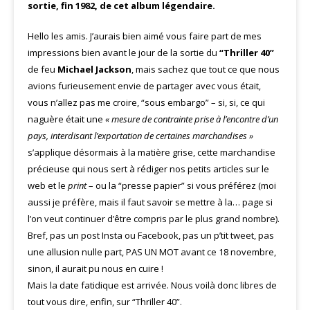
sortie, fin 1982, de cet album légendaire.
Hello les amis. J’aurais bien aimé vous faire part de mes
impressions bien avant le jour de la sortie du
“Thriller 40”
de feu
Michael Jackson
, mais sachez que tout ce que nous
avions furieusement envie de partager avec vous était,
vous n’allez pas me croire, “sous embargo” – si, si, ce qui
naguère était une
« mesure de contrainte prise à l’encontre d’un
pays, interdisant l’exportation de certaines marchandises »
s’applique désormais à la matière grise, cette marchandise
précieuse qui nous sert à rédiger nos petits articles sur le
web et le
print
– ou la “presse papier” si vous préférez (moi
aussi je préfère, mais il faut savoir se mettre à la… page si
l’on veut continuer d’être compris par le plus grand nombre).
Bref, pas un post Insta ou Facebook, pas un p’tit tweet, pas
une allusion nulle part, PAS UN MOT avant ce 18 novembre,
sinon, il aurait pu nous en cuire !
Mais la date fatidique est arrivée. Nous voilà donc libres de
tout vous dire, enfin, sur “Thriller 40”.