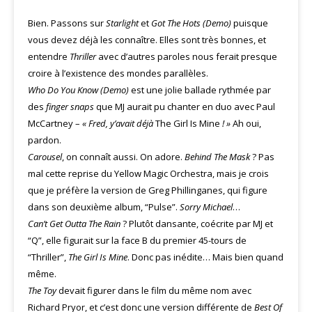
Bien. Passons sur
Starlight
et
Got The Hots (Demo)
puisque
vous devez déjà les connaître. Elles sont très bonnes, et
entendre
Thriller
avec d’autres paroles nous ferait presque
croire à l’existence des mondes parallèles.
Who Do You Know (Demo)
est une jolie ballade rythmée par
des
finger snaps
que MJ aurait pu chanter en duo avec Paul
McCartney –
« Fred, y’avait déjà
The Girl Is Mine
! »
Ah oui,
pardon.
Carousel
, on connaît aussi. On adore.
Behind The Mask
? Pas
mal cette reprise du Yellow Magic Orchestra, mais je crois
que je préfère la version de Greg Phillinganes, qui figure
dans son deuxième album, “Pulse”.
Sorry Michael
…
Can’t Get Outta The Rain
? Plutôt dansante, coécrite par MJ et
“Q”, elle figurait sur la face B du premier 45-tours de
“Thriller”,
The Girl Is Mine
. Donc pas inédite… Mais bien quand
même.
The Toy
devait figurer dans le film du même nom avec
Richard Pryor, et c’est donc une version différente de
Best Of