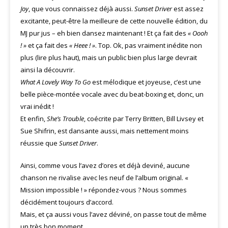
Joy
, que vous connaissez déjà aussi.
Sunset Driver
est assez
excitante, peut-être la meilleure de cette nouvelle édition, du
MJ pur jus – eh bien dansez maintenant ! Et ça fait des
« Oooh
! »
et ça fait des
« Heee ! »
. Top. Ok, pas vraiment inédite non
plus (lire plus haut), mais un public bien plus large devrait
ainsi la découvrir.
What A Lovely Way To Go
est mélodique et joyeuse, c’est une
belle pièce-montée vocale avec du beat-boxing et, donc, un
vrai inédit !
Et enfin,
She’s Trouble
, coécrite par Terry Britten, Bill Livsey et
Sue Shifrin, est dansante aussi, mais nettement moins
réussie que
Sunset Driver
.
Ainsi, comme vous l’avez d’ores et déjà deviné, aucune
chanson ne rivalise avec les neuf de l’album original. «
Mission impossible ! » répondez-vous ? Nous sommes
décidément toujours d’accord.
Mais, et ça aussi vous l’avez déviné, on passe tout de même
un très bon moment.