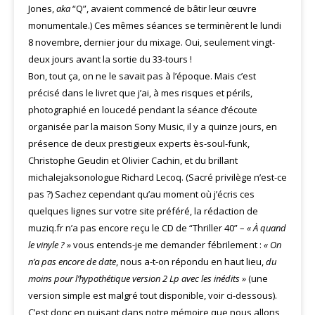
Jones,
aka
“Q”, avaient commencé de bâtir leur œuvre
monumentale.) Ces mêmes séances se terminèrent le lundi
8 novembre, dernier jour du mixage. Oui, seulement vingt-
deux jours avant la sortie du 33-tours !
Bon, tout ça, on ne le savait pas à l’époque. Mais c’est
précisé dans le livret que j’ai, à mes risques et périls,
photographié en loucedé pendant la séance d’écoute
organisée par la maison Sony Music, il y a quinze jours, en
présence de deux prestigieux experts ès-soul-funk,
Christophe Geudin et Olivier Cachin, et du brillant
michalejaksonologue Richard Lecoq. (Sacré privilège n’est-ce
pas ?) Sachez cependant qu’au moment où j’écris ces
quelques lignes sur votre site préféré, la rédaction de
muziq.fr n’a pas encore reçu le CD de “Thriller 40” –
« À quand
le vinyle ? »
vous entends-je me demander fébrilement :
« On
n’a pas encore de date
, nous a-t-on répondu en haut lieu,
du
moins pour l’hypothétique version 2 Lp avec les inédits »
(une
version simple est malgré tout disponible, voir ci-dessous).
C’est donc en puisant dans notre mémoire que nous allons