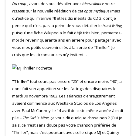
Du coup
, avant de vous dévoiler avec
bienveillance
notre
ressenti
sur la nouvelle réédition de cet
opus mythique
(mais
qu’est-ce qui m’arrive ?!) et les dix inédits du CD 2, dont je
pense qu’il n’est pas la peine de vous détailler le
track listing
puisqu’une fiche Wikipedia le fait déjà très bien, permettez-
moi de revenir quarante ans en arrière pour partager avec
vous mes petits souvenirs liés à la sortie de “Thriller”. Je
crois que les circonstances m’y invitent…
“Thiller”
tout court, pas encore “25” et encore moins “40”, a
donc fait son apparition sur les facings des disquaires le
mardi 30 novembre 1982. Les séances d’enregistrement
avaient commencé aux Westlake Studios de Los Angeles
avec Paul McCartney, le 14 avril de cette même année à midi
pile –
The Girl Is Mine
, ça vous dit quelque chose non ? (Oui je
sais, ce n’est sans doute pas votre chanson préférée de
“Thriller”, mais c’est pourtant avec celle-ci que MJ et Quincy