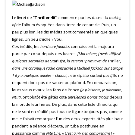
Le livret de
“Thriller 40”
commence par les dates du
making
of
de l’album évoquées dans l’intro de cet article. Puis, un
peu plus loin, les dix inédits sont commentés en quelques
lignes. Un peu chiche ? Voui.
Ces inédits, les
hardcore fanatics
connaissent la majeura
partie par cœur depuis des lustres.
[Moi-même, j’avais diffusé
quelques secondes de
Starlight
, la version “primitive” de
Thriller
,
dans une chronique radio consacrée à Michael Jackson sur Europe
1 il y a quelques années – chuuut, ne le répétez surtout pas !]
Ils ne
risquent donc pas de sauter au plafond. En comparaison,
leurs vieux rivaux, les fans de Prince
[je plaisante, je plaisante,
NDR]
, ont plutôt été gâtés côté
unreleased bonus tracks
depuis
la mort de leur héros. De plus, dans cette liste d’inédits qui
ne le sont en réalité pas tous ne figure toujours pas, comme
me le faisait remarquer l’un des deux experts cités plus haut
pendant la séance d’écoute, un tube posthume en
puissance comme
Nite Line.
« C’est à n’y rien comprendre ! »