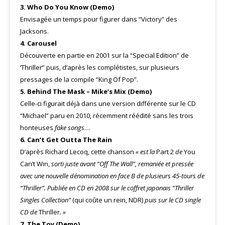
3. Who Do You Know (Demo)
Envisagée un temps pour figurer dans “Victory” des
Jacksons.
4. Carousel
Découverte en partie en 2001 sur la “Special Edition” de
‘Thriller” puis, d’après les complétistes, sur plusieurs
pressages de la compile “King Of Pop”.
5.
Behind The Mask – Mike’s Mix (Demo)
Celle-ci figurait déjà dans une version différente sur le CD
“Michael” paru en 2010, récemment réédité sans les trois
honteuses
fake songs
…
6. Can’t Get Outta The Rain
D’après Richard Lecoq, cette chanson
« est la
Part 2
de
You
Can’t Win,
sorti juste avant “Off The Wall”, remaniée et pressée
avec une nouvelle dénomination en face B de plusieurs 45-tours de
“Thriller”. Publiée en CD en 2008 sur le coffret japonais “Thriller
Singles Collection”
(qui coûte un rein, NDR)
puis sur le CD single
CD de
Thriller
. »
7. The Toy (Demo)