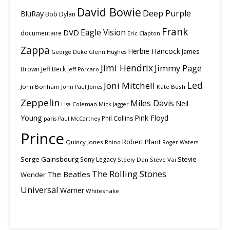
David Bowie
Deep Purple
BluRay
Bob Dylan
Frank
Eagle Vision
DVD
documentaire
Eric Clapton
Zappa
Herbie Hancock
James
George Duke
Glenn Hughes
Jimi Hendrix
Jimmy Page
Brown
Jeff Beck
Jeff Porcaro
Led
Joni Mitchell
John Bonham
Kate Bush
John Paul Jones
Zeppelin
Miles Davis
Neil
Lisa Coleman
Mick Jagger
Young
Pink Floyd
Phil Collins
paris
Paul McCartney
Prince
Robert Plant
Quincy Jones
Rhino
Roger Waters
Serge Gainsbourg
Stevie
Sony Legacy
Steely Dan
Steve Vai
The Rolling Stones
The Beatles
Wonder
Universal
Warner
Whitesnake