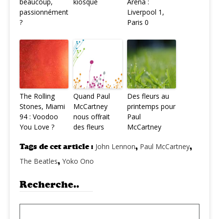
beaucoup,
kiosque
Arena :
passionnément
Liverpool 1,
?
Paris 0
The Rolling
Quand Paul
Des fleurs au
Stones, Miami
McCartney
printemps pour
94 : Voodoo
nous offrait
Paul
You Love ?
des fleurs
McCartney
Tags de cet article :
John Lennon
,
Paul McCartney
,
The Beatles
,
Yoko Ono
Recherche..