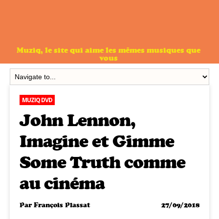
Muziq, le site qui aime les mêmes musiques que
vous
MUZIQ DVD
John Lennon,
Imagine et Gimme
Some Truth comme
au cinéma
Par
François Plassat
27/09/2018