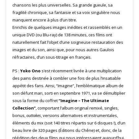
chansons les plus universelles. Sa grande gueule, sa
fragilité chronique, sa fantaisie et sa voix singulière nous
manquent encore à plus d’un titre.
Enrichis de quelques images inédites et rassemblés en un
unique DVD (ou Blu-ray) de 138 minutes, ces films ont
naturellement fait l’objet d’une soigneuse restauration des
images et du son, ainsi que, pour nous autres Gaulois
réfractaires, d’un sous-titrage en français.
PS :
Yoko Ono
s’est récemment livrée à une multiplication
des pains destinée à combler une fois de plus l’insatiable
appétit des fans. Ainsi, “Imagine”, l’emblématique album de
son défunt mari, sorti en septembre 1971, va se démultiplier
sous la forme du coffret
“Imagine – The Ultimate
Collection”
, comportant l’album original remixé, singles,
bonus,
outtakes
, versions alternatives et instrumentales,
éléments du mix (soit 140 titres répartis sur 6 disques !), d’un
beau livre de 320 pages (Éditions du Chêne) et, donc, de la
réédition des deux films qui nous intéressaient aujourd’hui.