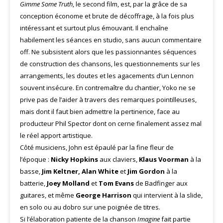
Gimme Some Truth
, le second film, est, par la grâce de sa
conception économe et brute de décoffrage, à la fois plus
intéressant et surtout plus émouvant. Il enchaîne
habilement les séances en studio, sans aucun commentaire
off. Ne subsistent alors que les passionnantes séquences
de construction des chansons, les questionnements sur les
arrangements, les doutes et les agacements d’un Lennon
souvent insécure. En contremaître du chantier, Yoko ne se
prive pas de l’aider à travers des remarques pointilleuses,
mais dont il faut bien admettre la pertinence, face au
producteur Phil Spector dont on cerne finalement assez mal
le réel apport artistique.
Côté musiciens, John est épaulé par la fine fleur de
l’époque :
Nicky Hopkins
aux claviers,
Klaus Voorman
à la
basse,
Jim Keltner, Alan White
et
Jim Gordon
à la
batterie,
Joey Molland
et
Tom Evans
de Badfinger aux
guitares, et même
George Harrison
qui intervient à la slide,
en solo ou au dobro sur une poignée de titres.
Si l’élaboration patiente de la chanson
Imagine
fait partie