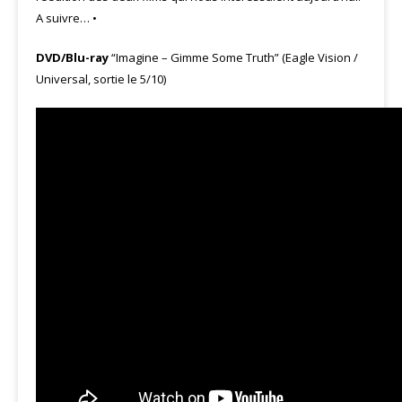
A suivre… •
DVD/Blu-ray
“Imagine – Gimme Some Truth” (Eagle Vision /
Universal, sortie le 5/10)