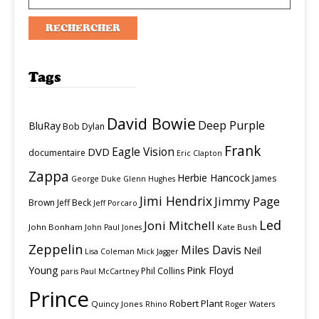
Tags
David Bowie
Deep Purple
BluRay
Bob Dylan
Frank
Eagle Vision
DVD
documentaire
Eric Clapton
Zappa
Herbie Hancock
James
George Duke
Glenn Hughes
Jimi Hendrix
Jimmy Page
Brown
Jeff Beck
Jeff Porcaro
Led
Joni Mitchell
John Bonham
Kate Bush
John Paul Jones
Zeppelin
Miles Davis
Neil
Lisa Coleman
Mick Jagger
Young
Pink Floyd
Phil Collins
paris
Paul McCartney
Prince
Robert Plant
Quincy Jones
Rhino
Roger Waters