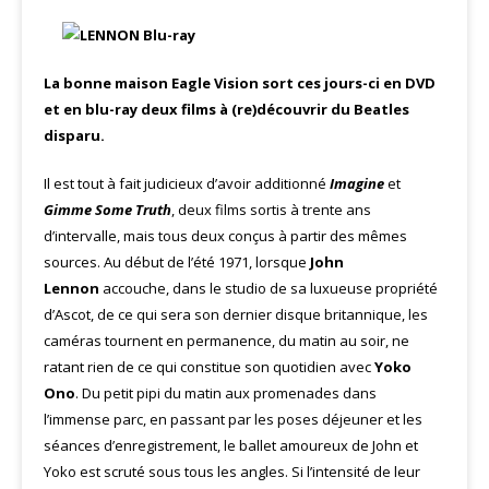
La bonne maison Eagle Vision sort ces jours-ci en DVD
et en blu-ray deux films à (re)découvrir du Beatles
disparu.
Il est tout à fait judicieux d’avoir additionné
Imagine
et
Gimme Some Truth
, deux films sortis à trente ans
d’intervalle, mais tous deux conçus à partir des mêmes
sources. Au début de l’été 1971, lorsque
John
Lennon
accouche, dans le studio de sa luxueuse propriété
d’Ascot, de ce qui sera son dernier disque britannique, les
caméras tournent en permanence, du matin au soir, ne
ratant rien de ce qui constitue son quotidien avec
Yoko
Ono
. Du petit pipi du matin aux promenades dans
l’immense parc, en passant par les poses déjeuner et les
séances d’enregistrement, le ballet amoureux de John et
Yoko est scruté sous tous les angles. Si l’intensité de leur