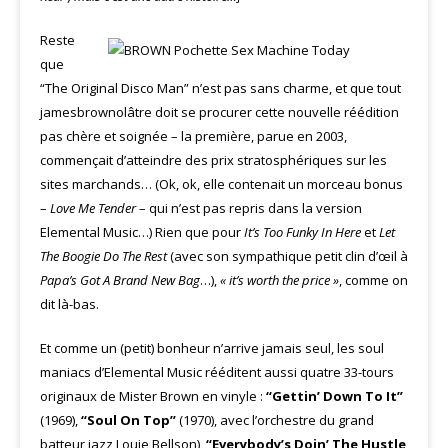
Reste
que
“The Original Disco Man” n’est pas sans charme, et que tout
jamesbrownolâtre doit se procurer cette nouvelle réédition
pas chère et soignée – la première, parue en 2003,
commençait d’atteindre des prix stratosphériques sur les
sites marchands… (Ok, ok, elle contenait un morceau bonus
–
Love Me Tender
– qui n’est pas repris dans la version
Elemental Music…) Rien que pour
It’s Too Funky In Here
et
Let
The Boogie Do The Rest
(avec son sympathique petit clin d’œil à
Papa’s Got A Brand New Bag
…),
« it’s worth the price »
, comme on
dit là-bas.
Et comme un (petit) bonheur n’arrive jamais seul, les soul
maniacs d’Elemental Music rééditent aussi quatre 33-tours
originaux de Mister Brown en vinyle :
“Gettin’ Down To It”
(1969),
“Soul On Top”
(1970), avec l’orchestre du grand
batteur jazz Louie Bellson),
“Everybody’s Doin’ The Hustle