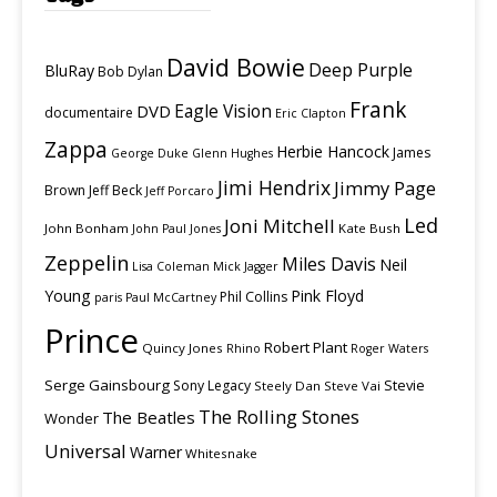
David Bowie
Deep Purple
BluRay
Bob Dylan
Frank
Eagle Vision
DVD
documentaire
Eric Clapton
Zappa
Herbie Hancock
James
George Duke
Glenn Hughes
Jimi Hendrix
Jimmy Page
Brown
Jeff Beck
Jeff Porcaro
Led
Joni Mitchell
John Bonham
Kate Bush
John Paul Jones
Zeppelin
Miles Davis
Neil
Lisa Coleman
Mick Jagger
Young
Pink Floyd
Phil Collins
paris
Paul McCartney
Prince
Robert Plant
Quincy Jones
Rhino
Roger Waters
Serge Gainsbourg
Stevie
Sony Legacy
Steely Dan
Steve Vai
The Rolling Stones
The Beatles
Wonder
Universal
Warner
Whitesnake