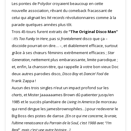
Les pontes de Polydor croyaient beaucoup en cette
nouvelle association, rêvant du comeback fracassant de
celui qui alignait les
hit records
révolutionnaires comme à la
parade quelques années plus tôt.
Trois 45-tours furent extraits de
“The Original Disco Man”
:
It’s Too Funky In Here
, pas si
frontalement
disco que ça –
discoïde pourrait-on dire… –, et diablement efficace, surtout
grâce à ses chœurs féminins extrêmement efficaces ;
Star
Generation
, nettement plus embarassante, limite parodique ;
et, enfin, la chanson-titre, qui rappelle à votre bon vieux Doc
deux autres parodies disco,
Disco Boy
et
Dancin’ Fool
de
Frank Zappa !
Aucun des trois singles n’eut un impact profond sur les
charts
, et Mister Jaaaaaames Brown dû patienter jusqu’en
1985 et le succès planétaire de
Living In America
(le morceau
qui rend dingue les jamesbrownophiles…) pour redevenir le
Big Boss des pistes de danse.
[En ce qui me concerne, la vraie,
l’ultime renaissance du Parrain de la Soul, c’est 1988 avec “I’m
Real”, mais c’est une autre histoire…]