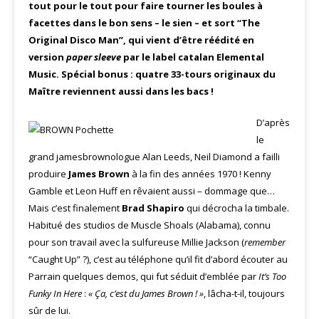
tout pour le tout pour faire tourner les boules à
facettes dans le bon sens – le sien – et sort “The
Original Disco Man”, qui vient d’être réédité en
version
paper sleeve
par le label catalan Elemental
Music. Spécial bonus : quatre 33-tours originaux du
Maître reviennent aussi dans les bacs !
D’après
le
grand jamesbrownologue Alan Leeds, Neil Diamond a failli
produire
James Brown
à la fin des années 1970 ! Kenny
Gamble et Leon Huff en rêvaient aussi – dommage que…
Mais c’est finalement
Brad Shapiro
qui décrocha la timbale.
Habitué des studios de Muscle Shoals (Alabama), connu
pour son travail avec la sulfureuse Millie Jackson (
remember
“Caught Up” ?), c’est au téléphone qu’il fit d’abord écouter au
Parrain quelques demos, qui fut séduit d’emblée par
It’s Too
Funky In Here
:
« Ça, c’est du James Brown ! »
, lâcha-t-il, toujours
sûr de lui.