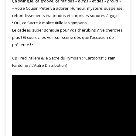
Ça swingue, ça groove, ça fait des
« burps »
et des
« prouts »
– votre Cousin Peter va adorer. Humour, mystère, suspense,
rebondissements inattendus et surprises sonores à gogo
! Oui, ce Sacre à malice titille les tympans !
Le cadeau super sonique pour vos chérubins ? Ne cherchez
plus ! Et courez les voir sur scène dès que l’occasion de
présente ! •
CD
Fred Pallem & le Sacre du Tympan : “Cartoons” (Train
Fantôme / L‘Autre Distribution)