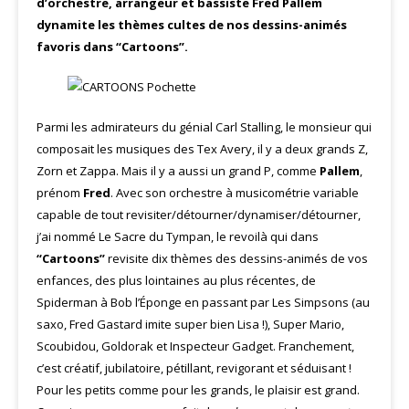
d’orchestre, arrangeur et bassiste Fred Pallem
dynamite les thèmes cultes de nos dessins-animés
favoris dans “Cartoons”.
Parmi les admirateurs du génial Carl Stalling, le monsieur qui
composait les musiques des Tex Avery, il y a deux grands Z,
Zorn et Zappa. Mais il y a aussi un grand P, comme
Pallem
,
prénom
Fred
. Avec son orchestre à musicométrie variable
capable de tout revisiter/détourner/dynamiser/détourner,
j’ai nommé Le Sacre du Tympan, le revoilà qui dans
“Cartoons”
revisite dix thèmes des dessins-animés de vos
enfances, des plus lointaines au plus récentes, de
Spiderman à Bob l’Éponge en passant par Les Simpsons (au
saxo, Fred Gastard imite super bien Lisa !), Super Mario,
Scoubidou, Goldorak et Inspecteur Gadget. Franchement,
c’est créatif, jubilatoire, pétillant, revigorant et séduisant !
Pour les petits comme pour les grands, le plaisir est grand.