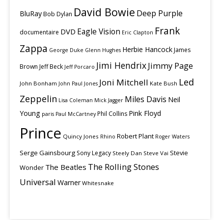
David Bowie
Deep Purple
BluRay
Bob Dylan
Frank
Eagle Vision
DVD
documentaire
Eric Clapton
Zappa
Herbie Hancock
James
George Duke
Glenn Hughes
Jimi Hendrix
Jimmy Page
Brown
Jeff Beck
Jeff Porcaro
Led
Joni Mitchell
John Bonham
Kate Bush
John Paul Jones
Zeppelin
Miles Davis
Neil
Lisa Coleman
Mick Jagger
Young
Pink Floyd
Phil Collins
paris
Paul McCartney
Prince
Robert Plant
Quincy Jones
Rhino
Roger Waters
Serge Gainsbourg
Stevie
Sony Legacy
Steely Dan
Steve Vai
The Rolling Stones
The Beatles
Wonder
Universal
Warner
Whitesnake