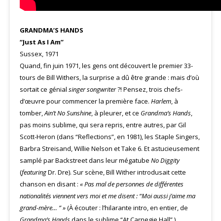
GRANDMA’S HANDS
“Just As I Am”
Sussex, 1971
Quand, fin juin 1971, les gens ont découvert le premier 33-
tours de Bill Withers, la surprise a dû être grande : mais d’où
sortait ce génial
singer songwriter
?! Pensez, trois chefs-
d’œuvre pour commencer la première face.
Harlem
, à
tomber,
Ain’t No Sunshine
, à pleurer, et ce
Grandma’s Hands
,
pas moins sublime, qui sera repris, entre autres, par Gil
Scott-Heron (dans “Reflections”, en 1981), les Staple Singers,
Barbra Streisand, Willie Nelson et Take 6. Et astucieusement
samplé par Backstreet dans leur mégatube
No Diggity
(
featuring
Dr. Dre). Sur scène, Bill Wither introdusait cette
chanson en disant :
« Pas mal de personnes de différentes
nationalités viennent vers moi et me disent : “Moi aussi j’aime ma
grand-mère… ” »
(À écouter : l’hilarante intro, en entier, de
Grandma’s Hands
dans le sublime “At Carnegie Hall”.)