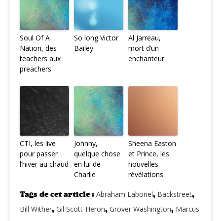
Soul Of A
So long Victor
Al Jarreau,
Nation, des
Bailey
mort d’un
teachers aux
enchanteur
preachers
CTI, les live
Johnny,
Sheena Easton
pour passer
quelque chose
et Prince, les
l’hiver au chaud
en lui de
nouvelles
Charlie
révélations
Tags de cet article :
Abraham Laboriel
,
Backstreet
,
Bill Wither
,
Gil Scott-Heron
,
Grover Washington
,
Marcus