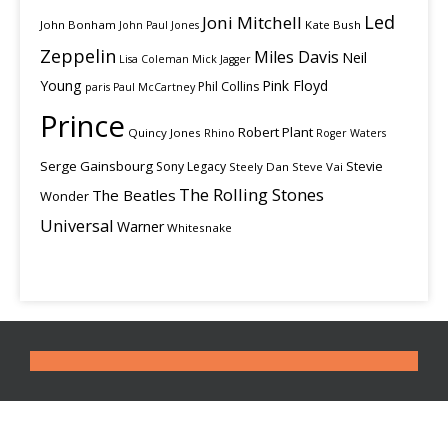
Led
Joni Mitchell
John Bonham
Kate Bush
John Paul Jones
Zeppelin
Miles Davis
Neil
Lisa Coleman
Mick Jagger
Young
Pink Floyd
Phil Collins
paris
Paul McCartney
Prince
Robert Plant
Quincy Jones
Rhino
Roger Waters
Serge Gainsbourg
Stevie
Sony Legacy
Steely Dan
Steve Vai
The Rolling Stones
The Beatles
Wonder
Universal
Warner
Whitesnake