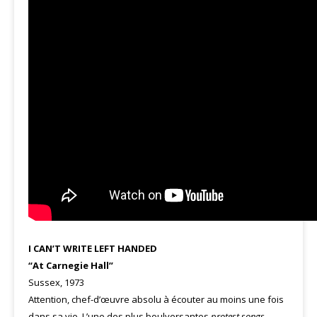
I CAN’T WRITE LEFT HANDED
“At Carnegie Hall”
Sussex, 1973
Attention, chef-d’œuvre absolu à écouter au moins une fois
dans sa vie. L’une des plus boulversantes
protest songs