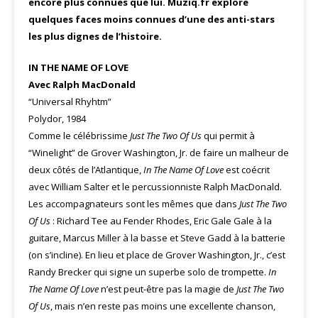
encore plus connues que lui. Muziq.fr explore
quelques faces moins connues d’une des anti-stars
les plus dignes de l’histoire.
IN THE NAME OF LOVE
Avec Ralph MacDonald
“Universal Rhyhtm”
Polydor, 1984
Comme le célébrissime
Just The Two Of Us
qui permit à
“Winelight” de Grover Washington, Jr. de faire un malheur de
deux côtés de l’Atlantique,
In The Name Of Love
est coécrit
avec William Salter et le percussionniste Ralph MacDonald.
Les accompagnateurs sont les mêmes que dans
Just The Two
Of Us
: Richard Tee au Fender Rhodes, Eric Gale Gale à la
guitare, Marcus Miller à la basse et Steve Gadd à la batterie
(on s’incline). En lieu et place de Grover Washington, Jr., c’est
Randy Brecker qui signe un superbe solo de trompette.
In
The Name Of Love
n’est peut-être pas la magie de
Just The Two
Of Us
, mais n’en reste pas moins une excellente chanson,