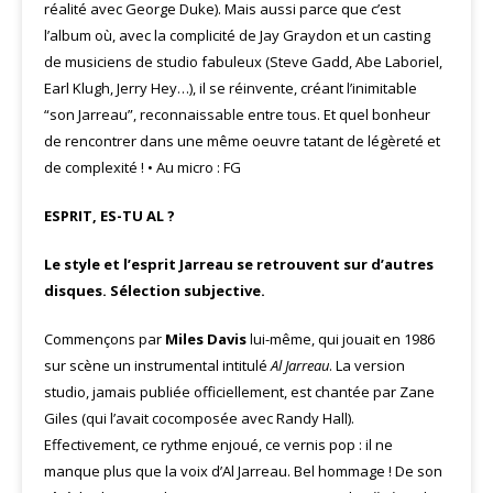
réalité avec George Duke). Mais aussi parce que c’est
l’album où, avec la complicité de Jay Graydon et un casting
de musiciens de studio fabuleux (Steve Gadd, Abe Laboriel,
Earl Klugh, Jerry Hey…), il se réinvente, créant l’inimitable
“son Jarreau”, reconnaissable entre tous. Et quel bonheur
de rencontrer dans une même oeuvre tatant de légèreté et
de complexité ! • Au micro : FG
ESPRIT, ES-TU AL ?
Le style et l’esprit Jarreau se retrouvent sur d’autres
disques. Sélection subjective.
Commençons par
Miles Davis
lui-même, qui jouait en 1986
sur scène un instrumental intitulé
Al Jarreau
. La version
studio, jamais publiée officiellement, est chantée par Zane
Giles (qui l’avait cocomposée avec Randy Hall).
Effectivement, ce rythme enjoué, ce vernis pop : il ne
manque plus que la voix d’Al Jarreau. Bel hommage ! De son