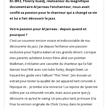
En 2012, Thierry Guedj, réalisateur du magnifique
documentaire Al Jarreau l’enchanteur, nous avait
confié sa passion pour le chanteur qui a changé sa vie
et lui a fait découvrir le jazz.
Votre passion pour Al Jarreau : depuis quand et
pourquoi ?
C’est un souvenir encore vivace et indissociable de ma
découverte du jazz. J’ai depuis l’enfance une passion
exclusive pour l’opéra italien et ses grands ténors. Lorsque
mes parents achètent à mon frère aîné son premier
Walkman, il réclame une cassette du chanteur qui l’a fait
danser tout l’été avec son tube funky,
Boogie
Down
. Le
hasard les guide vers l’album “This Time”. J’en écoute un
extrait pour tester la qualité de cet appareil tant convoité à
l’époque et… je tombe à la renverse ! La reprise de
Spain
me
sidère par sa virtuosité vocale, mais aussi parce que j’y
découvre ce qu’est le swing. Un peu plus tard, je trouve à la
Fnac la version originale de Chick Corea, dans le premier