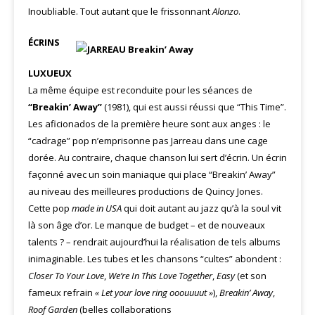
Inoubliable. Tout autant que le frissonnant
Alonzo
.
ÉCRINS
LUXUEUX
La même équipe est reconduite pour les séances de
“Breakin’ Away”
(1981), qui est aussi réussi que “This Time”.
Les aficionados de la première heure sont aux anges : le
“cadrage” pop n’emprisonne pas Jarreau dans une cage
dorée. Au contraire, chaque chanson lui sert d’écrin. Un écrin
façonné avec un soin maniaque qui place “Breakin’ Away”
au niveau des meilleures productions de Quincy Jones.
Cette pop
made in USA
qui doit autant au jazz qu’à la soul vit
là son âge d’or. Le manque de budget – et de nouveaux
talents ? – rendrait aujourd’hui la réalisation de tels albums
inimaginable. Les tubes et les chansons “cultes” abondent :
Closer
To Your Love
,
We’re In This Love Together
,
Easy
(et son
fameux refrain
« Let your love
ring ooouuuut »
),
Breakin’ Away
,
Roof
Garden
(belles collaborations