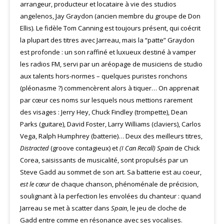
arrangeur, producteur et locataire à vie des studios
angelenos, Jay Graydon (ancien membre du groupe de Don
Ellis). Le fidèle Tom Canning est toujours présent, qui coécrit
la plupart des titres avec Jarreau, mais la “patte” Graydon
est profonde : un son raffiné et luxueux destiné à vamper
les radios FM, servi par un aréopage de musiciens de studio
aux talents hors-normes – quelques puristes ronchons
(pléonasme ?) commencèrent alors à tiquer… On apprenait
par cœur ces noms sur lesquels nous mettions rarement
des visages : Jerry Hey, Chuck Findley (trompette), Dean
Parks (guitare), David Foster, Larry Williams (claviers), Carlos
Vega, Ralph Humphrey (batterie)… Deux des meilleurs titres,
Distracted
(groove contagieux) et
(I
Can Recall) Spain
de Chick
Corea, saisissants de musicalité, sont propulsés par un
Steve Gadd au sommet de son art. Sa batterie est au coeur,
est le cœur
de chaque chanson, phénoménale de précision,
soulignant à la perfection les envolées du chanteur : quand
Jarreau se met à scatter dans
Spain
, le jeu de cloche de
Gadd entre comme en résonance avec ses vocalises.