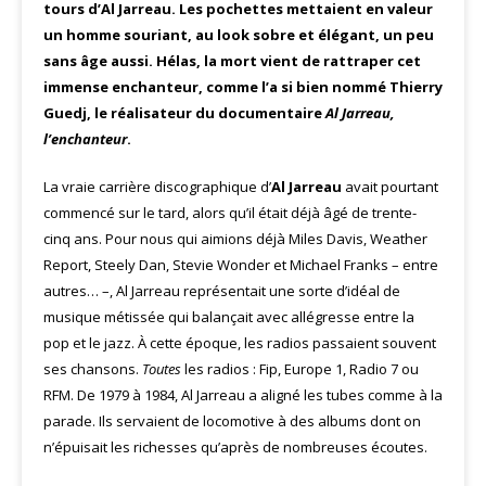
tours d’Al Jarreau. Les pochettes mettaient en valeur
un homme souriant, au look sobre et élégant, un peu
sans âge aussi. Hélas, la mort vient de rattraper cet
immense enchanteur, comme l’a si bien nommé Thierry
Guedj, le réalisateur du documentaire
Al Jarreau,
l’enchanteur
.
La vraie carrière discographique d’
Al Jarreau
avait pourtant
commencé sur le tard, alors qu’il était déjà âgé de trente-
cinq ans. Pour nous qui aimions déjà Miles Davis, Weather
Report, Steely Dan, Stevie Wonder et Michael Franks – entre
autres… –, Al Jarreau représentait une sorte d’idéal de
musique métissée qui balançait avec allégresse entre la
pop et le jazz. À cette époque, les radios passaient souvent
ses chansons.
Toutes
les radios : Fip, Europe 1, Radio 7 ou
RFM. De 1979 à 1984, Al Jarreau a aligné les tubes comme à la
parade. Ils servaient de locomotive à des albums dont on
n’épuisait les richesses qu’après de nombreuses écoutes.