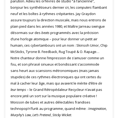
parution. Adieu les orfèvres de studio “à l’ancienne”,
bonjour les synthétiseurs dernier cri, les
computers
flambant
neuf et les boîtes à rythmes crépitantes. Jay Graydon
assure toujours la direction musicale, mais nous entrons de
plain pied dans les années 1980, et Maître Jarreau swingue
désormais sur des
beats
programmés avec la précision
d’une horloge atomique – pour leur donner un petit air
humain, ces cybertambours ont un nom : Skinsoh Umor, Chip
McSticks, Tyrone B. Feedback, Rug Toupé & O. Rapage…
Notre chanteur donne l’impression de s’amuser comme un
fou, et son phrasé sinueux et bondissant s’accommode
sans heurt aux scansions métronomiques (mais jamais
stupides) de ces rythmes électroniques qui ont certes du
mal à cacher leur âge, mais qui avaient le mérite d’être
de
leur temps
– le Grand Rétropédaleur Recycleur n’avait pas
encore jeté un sort sur la musique populaire créative !
Moisson de tubes et autres délectables frandises
technopop’n’funk au programme, quand même :
Imagination
,
Murphy’s Law
,
Let’s Pretend
,
Sticky Wicket
.