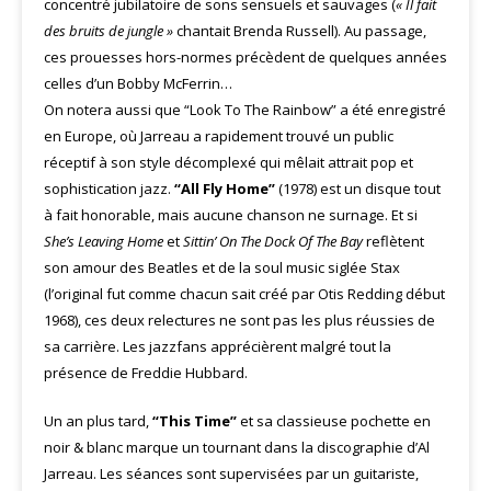
concentré jubilatoire de sons sensuels et sauvages (
« Il fait
des bruits de jungle »
chantait Brenda Russell). Au passage,
ces prouesses hors-normes précèdent de quelques années
celles d’un Bobby McFerrin…
On notera aussi que “Look To The Rainbow” a été enregistré
en Europe, où Jarreau a rapidement trouvé un public
réceptif à son style décomplexé qui mêlait attrait pop et
sophistication jazz.
“All Fly Home”
(1978) est un disque tout
à fait honorable, mais aucune chanson ne surnage. Et si
She’s Leaving Home
et
Sittin’ On The Dock Of The
Bay
reflètent
son amour des Beatles et de la soul music siglée Stax
(l’original fut comme chacun sait créé par Otis Redding début
1968), ces deux relectures ne sont pas les plus réussies de
sa carrière. Les jazzfans apprécièrent malgré tout la
présence de Freddie Hubbard.
Un an plus tard,
“This Time”
et sa classieuse pochette en
noir & blanc marque un tournant dans la discographie d’Al
Jarreau. Les séances sont supervisées par un guitariste,