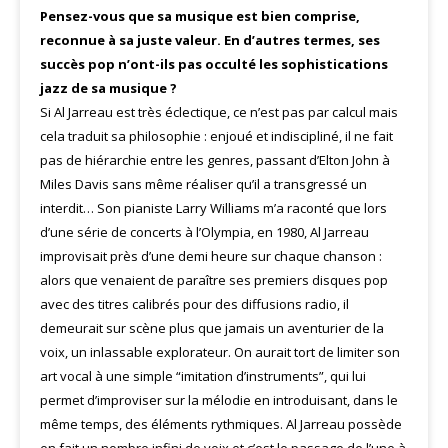
Pensez-vous que sa musique est bien comprise,
reconnue à sa juste valeur. En d’autres termes, ses
succès pop n’ont-ils pas occulté les sophistications
jazz de sa musique ?
Si Al Jarreau est très éclectique, ce n’est pas par calcul mais
cela traduit sa philosophie : enjoué et indiscipliné, il ne fait
pas de hiérarchie entre les genres, passant d’Elton John à
Miles Davis sans même réaliser qu’il a transgressé un
interdit… Son pianiste Larry Williams m’a raconté que lors
d’une série de concerts à l’Olympia, en 1980, Al Jarreau
improvisait près d’une demi heure sur chaque chanson :
alors que venaient de paraître ses premiers disques pop
avec des titres calibrés pour des diffusions radio, il
demeurait sur scène plus que jamais un aventurier de la
voix, un inlassable explorateur. On aurait tort de limiter son
art vocal à une simple “imitation d’instruments”, qui lui
permet d’improviser sur la mélodie en introduisant, dans le
même temps, des éléments rythmiques. Al Jarreau possède