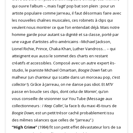
qui ouvre l’album –, mais l’agit’ pop bat son plein : pour un
artiste populaire comme Jarreau, il faut désormais faire avec
les nouvelles chaînes musicales, ces robinets à clips qui
veulent nous montrer ce que l’on entendait déjà. Mais notre
homme garde pour autant sa dignité et sa classe, porté par
une vague d’artistes afro-américains –Michael Jackson,
Lionel Richie, Prince, Chaka Khan, Luther Vandross… – qui
atteignent eux aussi le sommet des charts en restant
créatifs
et
accessibles. Composé avec un autre expert ès-
studio, le pianiste Michael Omartian,
Boogie Down
fait un
malheur (un chanteur qui scatte dans un morceau pop, c’est
collector
!). Grâce à Jarreau, on ne danse pas idiot. Et
MTV
passe en boucle ses clips, dont celui de
Mornin’
, qu’on
vous conseille de visionner sur You Tube (Message aux
collectionneurs :
I Keep Callin’
, la face b du maxi 45-tours de
Boogie Down
, est un petit trésor caché probablement issu
des mêmes séances que celles de “Jarreau”.)
“High Crime”
(1984) fit son petit effet dévastateur lors de sa