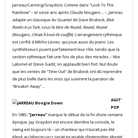
Jarreau/Canning/Graydon). Comme dans “Look To The
Rainbow” – et seize ans après Claude Nougaro… –, Jarreau
adapte un classique du Quartet de Dave Brubeck,
Blue
Rondo A La
Turk
, sous le titre de
Round, Round, Round
(Nougaro, c’était
À bout de souffle
). L’arrangement rythmique
est confié à Milcho Leviev, qui joue aussi du piano. Les
synthétiseurs jouent parfaitement leur rôle, tandis que la
section rythmique fait une fois de plus des miracles – Abe
Laboriel et Steve Gadd, on applaudit bien fort. Nul doute
que les ventes de “Time Out” de Brubeck ont dû reprendre
de plus belle dans les mois qui suivirent la parution de
“Breakin’ Away”…
AGIT’
POP
En 1983,
“Jarreau”
marque le début de la fin d’une certaine
époque. Jay Graydon est encore derrière la console, le
swing est toujours là – un chanteur qui n’aurait pas été
élevé au biberon-jazz serait incapable d’interpréter
Mornin’
,