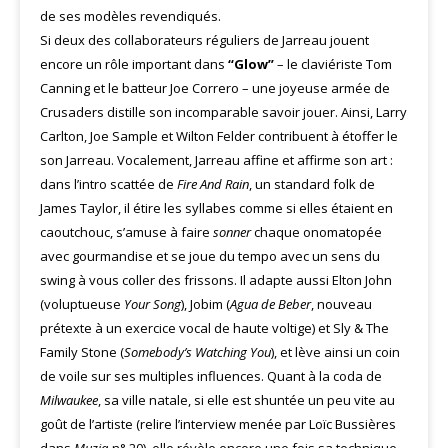
de ses modèles revendiqués.
Si deux des collaborateurs réguliers de Jarreau jouent
encore un rôle important dans
“Glow”
– le claviériste Tom
Canning et le batteur Joe Correro – une joyeuse armée de
Crusaders distille son incomparable savoir jouer. Ainsi, Larry
Carlton, Joe Sample et Wilton Felder contribuent à étoffer le
son Jarreau. Vocalement, Jarreau affine et affirme son art :
dans l’intro scattée de
Fire And Rain
, un standard folk de
James Taylor, il étire les syllabes comme si elles étaient en
caoutchouc, s’amuse à faire
sonner
chaque onomatopée
avec gourmandise et se joue du tempo avec un sens du
swing à vous coller des frissons. Il adapte aussi Elton John
(voluptueuse
Your Song
), Jobim (
Agua de Beber
, nouveau
prétexte à un exercice vocal de haute voltige) et Sly & The
Family Stone (
Somebody’s Watching You
), et lève ainsi un coin
de voile sur ses multiples influences. Quant à la coda de
Milwaukee
, sa ville natale, si elle est shuntée un peu vite au
goût de l’artiste (relire l’interview menée par Loïc Bussières