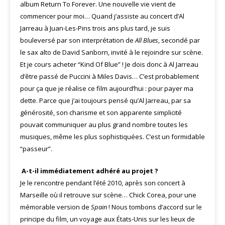
album Return To Forever. Une nouvelle vie vient de
commencer pour moi… Quand j’assiste au concert d’Al
Jarreau à Juan-Les-Pins trois ans plus tard, je suis
bouleversé par son interprétation de
All Blues
, secondé par
le sax alto de David Sanborn, invité à le rejoindre sur scène.
Et je cours acheter “Kind Of Blue” ! Je dois donc à Al Jarreau
d’être passé de Puccini à Miles Davis… C’est probablement
pour ça que je réalise ce film aujourd’hui : pour payer ma
dette. Parce que j’ai toujours pensé qu’Al Jarreau, par sa
générosité, son charisme et son apparente simplicité
pouvait communiquer au plus grand nombre toutes les
musiques, même les plus sophistiquées. C’est un formidable
“passeur”.
A-t-il immédiatement adhéré au projet ?
Je le rencontre pendant l’été 2010, après son concert à
Marseille où il retrouve sur scène… Chick Corea, pour une
mémorable version de
Spain
! Nous tombons d’accord sur le
principe du film, un voyage aux États-Unis sur les lieux de