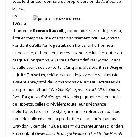
côté, le chanteur donnera sa propre version de
All
Blues
de
Miles…
En
1983, la
chanteuse
Brenda Russell
, grande admiratrice de Jarreau,
écrit et compose une chanson sobrement intitulée
Jarreau
.
Pendant qu’elle l’enregistrait, son héros lui fit l’honneur
d’une visite, et fondit en larmes quand elle lui fit écouter au
casque ! Longtemps, Al Jarreau faisait diffuser
Jarreau
dans
la salle avant ses concerts… Cinq ans plus tôt,
Brian Auger
et
Julie Tippetts
, célèbres fous de jazz et de soul music,
avaient enregistré deux chansons de Jarreau, extraites de
son premier album, “We Got By” :
Spirit
et
Lock All The Gates
.
Avec l’orgue
soulful
d’Auger et la voix piquante et sensuelle
de Tippetts, celles-ci révèlent toute leur prégnance
mélodique. Le son et le style Jarreau se retrouvent parfois
dans des albums dont la production est assurée par Jay
Graydon. Exemple : “Blue Desert” du chanteur
Marc Jordan
.
En écoutant
Generalities
,
Beautiful
People
ou
Lost In The Hurrah
,