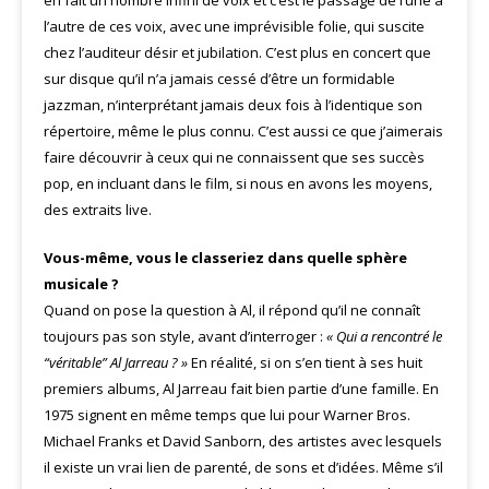
en fait un nombre infini de voix et c’est le passage de l’une à
l’autre de ces voix, avec une imprévisible folie, qui suscite
chez l’auditeur désir et jubilation. C’est plus en concert que
sur disque qu’il n’a jamais cessé d’être un formidable
jazzman, n’interprétant jamais deux fois à l’identique son
répertoire, même le plus connu. C’est aussi ce que j’aimerais
faire découvrir à ceux qui ne connaissent que ses succès
pop, en incluant dans le film, si nous en avons les moyens,
des extraits live.
Vous-même, vous le classeriez dans quelle sphère
musicale ?
Quand on pose la question à Al, il répond qu’il ne connaît
toujours pas son style, avant d’interroger :
« Qui a rencontré le
“véritable” Al Jarreau ? »
En réalité, si on s’en tient à ses huit
premiers albums, Al Jarreau fait bien partie d’une famille. En
1975 signent en même temps que lui pour Warner Bros.
Michael Franks et David Sanborn, des artistes avec lesquels
il existe un vrai lien de parenté, de sons et d’idées. Même s’il