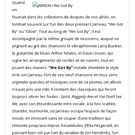
Quand
on
fouinait dans les collections de disques de nos aînés, on
tombait souvent sur l’un des deux premiers Jarreau, “We Got
By” ou “Glow”. Tout au long de “We Got By”, il est
accompagné par le même groupe de musiciens, auquel se
joignent au gré des chansons le vibraphoniste Larry Bunker,
le guitariste de blues Arthur Adams, et Dave Grusin, qui
signe les arrangements de cordes et de cuivres, tout en
jouant des claviers.
“We Got By”
installe d’emblée le style
et le son Jarreau. Fort de ses neuf chansons en tous sens
originales
(paroles et musiques sont de sa plume), cet album
n’a pas pris une ride. Il contient des classiques qui feront
toujours vibrer les foules :
Spirit
,
Raggedy Ann
et
Yon Don’t See
Me
, avec son étourdissante intro vocale, à la fois scattée,
chantée, murmurée, où Jarreau occupe l’espace de façon
inouïe, en innovant sans se couper d’une tradition qui
remonte jusqu’aux impros funambules d’Ella Fitzgerald, en
passant bien sûr par l’art du
vocalese
de Jon Hendricks, l’un