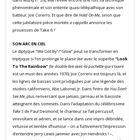
dans
Muziq
n° 20), elle révèle encore une fois sa technique
phénoménale et son entente quasi télépathique avec son
batteur, Joe Corerro. Et que dire de
Hold On Me
, sinon que
cette jubilatoire pièce montée
a cappella
annonce les
prouesses de Take 6 ?
SON ARC EN CIEL
Le diptyque “We Got By”/“Glow” peut se transformer en
triptyque si l’on prolonge le plaisir
live
avec le superbe
“Look
To The Rainbow”
(le
double-live-avec-la-pochette-qui-s’ouvre
est un must des années 1970). Joe Correro est toujours là, et
les lignes de basses sont prodiguées par une légende des
studios californiens, Abe Laboriel, Jr. Dans l’intro de
You Don’t
See Me
, plus renversant que jamais, Jarreau et le bassiste
atteignent des sommets. Dans l’adaptation du célébrissime
Take
5
de Paul Desmond, le chanteur se fait percussif,
virevoltant et aérien, et se lance dans une impro débridée,
virtuose et teintée d’humour – on a furtivement l’impression
d’entendre Jerry Lewis jammer avec Jon Hendricks ! –,