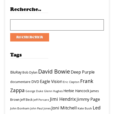
Recherche..
Tags
David Bowie
Deep Purple
BluRay
Bob Dylan
Frank
Eagle Vision
DVD
documentaire
Eric Clapton
Zappa
Herbie Hancock
James
George Duke
Glenn Hughes
Jimi Hendrix
Jimmy Page
Brown
Jeff Beck
Jeff Porcaro
Led
Joni Mitchell
John Bonham
Kate Bush
John Paul Jones