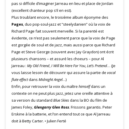
pas si difficile d’imaginer Jarreau en lieu et place de Jordan
(excellent chanteur pop s’il en est).
Plus troublant encore, le troisième album éponyme des
Pages
, duo pop-soul-jazz et “steelydanien” où la voix de
Richard Page fait souvent merveille. Si la parenté est
évidente, ce n’est pas seulement parce que la voix de Page
est gorgée de soul et de jazz, mais aussi parce que Richard
Page et Steve George (souvent avec Jay Graydon) ont écrit
plusieurs chansons – et assuré les choeurs – pour Al
Jarreau :
My Old
Friend
,
I Will Be Here For You
,
Let’s Pretend
… (Je
vous laisse lesoin de découvrir qui assure la partie de
vocal
flute effect
dans
Midnight Angel
…)
Enfin, pour retrouver la voix du maître
himself
dans un
contexte on ne peut plus jazz, jetez une oreille attentive à
sa version du standard
Blue Skies
dans la BO du film de
James Foley,
Glengarry Glen Ross
. Frissons garantis. Peter
Erskine à la batterie, et l’on entend tout ce que Al Jarreau
doit à Betty Carter. • Julien Ferté