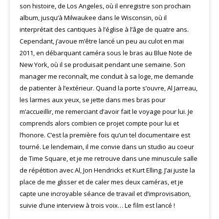
son histoire, de Los Angeles, où il enregistre son prochain
album, jusqu’à Milwaukee dans le Wisconsin, où il
interprétait des cantiques à l’église à l’âge de quatre ans.
Cependant, j’avoue m’être lancé un peu au culot en mai
2011, en débarquant caméra sous le bras au Blue Note de
New York, où il se produisait pendant une semaine. Son
manager me reconnaît, me conduit à sa loge, me demande
de patienter à l’extérieur. Quand la porte s’ouvre, Al Jarreau,
les larmes aux yeux, se jette dans mes bras pour
m’accueillir, me remerciant d’avoir fait le voyage pour lui. Je
comprends alors combien ce projet compte pour lui et
l’honore. C’est la première fois qu’un tel documentaire est
tourné. Le lendemain, il me convie dans un studio au coeur
de Time Square, et je me retrouve dans une minuscule salle
de répétition avec Al, Jon Hendricks et Kurt Elling. J’ai juste la
place de me glisser et de caler mes deux caméras, et je
capte une incroyable séance de travail et d’improvisation,
suivie d’une interview à trois voix… Le film est lancé !