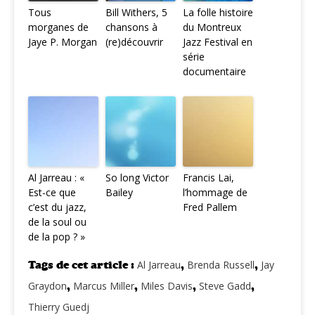
Tous
Bill Withers, 5
La folle histoire
morganes de
chansons à
du Montreux
Jaye P. Morgan
(re)découvrir
Jazz Festival en
série
documentaire
Al Jarreau : «
So long Victor
Francis Lai,
Est-ce que
Bailey
l’hommage de
c’est du jazz,
Fred Pallem
de la soul ou
de la pop ? »
Tags de cet article :
Al Jarreau
,
Brenda Russell
,
Jay
Graydon
,
Marcus Miller
,
Miles Davis
,
Steve Gadd
,
Thierry Guedj