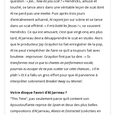
question :
« Jon…
how do you scat ? »
Hendricks, amusé et
touché, se lance alors dans une véritable leçon de scat dont
Al ne perd pas une miette. Puis après trois jours
d’entraînement acharné, Al rejoint Jon sur scène et se lance
dans un scat effréné.
« Il m’a botté les fesses ! »
, se souvient
Hendricks. Ce qui est amusant, c’est que vingt-cinq ans plus
tard, Al Jarreau devra désapprendre le scat en studio. Alors
que le producteur Jay Graydon lui fait enregistrer de la pop,
Al ne peut s’empêcher de faire ce qu’il a toujours fait avec
boulimie : improviser. Graydon finit par lui dire :
« Tu
transformes tout ce que tu chantes en performance
vocale,
pourrais-tu essayer de ne pas scatter sur cette
chanson… s’il te
plaît ! »
Et il a fallu un gros effort pour que Al parvienne à
interpréter sobrement
Breakin’
Away
ou
Mornin’
.
Votre disque favori d’Al Jarreau ?
“This Time”, pas seulement parce qu’il contient son
époustouflante reprise de
Spain
et deux des plus belles
compositions d’Al Jarreau,
Alonzo
et
Distracted
(coécrites en