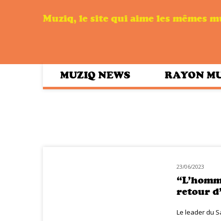
Muziq, le site qui aime les mêmes 
MUZIQ NEWS
RAYON M
23/06/2023
CLASSIQ POP
“L’homme
retour d
Le leader du S