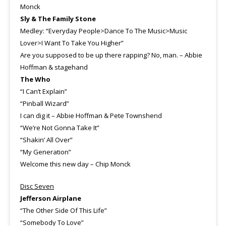
Monck
Sly & The Family Stone
Medley: “Everyday People>Dance To The Music>Music
Lover>I Want To Take You Higher”
Are you supposed to be up there rapping? No, man. – Abbie
Hoffman & stagehand
The Who
“I Can’t Explain”
“Pinball Wizard”
I can dig it – Abbie Hoffman & Pete Townshend
“We’re Not Gonna Take It”
“Shakin’ All Over”
“My Generation”
Welcome this new day – Chip Monck
Disc Seven
Jefferson Airplane
“The Other Side Of This Life”
“Somebody To Love”