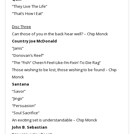
“They Live The Life”
“That’s How I Eat”
Disc Three
Can those of you in the back hear well? – Chip Monck
Country Joe McDonald
“Janis”
“Donovan’s Reef”
“The “Fish” Cheer/I-Feel-Like-I’m-Fixin’-To-Die Rag”
Those wishing to be lost, those wishing to be found – Chip
Monck
Santana
“Savor”
“Jingo”
“Persuasion”
“Soul Sacrifice”
An exciting set is understandable – Chip Monck
John B. Sebastian