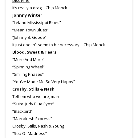
Disc Nine
It’s really a drag – Chip Monck
Johnny Winter
“Leland Mississippi Blues”
“Mean Town Blues”
“Johnny B. Goode”
It just doesn’t seem to be necessary – Chip Monck
Blood, Sweat & Tears
“More And More”
“Spinning Wheel”
“Smiling Phases”
“You’ve Made Me So Very Happy”
Crosby, Stills & Nash
Tell ’em who we are, man
“Suite: Judy Blue Eyes”
“Blackbird”
“Marrakesh Express”
Crosby, Stills, Nash & Young
“Sea Of Madness”