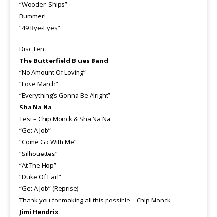
“Wooden Ships”
Bummer!
“49 Bye-Byes”
Disc Ten
The Butterfield Blues Band
“No Amount Of Loving”
“Love March”
“Everything’s Gonna Be Alright”
Sha Na Na
Test – Chip Monck & Sha Na Na
“Get A Job”
“Come Go With Me”
“Silhouettes”
“At The Hop”
“Duke Of Earl”
“Get A Job” (Reprise)
Thank you for making all this possible – Chip Monck
Jimi Hendrix