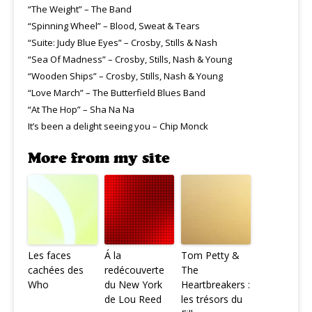
“The Weight” – The Band
“Spinning Wheel” – Blood, Sweat & Tears
“Suite: Judy Blue Eyes” – Crosby, Stills & Nash
“Sea Of Madness” – Crosby, Stills, Nash & Young
“Wooden Ships” – Crosby, Stills, Nash & Young
“Love March” – The Butterfield Blues Band
“At The Hop” – Sha Na Na
It’s been a delight seeing you – Chip Monck
More from my site
Les faces
Á la
Tom Petty &
cachées des
redécouverte
The
Who
du New York
Heartbreakers :
de Lou Reed
les trésors du