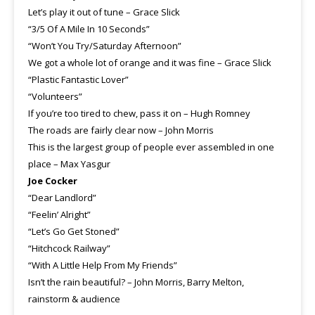
Let’s play it out of tune – Grace Slick
“3/5 Of A Mile In 10 Seconds”
“Won’t You Try/Saturday Afternoon”
We got a whole lot of orange and it was fine – Grace Slick
“Plastic Fantastic Lover”
“Volunteers”
If you’re too tired to chew, pass it on – Hugh Romney
The roads are fairly clear now – John Morris
This is the largest group of people ever assembled in one
place – Max Yasgur
Joe Cocker
“Dear Landlord”
“Feelin’ Alright”
“Let’s Go Get Stoned”
“Hitchcock Railway”
“With A Little Help From My Friends”
Isn’t the rain beautiful? – John Morris, Barry Melton,
rainstorm & audience