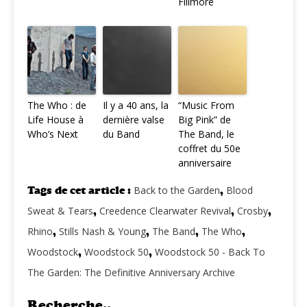
Fillmore
The Who : de
Il y a 40 ans, la
“Music From
Life House à
dernière valse
Big Pink” de
Who’s Next
du Band
The Band, le
coffret du 50e
anniversaire
Tags de cet article :
Back to the Garden
,
Blood
Sweat & Tears
,
Creedence Clearwater Revival
,
Crosby
,
Rhino
,
Stills Nash & Young
,
The Band
,
The Who
,
Woodstock
,
Woodstock 50
,
Woodstock 50 - Back To
The Garden: The Definitive Anniversary Archive
Recherche..