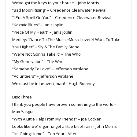
We’ve got the keys to your house – John Morris
“Bad Moon Rising” – Creedence Clearwater Revival
“I Put A Spell On You” – Creedence Clearwater Revival
“Kozmic Blues” – Janis Joplin
“Piece Of My Heart” – Janis Joplin
Medley: “Dance To The Music>Music Lover>I Want To Take
You Higher” – Sly & The Family Stone
“We’re Not Gonna Take It” – The Who
“My Generation” – The Who
“Somebody To Love” – Jefferson Airplane
“Volunteers” – Jefferson Airplane
We must be in heaven, man! – Hugh Romney
Disc Three
I think you people have proven something to the world –
Max Yasgur
“With A Little Help From My Friends” – Joe Cocker
Looks like we’re gonna get a little bit of rain – John Morris
“I’m Going Home” – Ten Years After