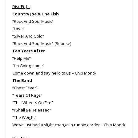
Disc Eight
Country Joe & The Fish
“Rock And Soul Music”
“Love”
“Silver And Gold”
“Rock And Soul Music” (Reprise)
Ten Years After
“Help Me”
“I’m Going Home”
Come down and say hello to us – Chip Monck
The Band
“Chest Fever”
“Tears Of Rage”
“This Wheel’s On Fire”
“I Shall Be Released”
“The Weight”
We’ve just had a slight change in running order – Chip Monck