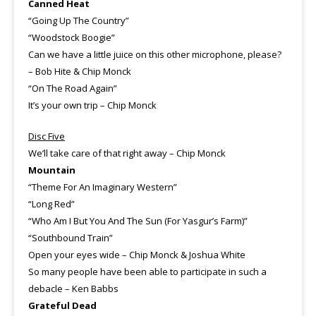
Canned Heat
“Going Up The Country”
“Woodstock Boogie”
Can we have a little juice on this other microphone, please?
– Bob Hite & Chip Monck
“On The Road Again”
It’s your own trip – Chip Monck
Disc Five
We’ll take care of that right away – Chip Monck
Mountain
“Theme For An Imaginary Western”
“Long Red”
“Who Am I But You And The Sun (For Yasgur’s Farm)”
“Southbound Train”
Open your eyes wide – Chip Monck & Joshua White
So many people have been able to participate in such a
debacle – Ken Babbs
Grateful Dead