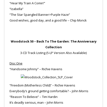
“Hear My Train A Comin’”
“Izabella”
“The Star Spangled Banner>Purple Haze”
Good wishes, good day, and a good life – Chip Monck
Woodstock 50 – Back To The Garden: The Anniversary
Collection
3-CD Track Listing (5-LP Version Also Available)
Disc One
“Handsome Johnny” – Richie Havens
“Freedom (Motherless Child)” – Richie Havens
Everybody’s ground getting comfortable? – John Morris
“Reason To Believe” – Tim Hardin
It’s deadly serious, man – John Morris