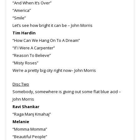
“And When It’s Over”
“America”
“Smile”
Let’s see how bright it can be – John Morris
Tim Hardin
“How Can We Hang On To A Dream”
“If I Were A Carpenter”
“Reason To Believe”
“Misty Roses”
We’re a pretty big city right now– John Morris
Disc Two
Somebody, somewhere is giving out some flat blue acid –
John Morris
Ravi Shankar
“Raga Manj Kmahaj”
Melanie
“Momma Momma”
“Beautiful People”