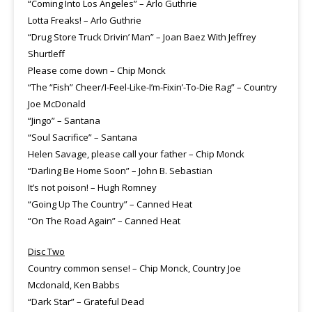
“Coming Into Los Angeles” – Arlo Guthrie
Lotta Freaks! – Arlo Guthrie
“Drug Store Truck Drivin’ Man” – Joan Baez With Jeffrey
Shurtleff
Please come down – Chip Monck
“The “Fish” Cheer/I-Feel-Like-I’m-Fixin’-To-Die Rag” – Country
Joe McDonald
“Jingo” – Santana
“Soul Sacrifice” – Santana
Helen Savage, please call your father – Chip Monck
“Darling Be Home Soon” – John B. Sebastian
It’s not poison! – Hugh Romney
“Going Up The Country” – Canned Heat
“On The Road Again” – Canned Heat
Disc Two
Country common sense! – Chip Monck, Country Joe
Mcdonald, Ken Babbs
“Dark Star” – Grateful Dead