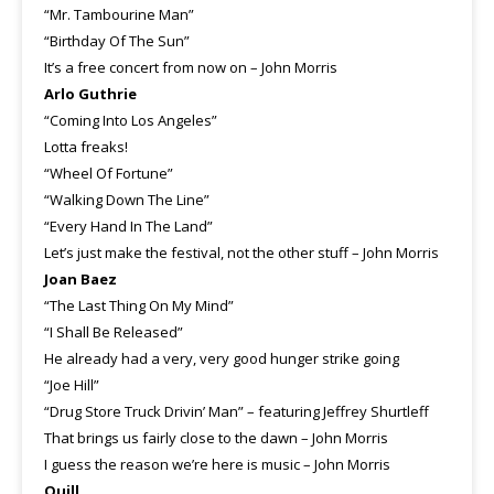
“Mr. Tambourine Man”
“Birthday Of The Sun”
It’s a free concert from now on – John Morris
Arlo Guthrie
“Coming Into Los Angeles”
Lotta freaks!
“Wheel Of Fortune”
“Walking Down The Line”
“Every Hand In The Land”
Let’s just make the festival, not the other stuff – John Morris
Joan Baez
“The Last Thing On My Mind”
“I Shall Be Released”
He already had a very, very good hunger strike going
“Joe Hill”
“Drug Store Truck Drivin’ Man” – featuring Jeffrey Shurtleff
That brings us fairly close to the dawn – John Morris
I guess the reason we’re here is music – John Morris
Quill