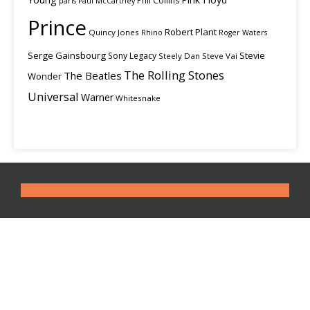
Phil Collins
paris
Paul McCartney
Prince
Robert Plant
Quincy Jones
Rhino
Roger Waters
Serge Gainsbourg
Stevie
Sony Legacy
Steely Dan
Steve Vai
The Rolling Stones
The Beatles
Wonder
Universal
Warner
Whitesnake