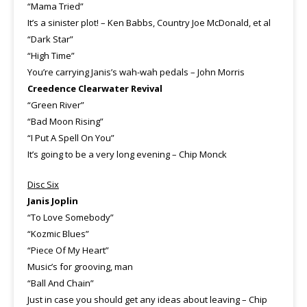
“Mama Tried”
It’s a sinister plot! – Ken Babbs, Country Joe McDonald, et al
“Dark Star”
“High Time”
You’re carrying Janis’s wah-wah pedals – John Morris
Creedence Clearwater Revival
“Green River”
“Bad Moon Rising”
“I Put A Spell On You”
It’s going to be a very long evening – Chip Monck
Disc Six
Janis Joplin
“To Love Somebody”
“Kozmic Blues”
“Piece Of My Heart”
Music’s for grooving, man
“Ball And Chain”
Just in case you should get any ideas about leaving – Chip