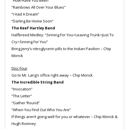
“How Have You Been”
“Rainbows All Over Your Blues”
“I Had A Dream”
“Darling Be Home Soon”
The Keef Hartley Band
Halfbreed Medley: “Sinning For You>Leaving Trunk>Just To
Cry>Sinning For You”
Bring Jerry’s nitroglycerin pills to the Indian Pavilion – Chip
Monck
Disc Four
Go to Mr. Lang’s office right away – Chip Monck
The Incredible String Band
“Invocation”
“The Letter”
“Gather ‘Round”
“When You Find Out Who You Are”
If things aren’t going well for you or whatever – Chip Monck &
Hugh Romney