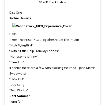
10 –CD Track Listing
Disc One
Richie Havens
Hello!
“From The Prison>Get Together>From The Prison”
“High Flying Bird”
“With A Little Help From My Friends”
“Handsome Johnny”
“Freedom”
It seems there are a few cars blocking the road – John Morris
Sweetwater
“Look Out”
“Day Song”
“Two Worlds”
Bert Sommer
“Jennifer”