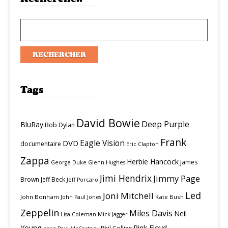
Tags
David Bowie
Deep Purple
BluRay
Bob Dylan
Frank
Eagle Vision
DVD
documentaire
Eric Clapton
Zappa
Herbie Hancock
James
George Duke
Glenn Hughes
Jimi Hendrix
Jimmy Page
Brown
Jeff Beck
Jeff Porcaro
Led
Joni Mitchell
John Bonham
Kate Bush
John Paul Jones
Zeppelin
Miles Davis
Neil
Lisa Coleman
Mick Jagger
Young
Pink Floyd