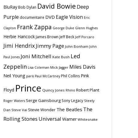
David Bowie
Deep
BluRay
Bob Dylan
Purple
Eagle Vision
DVD
documentaire
Eric
Frank Zappa
Clapton
George Duke
Glenn Hughes
Herbie Hancock
James Brown
Jeff Beck
Jeff Porcaro
Jimi Hendrix
Jimmy Page
John Bonham
John
Led
Joni Mitchell
Kate Bush
Paul Jones
Zeppelin
Miles Davis
Lisa Coleman
Mick Jagger
Neil Young
Pink
Phil Collins
paris
Paul McCartney
Prince
Floyd
Robert Plant
Quincy Jones
Rhino
Serge Gainsbourg
Sony Legacy
Steely
Roger Waters
The
The Beatles
Stevie Wonder
Dan
Steve Vai
Rolling Stones
Universal
Warner
Whitesnake