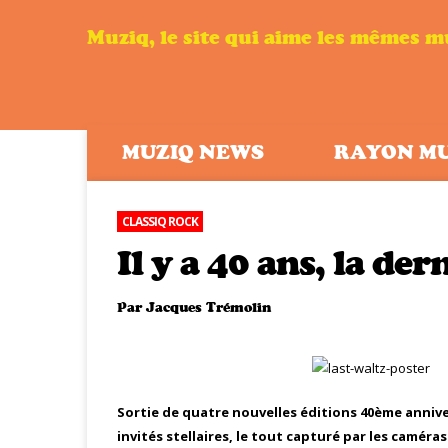
Muziq, le site qui aime les mêmes 
MUZIQ NEWS
RAYON M
CLASSIQ ROCK
Il y a 40 ans, la de
Par
Jacques Trémolin
Sortie de quatre nouvelles éditions 40ème annive
invités stellaires, le tout capturé par les caméra