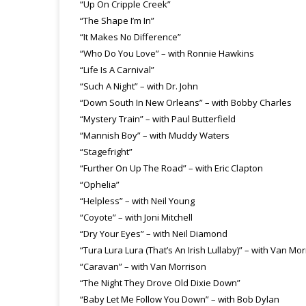
“Up On Cripple Creek”
“The Shape I’m In”
“It Makes No Difference”
“Who Do You Love” – with Ronnie Hawkins
“Life Is A Carnival”
“Such A Night” – with Dr. John
“Down South In New Orleans” – with Bobby Charles
“Mystery Train” – with Paul Butterfield
“Mannish Boy” – with Muddy Waters
“Stagefright”
“Further On Up The Road” – with Eric Clapton
“Ophelia”
“Helpless” – with Neil Young
“Coyote” – with Joni Mitchell
“Dry Your Eyes” – with Neil Diamond
“Tura Lura Lura (That’s An Irish Lullaby)” – with Van Mo
“Caravan” – with Van Morrison
“The Night They Drove Old Dixie Down”
“Baby Let Me Follow You Down” – with Bob Dylan