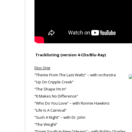
Tracklisting (version 4-CDs/Blu-Ray)
Disc One
“Theme From The Last Waltz” – with orchestra
“Up On Cripple Creek”
“The Shape I’m In”
“It Makes No Difference”
“Who Do You Love” – with Ronnie Hawkins
“Life Is A Carnival”
“Such A Night” – with Dr. John
“The Weight”
“Down South In New Orleans” – with Bobby Charles