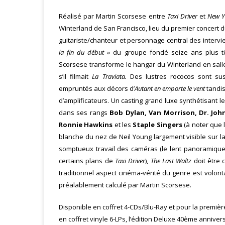
Réalisé par Martin Scorsese entre
Taxi Driver
et
New Y
Winterland de San Francisco, lieu du premier concert d
guitariste/chanteur et personnage central des inter
la fin du début »
du groupe fondé seize ans plus tôt
Scorsese transforme le hangar du Winterland en sall
s’il filmait
La Traviata.
Des lustres rococos sont sus
empruntés aux décors d’
Autant en emporte le vent
tandis
d’amplificateurs. Un casting grand luxe synthétisant 
dans ses rangs
Bob Dylan, Van Morrison, Dr. John
Ronnie Hawkins
et les
Staple Singers
(à noter que 
blanche du nez de Neil Young largement visible sur la
somptueux travail des caméras (le lent panoramique
certains plans de
Taxi Driver
),
The Last Waltz
doit être 
traditionnel aspect cinéma-vérité du genre est volon
préalablement calculé par Martin Scorsese.
Disponible en coffret 4-CDs/Blu-Ray et pour la premièr
en coffret vinyle 6-LPs, l’édition Deluxe 40ème anniver