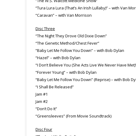
“The W.S. Walcott Medicine Show”
“Tura Lura Lura (That’s An Irish Lullaby)” – with Van Mo
“Caravan” – with Van Morrison
Disc Three
“The Night They Drove Old Dixie Down”
“The Genetic Method/Chest Fever”
“Baby Let Me Follow You Down” – with Bob Dylan
“Hazel” – with Bob Dylan
“I Don’t Believe You (She Acts Live We Never Have Met)
“Forever Young” – with Bob Dylan
“Baby Let Me Follow You Down” (Reprise) – with Bob Dy
“I Shall Be Released”
Jam #1
Jam #2
“Don’t Do It”
“Greensleeves” (From Movie Soundtrack)
Disc Four