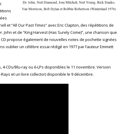
Dr. John, Neil Diamond, Joni Mitchell, Neil Young, Rick Danko,
c
Van Morrison, Bob Dylan et Robbie Robertson (Winterland 1976)
titions
iées
hell et “All Our Past Times” avec Eric Clapton, des répétitions de
r. John et de “King Harvest (Has Surely Come)”, une chanson que
ion CD propose également de nouvelles notes de pochette signées
ans oublier un célèbre essai rédigé en 1977 par l’auteur Emmett
, 4-CDs/Blu-ray ou 6-LPs disponibles le 11 novembre. Version
Rays et un livre collector) disponible le 9 décembre.