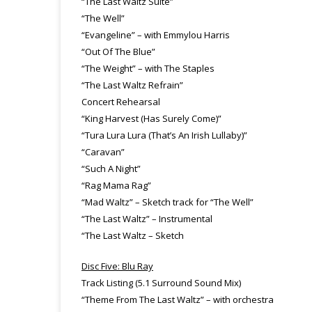
“The Last Waltz Suite”
“The Well”
“Evangeline” – with Emmylou Harris
“Out Of The Blue”
“The Weight” – with The Staples
“The Last Waltz Refrain”
Concert Rehearsal
“King Harvest (Has Surely Come)”
“Tura Lura Lura (That’s An Irish Lullaby)”
“Caravan”
“Such A Night”
“Rag Mama Rag”
“Mad Waltz” – Sketch track for “The Well”
“The Last Waltz” – Instrumental
“The Last Waltz – Sketch
Disc Five: Blu Ray
Track Listing (5.1 Surround Sound Mix)
“Theme From The Last Waltz” – with orchestra