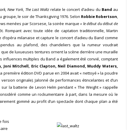
ork, New York
,
The Last Waltz
relate le concert d’adieu du
Band
au
u groupe, le soir de Thanksgiving 1976. Selon
Robbie Robertson
,
views menées par Scorsese, la soirée marque
« le début du début de
. Rompant avec toute idée de captation traditionnelle, Martin
e d’opéra milanaise et capture le concert d’adieu du Band comme
pendus au plafond, des chandeliers que la rumeur voudrait
 que de luxueuses tentures ornent la scène derrière une muraille
les influences multiples du Band a également été convié, comptant
, Joni Mitchell, Eric Clapton, Neil Diamond, Muddy Waters,
la première édition DVD parue en 2004 avait « nettoyé » la poudre
 version originale). Jalonné de performances étincelantes et d’un
 sur la batterie de Levon Helm pendant « The Weight » rappelle
considéré comme un rockumentaire à part, dans la mesure où le
tairement gommé au profit d’un spectacle dont chaque plan a été
e fois
saire