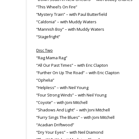
“This Wheel’s On Fire”
“Mystery Train” – with Paul Butterfield
“Caldonia” – with Muddy Waters
“Mannish Boy” – with Muddy Waters
“Stagefright”
Disc Two
“Rag Mama Rag”
“All Our Past Times” – with Eric Clapton
“Further On Up The Road” – with Eric Clapton
“Ophelia”
“Helpless” – with Neil Young
“Four Strong Winds” – with Neil Young
“Coyote” – with Joni Mitchell
“Shadows And Light” – with Joni Mitchell
“Furry Sings The Blues” – with Joni Mitchell
“Acadian Driftwood”
“Dry Your Eyes” – with Neil Diamond