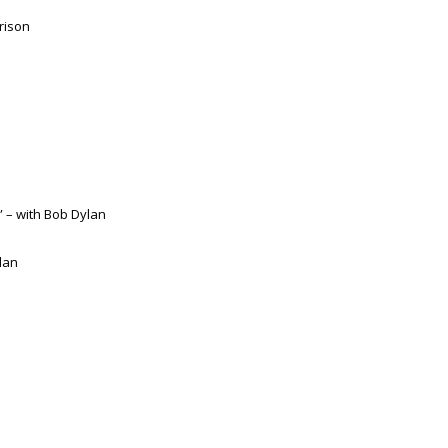
rrison
” – with Bob Dylan
lan