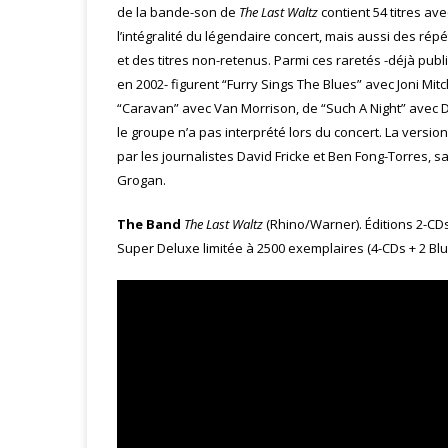
de la bande-son de
The Last Waltz
contient 54 titres ave
l’intégralité du légendaire concert, mais aussi des répé
et des titres non-retenus. Parmi ces raretés -déjà publ
en 2002- figurent “Furry Sings The Blues” avec Joni Mitc
“Caravan” avec Van Morrison, de “Such A Night” avec D
le groupe n’a pas interprété lors du concert. La vers
par les journalistes David Fricke et Ben Fong-Torres, s
Grogan.
The Band
The Last Waltz
(Rhino/Warner). Éditions 2-CDs
Super Deluxe limitée à 2500 exemplaires (4-CDs + 2 Blu-