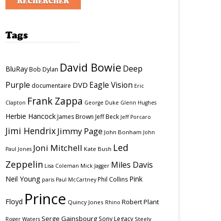
Tags
David Bowie
Deep
BluRay
Bob Dylan
Purple
Eagle Vision
DVD
documentaire
Eric
Frank Zappa
Clapton
George Duke
Glenn Hughes
Herbie Hancock
James Brown
Jeff Beck
Jeff Porcaro
Jimi Hendrix
Jimmy Page
John Bonham
John
Led
Joni Mitchell
Kate Bush
Paul Jones
Zeppelin
Miles Davis
Lisa Coleman
Mick Jagger
Neil Young
Pink
Phil Collins
paris
Paul McCartney
Prince
Floyd
Robert Plant
Quincy Jones
Rhino
Serge Gainsbourg
Sony Legacy
Steely
Roger Waters