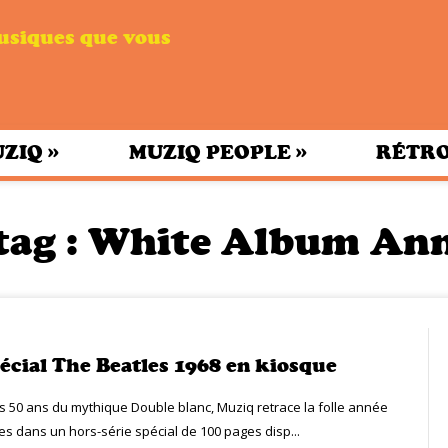
musiques que vous
»
»
UZIQ
MUZIQ PEOPLE
RÉTRO
tag :
White Album Ann
écial The Beatles 1968 en kiosque
es 50 ans du mythique Double blanc, Muziq retrace la folle année
es dans un hors-série spécial de 100 pages disp...