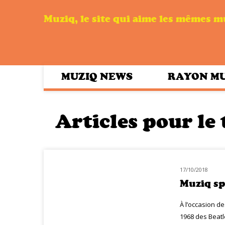
Muziq, le site qui aime les mêmes 
MUZIQ NEWS
RAYON M
Articles pour le 
17/10/2018
MUZIQ NEWS
Muziq sp
À l’occasion d
1968 des Beatl