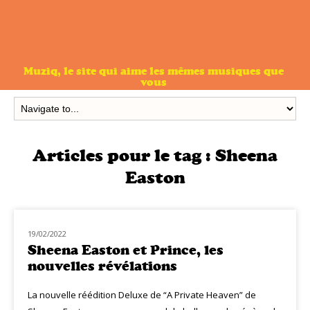
Muziq, le site qui aime les mêmes musiques que
vous
Articles pour le tag :
Sheena
Easton
19/02/2022
CLASSIQ POP
Sheena Easton et Prince, les
nouvelles révélations
La nouvelle réédition Deluxe de “A Private Heaven” de