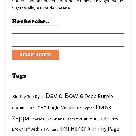
Sheena Easton nous en apprend de belles sur la génèse de
Sugar Walls, le tube de Sheena ...
Recherche..
Tags
David Bowie
Deep Purple
BluRay
Bob Dylan
Frank
Eagle Vision
DVD
documentaire
Eric Clapton
Zappa
Herbie Hancock
James
George Duke
Glenn Hughes
Jimi Hendrix
Jimmy Page
Brown
Jeff Beck
Jeff Porcaro