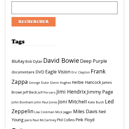
Tags
David Bowie
Deep Purple
BluRay
Bob Dylan
Frank
Eagle Vision
DVD
documentaire
Eric Clapton
Zappa
Herbie Hancock
James
George Duke
Glenn Hughes
Jimi Hendrix
Jimmy Page
Brown
Jeff Beck
Jeff Porcaro
Led
Joni Mitchell
John Bonham
Kate Bush
John Paul Jones
Zeppelin
Miles Davis
Neil
Lisa Coleman
Mick Jagger
Young
Pink Floyd
Phil Collins
paris
Paul McCartney