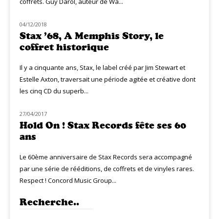
coffrets. Guy Darol, auteur de Wa...
04/12/2018
CLASSIQ SOUL-FUNK
Stax ’68, A Memphis Story, le
coffret historique
Il y a cinquante ans, Stax, le label créé par Jim Stewart et
Estelle Axton, traversait une période agitée et créative dont
les cinq CD du superb...
27/04/2017
CLASSIQ SOUL-FUNK
Hold On ! Stax Records fête ses 60
ans
Le 60ème anniversaire de Stax Records sera accompagné
par une série de rééditions, de coffrets et de vinyles rares.
Respect ! Concord Music Group...
Recherche..