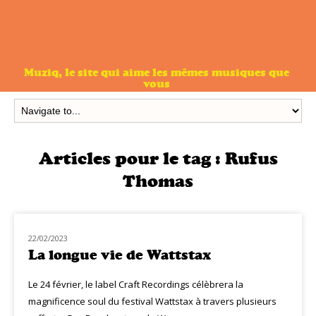
Muziq, le site qui aime les mêmes musiques que
vous
Articles pour le tag :
Rufus
Thomas
22/02/2023
NOUVEAUTÉS
La longue vie de Wattstax
Le 24 février, le label Craft Recordings célèbrera la
magnificence soul du festival Wattstax à travers plusieurs