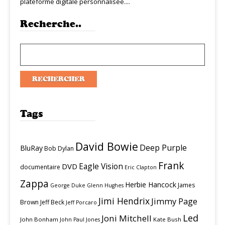
plateforme digitale personnalisée....
Recherche..
Tags
David Bowie
Deep Purple
BluRay
Bob Dylan
Frank
Eagle Vision
DVD
documentaire
Eric Clapton
Zappa
Herbie Hancock
James
George Duke
Glenn Hughes
Jimi Hendrix
Jimmy Page
Brown
Jeff Beck
Jeff Porcaro
Led
Joni Mitchell
John Bonham
Kate Bush
John Paul Jones