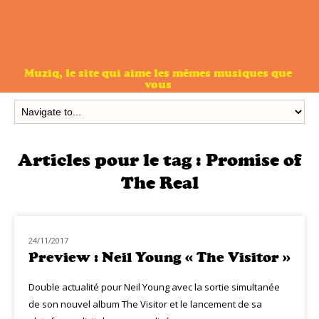
Muziq, le site qui aime les mêmes musiques que
vous
Articles pour le tag :
Promise of
The Real
24/11/2017
NOUVEAUTÉS
Preview : Neil Young « The Visitor »
Double actualité pour Neil Young avec la sortie simultanée
de son nouvel album The Visitor et le lancement de sa