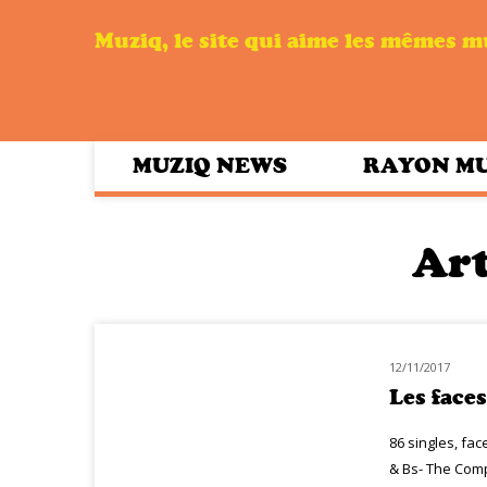
Muziq, le site qui aime les mêmes 
MUZIQ NEWS
RAYON M
Art
12/11/2017
NOUVEAUTÉS
Les face
86 singles, fa
& Bs- The Comple