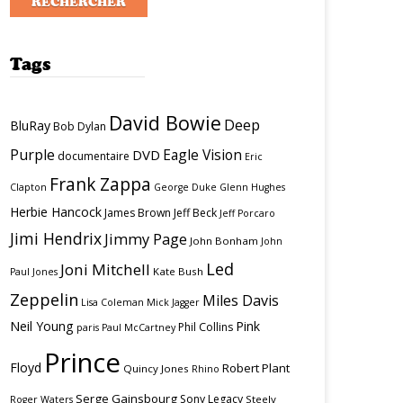
Tags
David Bowie
Deep
BluRay
Bob Dylan
Purple
Eagle Vision
DVD
documentaire
Eric
Frank Zappa
Clapton
George Duke
Glenn Hughes
Herbie Hancock
James Brown
Jeff Beck
Jeff Porcaro
Jimi Hendrix
Jimmy Page
John Bonham
John
Led
Joni Mitchell
Kate Bush
Paul Jones
Zeppelin
Miles Davis
Lisa Coleman
Mick Jagger
Neil Young
Pink
Phil Collins
paris
Paul McCartney
Prince
Floyd
Robert Plant
Quincy Jones
Rhino
Serge Gainsbourg
Sony Legacy
Steely
Roger Waters