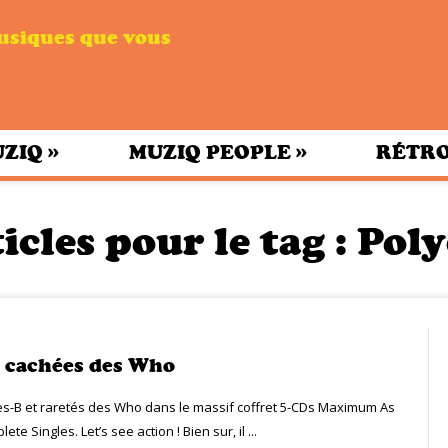
musiques que vous
»
»
UZIQ
MUZIQ PEOPLE
RÉTRO
icles pour le tag :
Pol
s cachées des Who
ces-B et raretés des Who dans le massif coffret 5-CDs Maximum As
te Singles. Let’s see action ! Bien sur, il ...