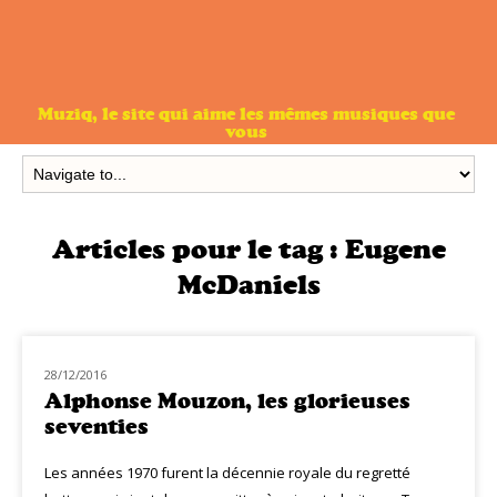
Muziq, le site qui aime les mêmes musiques que
vous
Articles pour le tag :
Eugene
McDaniels
28/12/2016
NOUVEAUTÉS
Alphonse Mouzon, les glorieuses
seventies
Les années 1970 furent la décennie royale du regretté