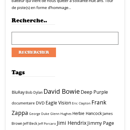
batteur qui vient de nous quitter à soixante-huit ans. Tour
de piste(s) en forme d’hommage...
Recherche..
Tags
David Bowie
Deep Purple
BluRay
Bob Dylan
Frank
Eagle Vision
DVD
documentaire
Eric Clapton
Zappa
Herbie Hancock
James
George Duke
Glenn Hughes
Jimi Hendrix
Jimmy Page
Brown
Jeff Beck
Jeff Porcaro