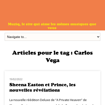
Muziq, le site qui aime les mêmes musiques que
vous
Articles pour le tag :
Carlos
Vega
19/02/2022
CLASSIQ POP
Sheena Easton et Prince, les
nouvelles révélations
La nouvelle réédition Deluxe de “A Private Heaven” de