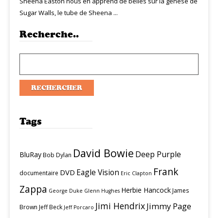
Sheena Easton nous en apprend de belles sur la génèse de
Sugar Walls, le tube de Sheena ...
Recherche..
Tags
David Bowie
Deep Purple
BluRay
Bob Dylan
Frank
Eagle Vision
DVD
documentaire
Eric Clapton
Zappa
Herbie Hancock
James
George Duke
Glenn Hughes
Jimi Hendrix
Jimmy Page
Brown
Jeff Beck
Jeff Porcaro