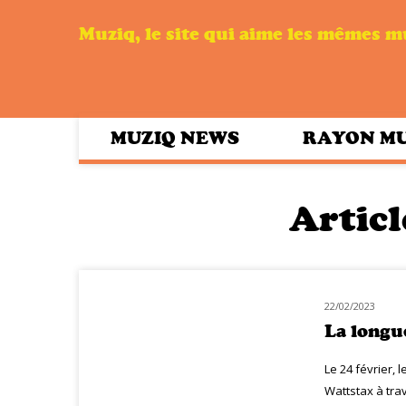
Muziq, le site qui aime les mêmes 
MUZIQ NEWS
RAYON M
Articl
22/02/2023
NOUVEAUTÉS
La longu
Le 24 février, 
Wattstax à trav