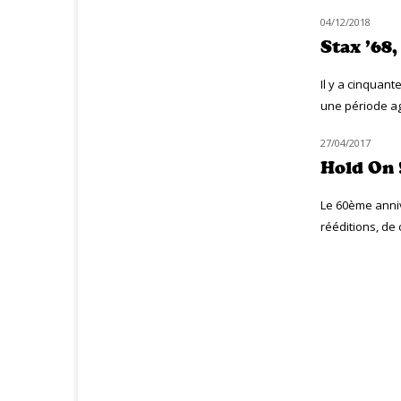
04/12/2018
CLASSIQ SOUL-FUNK
Stax ’68
Il y a cinquant
une période agi
27/04/2017
CLASSIQ SOUL-FUNK
Hold On 
Le 60ème anni
rééditions, de 