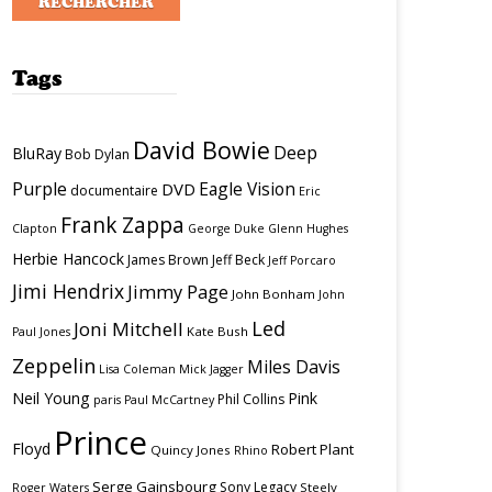
Tags
David Bowie
Deep
BluRay
Bob Dylan
Purple
Eagle Vision
DVD
documentaire
Eric
Frank Zappa
Clapton
George Duke
Glenn Hughes
Herbie Hancock
James Brown
Jeff Beck
Jeff Porcaro
Jimi Hendrix
Jimmy Page
John Bonham
John
Led
Joni Mitchell
Kate Bush
Paul Jones
Zeppelin
Miles Davis
Lisa Coleman
Mick Jagger
Neil Young
Pink
Phil Collins
paris
Paul McCartney
Prince
Floyd
Robert Plant
Quincy Jones
Rhino
Serge Gainsbourg
Sony Legacy
Steely
Roger Waters