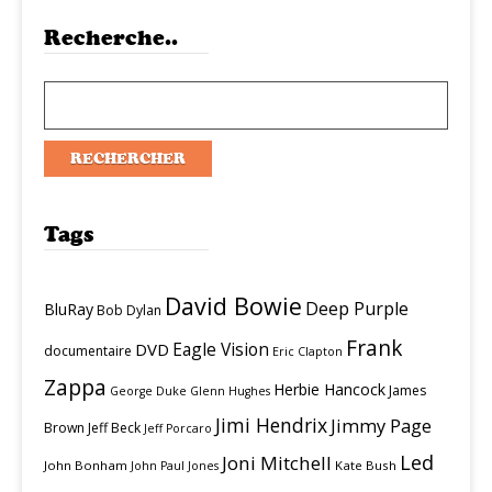
Recherche..
Tags
David Bowie
Deep Purple
BluRay
Bob Dylan
Frank
Eagle Vision
DVD
documentaire
Eric Clapton
Zappa
Herbie Hancock
James
George Duke
Glenn Hughes
Jimi Hendrix
Jimmy Page
Brown
Jeff Beck
Jeff Porcaro
Led
Joni Mitchell
John Bonham
Kate Bush
John Paul Jones