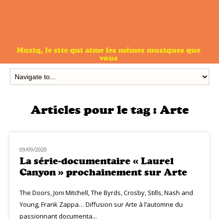
Muziq, le site qui aime les mêmes musiques que
vous
Articles pour le tag :
Arte
09/09/2020
MUZIQ NEWS
La série-documentaire « Laurel
Canyon » prochainement sur Arte
The Doors, Joni Mitchell, The Byrds, Crosby, Stills, Nash and
Young, Frank Zappa… Diffusion sur Arte à l’automne du
passionnant documenta...