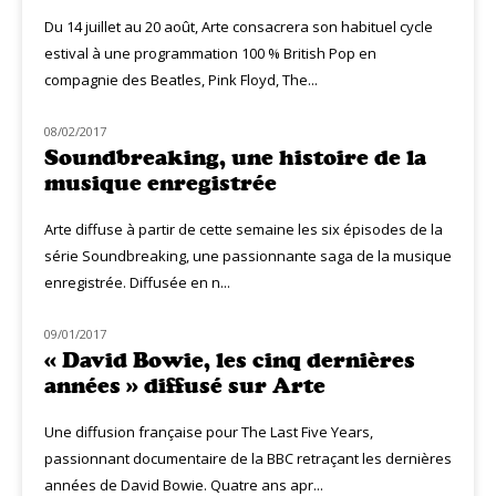
Du 14 juillet au 20 août, Arte consacrera son habituel cycle
estival à une programmation 100 % British Pop en
compagnie des Beatles, Pink Floyd, The...
08/02/2017
MUZIQ NEWS
Soundbreaking, une histoire de la
musique enregistrée
Arte diffuse à partir de cette semaine les six épisodes de la
série Soundbreaking, une passionnante saga de la musique
enregistrée. Diffusée en n...
09/01/2017
NOUVEAUTÉS
« David Bowie, les cinq dernières
années » diffusé sur Arte
Une diffusion française pour The Last Five Years,
passionnant documentaire de la BBC retraçant les dernières
années de David Bowie. Quatre ans apr...