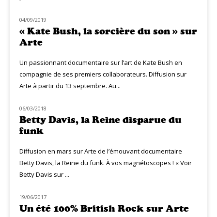
04/09/2019
MUZIQ NEWS
« Kate Bush, la sorcière du son » sur
Arte
Un passionnant documentaire sur l’art de Kate Bush en
compagnie de ses premiers collaborateurs. Diffusion sur
Arte à partir du 13 septembre. Au...
06/03/2018
MUZIQ NEWS
Betty Davis, la Reine disparue du
funk
Diffusion en mars sur Arte de l’émouvant documentaire
Betty Davis, la Reine du funk. À vos magnétoscopes ! « Voir
Betty Davis sur ...
19/06/2017
MUZIQ NEWS
Un été 100% British Rock sur Arte