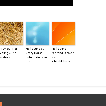
Preview : Neil
Neil Young et
Neil Young
Young « The
Crazy Horse
reprend la route
Visitor »
entrent dans un
avec
bar…
« Hitchhiker »