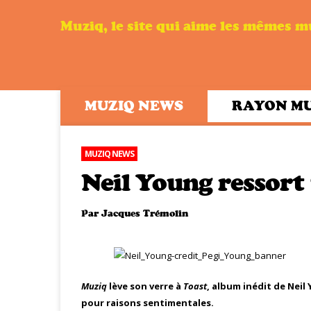
Muziq, le site qui aime les mêmes 
MUZIQ NEWS
RAYON M
MUZIQ NEWS
Neil Young ressort 
Par
Jacques Trémolin
Muziq
lève son verre à
Toast
, album inédit de Neil
pour raisons sentimentales.