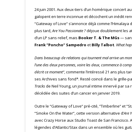
24 juin 2001. Aux deux-tiers d’un homérique concert a
galopent en terre inconnue et décochent un inédit renve
“Gateway of Love“ s’annonce déjà comme l’Himalaya du
plus tard,
Are You Passionate ?
déjoue doublement les att
d’un LP sans relief, mais
Booker T. & The MGs
— sans
Frank “Poncho“ Sampedro
et
Billy Talbot
.
What happ
Dans beaucoup de relations qui tournent mal arrive un mome
l’une des deux personnes, voire les deux, commence à compr
décrit ce moment“
,
commente
l’intéressé 21 ans plus t
ses Archives sans fond*
.
Resté coincé dans le grille-p
Tracks
de Neil Young, un journal intime innervé par sa
décédée des suites d’un cancer en janvier 2019.
Outre le “Gateway of Love“ pré-cité, “Timberline“ et “St
“Smoke On the Water“, cette version alternative d’
Are 
avec Crazy Horse aux Studio Toast de San Francisco. 
légendes d’Atlantic/Stax dans un ensemble où les guit