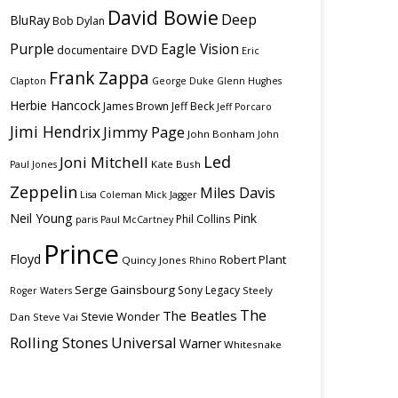
David Bowie
Deep
BluRay
Bob Dylan
Purple
Eagle Vision
DVD
documentaire
Eric
Frank Zappa
Clapton
George Duke
Glenn Hughes
Herbie Hancock
James Brown
Jeff Beck
Jeff Porcaro
Jimi Hendrix
Jimmy Page
John Bonham
John
Led
Joni Mitchell
Kate Bush
Paul Jones
Zeppelin
Miles Davis
Lisa Coleman
Mick Jagger
Neil Young
Pink
Phil Collins
paris
Paul McCartney
Prince
Floyd
Robert Plant
Quincy Jones
Rhino
Serge Gainsbourg
Sony Legacy
Steely
Roger Waters
The
The Beatles
Stevie Wonder
Dan
Steve Vai
Rolling Stones
Universal
Warner
Whitesnake