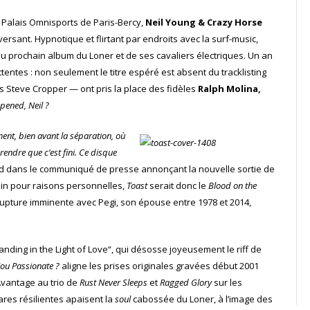
u Palais Omnisports de Paris-Bercy,
Neil Young & Crazy Horse
rsant. Hypnotique et flirtant par endroits avec la surf-music,
 prochain album du Loner et de ses cavaliers électriques. Un an
entes : non seulement le titre espéré est absent du tracklisting
 Steve Cropper
—
ont pris la place des fidèles
Ralph Molina,
ened, Neil ?
nt, bien avant la séparation, où
endre que c’est fini. Ce disque
ard dans le communiqué de presse annonçant la nouvelle sortie de
ain pour raisons personnelles,
Toast
serait donc le
Blood on the
 rupture imminente avec Pegi, son épouse entre 1978 et 2014,
anding in the Light of Love“, qui désosse joyeusement le riff de
You Passionate ?
aligne les prises originales gravées début 2001
Avantage au trio de
Rust Never Sleeps
et
Ragged Glory
sur les
ares résilientes apaisent la
soul
cabossée du Loner, à l’image des