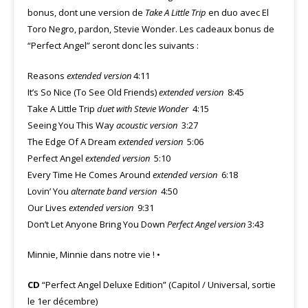
bonus, dont une version de
Take A Little Trip
en duo avec El
Toro Negro, pardon, Stevie Wonder. Les cadeaux bonus de
“Perfect Angel” seront donc les suivants :
Reasons
extended version
4:11
It’s So Nice (To See Old Friends)
extended version
8:45
Take A Little Trip
duet with Stevie Wonder
4:15
Seeing You This Way
acoustic version
3:27
The Edge Of A Dream
extended version
5:06
Perfect Angel
extended version
5:10
Every Time He Comes Around
extended version
6:18
Lovin’ You
alternate band version
4:50
Our Lives
extended version
9:31
Don’t Let Anyone Bring You Down
Perfect Angel version
3:43
Minnie, Minnie dans notre vie ! •
CD
“Perfect Angel Deluxe Edition” (Capitol / Universal, sortie
le 1er décembre)