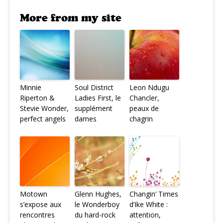
More from my site
Minnie
Soul District
Leon Ndugu
Riperton &
Ladies First, le
Chancler,
Stevie Wonder,
supplément
peaux de
perfect angels
dames
chagrin
Motown
Glenn Hughes,
Changin’ Times
s’expose aux
le Wonderboy
d’Ike White :
rencontres
du hard-rock
attention,