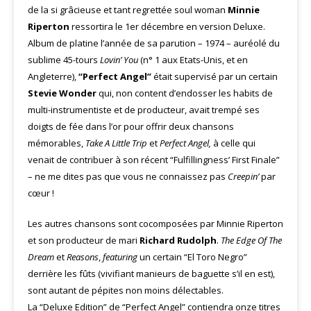
de la si grâcieuse et tant regrettée soul woman
Minnie
Riperton
ressortira le 1er décembre en version Deluxe.
Album de platine l’année de sa parution – 1974 – auréolé du
sublime 45-tours
Lovin’ You
(n° 1 aux Etats-Unis, et en
Angleterre),
“Perfect Angel”
était supervisé par un certain
Stevie Wonder
qui, non content d’endosser les habits de
multi-instrumentiste et de producteur, avait trempé ses
doigts de fée dans l’or pour offrir deux chansons
mémorables,
Take A Little Trip
et
Perfect Angel,
à celle qui
venait de contribuer à son récent “Fulfillingness’ First Finale”
– ne me dites pas que vous ne connaissez pas
Creepin’
par
cœur !
Les autres chansons sont cocomposées par Minnie Riperton
et son producteur de mari
Richard Rudolph
.
The Edge Of The
Dream
et
Reasons
,
featuring
un certain “El Toro Negro”
derrière les fûts (vivifiant manieurs de baguette s’il en est),
sont autant de pépites non moins délectables.
La “Deluxe Edition” de “Perfect Angel” contiendra onze titres