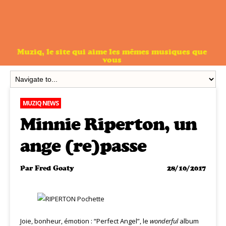
Muziq, le site qui aime les mêmes musiques que
vous
MUZIQ NEWS
Minnie Riperton, un
ange (re)passe
Par
Fred Goaty
28/10/2017
Joie, bonheur, émotion : “Perfect Angel”, le
wonderful
album