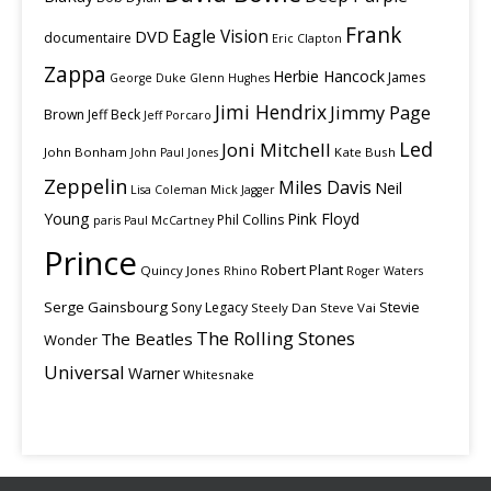
Frank
Eagle Vision
DVD
documentaire
Eric Clapton
Zappa
Herbie Hancock
James
George Duke
Glenn Hughes
Jimi Hendrix
Jimmy Page
Brown
Jeff Beck
Jeff Porcaro
Led
Joni Mitchell
John Bonham
Kate Bush
John Paul Jones
Zeppelin
Miles Davis
Neil
Lisa Coleman
Mick Jagger
Young
Pink Floyd
Phil Collins
paris
Paul McCartney
Prince
Robert Plant
Quincy Jones
Rhino
Roger Waters
Serge Gainsbourg
Stevie
Sony Legacy
Steely Dan
Steve Vai
The Rolling Stones
The Beatles
Wonder
Universal
Warner
Whitesnake