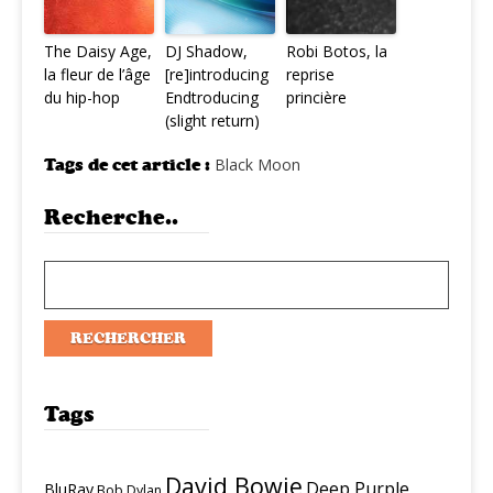
The Daisy Age,
DJ Shadow,
Robi Botos, la
la fleur de l’âge
[re]introducing
reprise
du hip-hop
Endtroducing
princière
(slight return)
Tags de cet article :
Black Moon
Recherche..
Tags
David Bowie
Deep Purple
BluRay
Bob Dylan