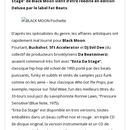
Stage” de Black Moon vient d’être réédité en édition
Deluxe par le label Fat Beats.
D’après les spécialistes du genre, les affaires artistiques ont
rapidement mal tourné pour
Black Moon
.
Pourtant,
Buckshot
,
5ft Accelerator
et
DJ Evil Dee
(du
collectif de producteurs brooklyniens
Da Beatminerz
)
avaient commencé très fort avec
“Enta Da Stage”
,
classique hip-hop
old school
de 1993 porté par des beats
puissants, funky et subtils et striés de samples jazz-funk
comme on les aime – leur classique
Who Got The Props,
par
exemple, repose sur
Tidal Wave
, l’un des meilleurs titres du
33-tours soul-jazz du saxophoniste Ronnie Laws, “Pressure
Sensitive”(Blue Note, 1975).
“Enta Da Stage” est disponible en trois versions, toutes
emballées dans un beau coffret noir et rouge : en triple CD
(le disque original, la version instrumentale et un CD de