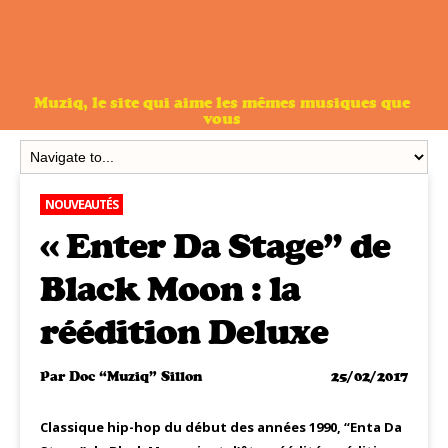
Muziq, le site qui aime les mêmes musiques que
vous
NOUVEAUTÉS
« Enter Da Stage” de
Black Moon : la
réédition Deluxe
Par
Doc “Muziq” Sillon
25/02/2017
Classique hip-hop du début des années 1990, “Enta Da