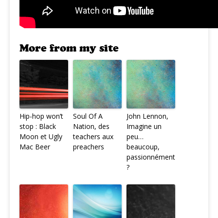
More from my site
Hip-hop won’t
Soul Of A
John Lennon,
stop : Black
Nation, des
Imagine un
Moon et Ugly
teachers aux
peu…
Mac Beer
preachers
beaucoup,
passionnément
?