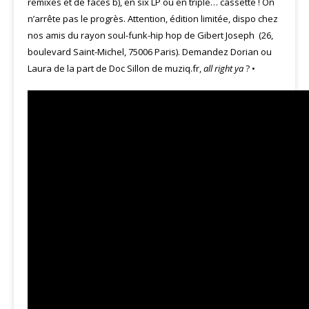
remixes et de faces b), en six LP ou en triple… cassette ! On
n’arrête pas le progrès. Attention, édition limitée, dispo chez
nos amis du rayon soul-funk-hip hop de Gibert Joseph (26,
boulevard Saint-Michel, 75006 Paris). Demandez Dorian ou
Laura de la part de Doc Sillon de muziq.fr,
all right ya
? •