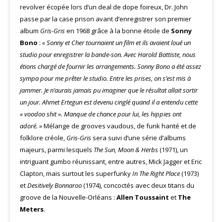
revolver écopée lors d’un deal de dope foireux, Dr. John
passe par la case prison avant d’enregistrer son premier
album
Gris-Gris
en 1968 grâce à la bonne étoile de
Sonny
Bono
:
« Sonny et Cher tournaient un film et ils avaient loué un
studio pour enregistrer la bande-son. Avec Harold Battiste, nous
étions chargé de fournir les arrangements. Sonny Bono a été assez
sympa pour me prêter le studio. Entre les prises, on s’est mis à
jammer. Je n’aurais jamais pu imaginer que le résultat allait sortir
un jour. Ahmet Ertegun est devenu cinglé quand il a entendu cette
« voodoo shit ». Manque de chance pour lui, les hippies ont
adoré. »
Mélange de grooves vaudous, de funk hanté et de
folklore créole,
Gris-Gris
sera suivi d’une série d’albums
majeurs, parmi lesquels
The Sun, Moon & Herbs
(1971), un
intriguant gumbo réunissant, entre autres, Mick Jagger et Eric
Clapton, mais surtout les superfunky
In The Right Place
(1973)
et
Desitively Bonnaroo
(1974), concoctés avec deux titans du
groove de la Nouvelle-Orléans :
Allen Toussaint
et
The
Meters
.