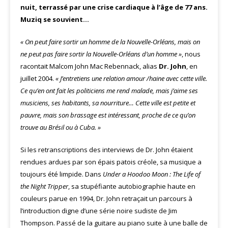
nuit, terrassé par une crise cardiaque à l’âge de 77 ans.
Muziq se souvient…
« On peut faire sortir un homme de la Nouvelle-Orléans, mais on
ne peut pas faire sortir la Nouvelle-Orléans d’un homme »
, nous
racontait Malcom John Mac Rebennack, alias
Dr. John
, en
juillet 2004.
« J’entretiens une relation amour /haine avec cette ville.
Ce qu’en ont fait les politiciens me rend malade, mais j’aime ses
musiciens, ses habitants, sa nourriture… Cette ville est petite et
pauvre, mais son brassage est intéressant, proche de ce qu’on
trouve au Brésil ou à Cuba. »
Si les retranscriptions des interviews de Dr. John étaient
rendues ardues par son épais patois créole, sa musique a
toujours été limpide. Dans
Under a Hoodoo Moon : The Life of
the Night Tripper
, sa stupéfiante autobiographie haute en
couleurs parue en 1994, Dr. John retraçait un parcours à
l’introduction digne d’une série noire sudiste de Jim
Thompson. Passé de la guitare au piano suite à une balle de