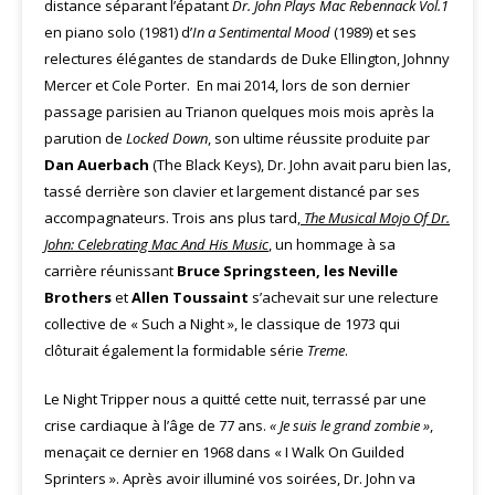
distance séparant l’épatant
Dr. John Plays Mac Rebennack Vol.1
en piano solo (1981) d’
In a Sentimental Mood
(1989) et ses
relectures élégantes de standards de Duke Ellington, Johnny
Mercer et Cole Porter. En mai 2014, lors de son dernier
passage parisien au Trianon quelques mois mois après la
parution de
Locked Down
, son ultime réussite produite par
Dan Auerbach
(The Black Keys), Dr. John avait paru bien las,
tassé derrière son clavier et largement distancé par ses
accompagnateurs. Trois ans plus tard,
The Musical Mojo Of Dr.
John: Celebrating Mac And His Music
, un hommage à sa
carrière réunissant
Bruce Springsteen, les Neville
Brothers
et
Allen Toussaint
s’achevait sur une relecture
collective de « Such a Night », le classique de 1973 qui
clôturait également la formidable série
Treme
.
Le Night Tripper nous a quitté cette nuit, terrassé par une
crise cardiaque à l’âge de 77 ans.
« Je suis le grand zombie »
,
menaçait ce dernier en 1968 dans « I Walk On Guilded
Sprinters ». Après avoir illuminé vos soirées, Dr. John va