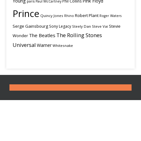
Young
Pink Floyd
Phil Collins
paris
Paul McCartney
Prince
Robert Plant
Quincy Jones
Rhino
Roger Waters
Serge Gainsbourg
Stevie
Sony Legacy
Steely Dan
Steve Vai
The Rolling Stones
The Beatles
Wonder
Universal
Warner
Whitesnake