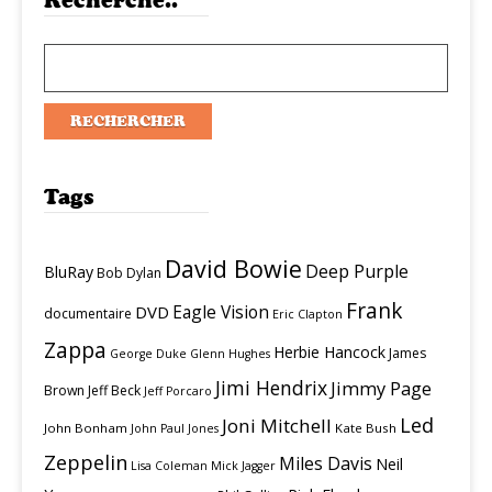
Recherche..
Tags
David Bowie
Deep Purple
BluRay
Bob Dylan
Frank
Eagle Vision
DVD
documentaire
Eric Clapton
Zappa
Herbie Hancock
James
George Duke
Glenn Hughes
Jimi Hendrix
Jimmy Page
Brown
Jeff Beck
Jeff Porcaro
Led
Joni Mitchell
John Bonham
Kate Bush
John Paul Jones
Zeppelin
Miles Davis
Neil
Lisa Coleman
Mick Jagger