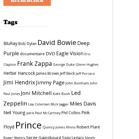
Tags
David Bowie
Deep
BluRay
Bob Dylan
Purple
Eagle Vision
DVD
documentaire
Eric
Frank Zappa
Clapton
George Duke
Glenn Hughes
Herbie Hancock
James Brown
Jeff Beck
Jeff Porcaro
Jimi Hendrix
Jimmy Page
John Bonham
John
Led
Joni Mitchell
Kate Bush
Paul Jones
Zeppelin
Miles Davis
Lisa Coleman
Mick Jagger
Neil Young
Pink
Phil Collins
paris
Paul McCartney
Prince
Floyd
Robert Plant
Quincy Jones
Rhino
Serge Gainsbourg
Sony Legacy
Steely
Roger Waters