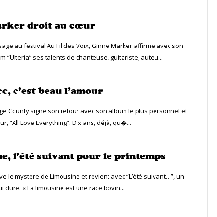
rker droit au cœur
age au festival Au Fil des Voix, Ginne Marker affirme avec son
 “Ulteria” ses talents de chanteuse, guitariste, auteu...
cc, c’est beau l’amour
nge County signe son retour avec son album le plus personnel et
r, “All Love Everything”. Dix ans, déjà, qu�...
e, l’été suivant pour le printemps
ive le mystère de Limousine et revient avec “L’été suivant…”, un
 dure. « La limousine est une race bovin...