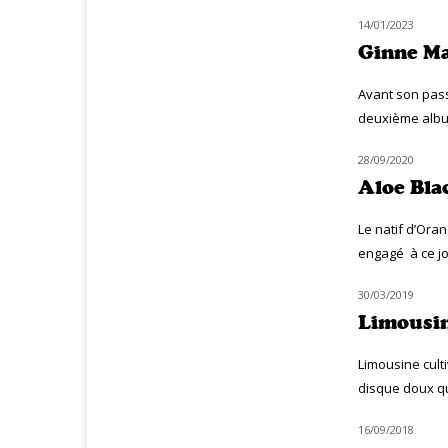
14/01/2023
NOUVEAUTÉS
Ginne Ma
Avant son pass
deuxième album
28/09/2020
NOUVEAUTÉS
Aloe Bla
Le natif d’Ora
engagé à ce jou
30/03/2019
MUZIQ NEWS
Limousin
Limousine cult
disque doux qui
16/09/2018
MUZIQ NEWS