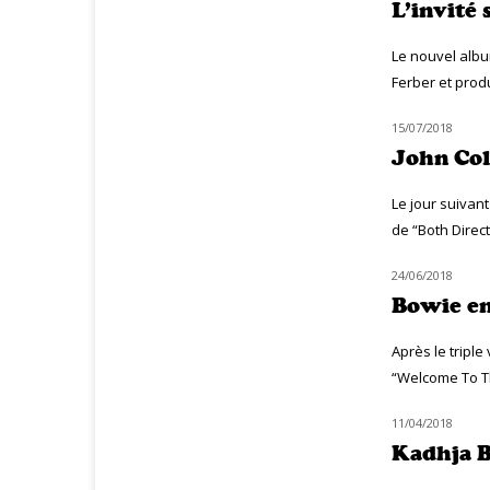
L’invité
Le nouvel albu
Ferber et produ
15/07/2018
JAZZ
John Col
Le jour suivan
de “Both Direct
24/06/2018
CLASSIQ ROCK
Bowie en
Après le triple
“Welcome To The
11/04/2018
MUZIQ NEWS
Kadhja B