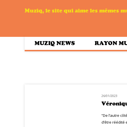
Muziq, le site qui aime les mêmes 
MUZIQ NEWS
RAYON M
26/01/2023
NOUVEAUTÉS
Véroniqu
“De l’autre cô
d’être réédité 