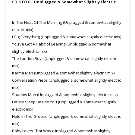
CD 3 TOY – Unplugged & Somewhat Slightly Electric
In The Heat Of The Morning (Unplugged & somewhat slightly
electric mix)
I Dig Everything (Unplugged & somewhat slightly electric mix)
You’ve Got A Habit of Leaving (Unplugged & somewhat
slightly electric mix)
The London Boys (Unplugged & somewhat slightly electric
mix)
Karma Man (Unplugged & somewhat slightly electric mix)
Conversation Piece (Unplugged & somewhat slightly electric
mix)
Shadow Man (Unplugged & somewhat slightly electric mix)
Let Me Sleep Beside You (Unplugged & somewhat slightly
electric mix)
Hole In The Ground (Unplugged & somewhat slightly electric
mix)
Baby Loves That Way (Unplugged & somewhat slightly