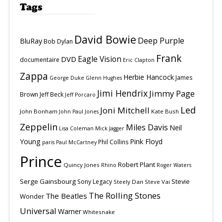
Tags
David Bowie
Deep Purple
BluRay
Bob Dylan
Frank
Eagle Vision
DVD
documentaire
Eric Clapton
Zappa
Herbie Hancock
James
George Duke
Glenn Hughes
Jimi Hendrix
Jimmy Page
Brown
Jeff Beck
Jeff Porcaro
Led
Joni Mitchell
John Bonham
Kate Bush
John Paul Jones
Zeppelin
Miles Davis
Neil
Lisa Coleman
Mick Jagger
Young
Pink Floyd
Phil Collins
paris
Paul McCartney
Prince
Robert Plant
Quincy Jones
Rhino
Roger Waters
Serge Gainsbourg
Stevie
Sony Legacy
Steely Dan
Steve Vai
The Rolling Stones
The Beatles
Wonder
Universal
Warner
Whitesnake