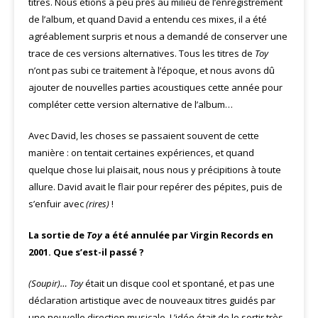
titres. Nous étions à peu près au milieu de l’enregistrement
de l’album, et quand David a entendu ces mixes, il a été
agréablement surpris et nous a demandé de conserver une
trace de ces versions alternatives. Tous les titres de
Toy
n’ont pas subi ce traitement à l’époque, et nous avons dû
ajouter de nouvelles parties acoustiques cette année pour
compléter cette version alternative de l’album…
Avec David, les choses se passaient souvent de cette
manière : on tentait certaines expériences, et quand
quelque chose lui plaisait, nous nous y précipitions à toute
allure. David avait le flair pour repérer des pépites, puis de
s’enfuir avec
(rires)
!
La sortie de
Toy
a été annulée par Virgin Records en
2001. Que s’est-il passé ?
(Soupir)…
Toy
était un disque cool et spontané, et pas une
déclaration artistique avec de nouveaux titres guidés par
une nouvelle direction musicale. L’idée était de le sortir très