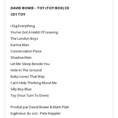
DAVID BOWIE – TOY (TOY:BOX) CD
CD1 TOY
I Dig Everything
You’ve Got A Habit Of Leaving
The London Boys
Karma Man
Conversation Piece
Shadow Man
Let Me Sleep Beside You
Hole In The Ground
Baby Loves That Way
Can’t Help Thinking About Me
Silly Boy Blue
Toy (Your Turn To Drive)
Produit par David Bowie & Mark Plati
Ingénieur du son : Pete Keppler