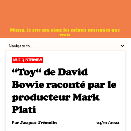
Muziq, le site qui aime les mêmes musiques que
vous
MUZIQ INTERVIEW
“Toy“ de David
Bowie raconté par le
producteur Mark
Plati
Par
Jacques Trémolin
04/01/2022