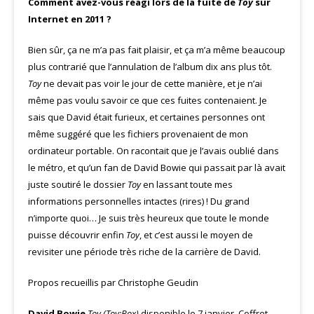
Comment avez-vous réagi lors de la fuite de
Toy
sur
Internet en 2011 ?
Bien sûr, ça ne m’a pas fait plaisir, et ça m’a même beaucoup
plus contrarié que l’annulation de l’album dix ans plus tôt.
Toy
ne devait pas voir le jour de cette manière, et je n’ai
même pas voulu savoir ce que ces fuites contenaient. Je
sais que David était furieux, et certaines personnes ont
même suggéré que les fichiers provenaient de mon
ordinateur portable. On racontait que je l’avais oublié dans
le métro, et qu’un fan de David Bowie qui passait par là avait
juste soutiré le dossier
Toy
en lassant toute mes
informations personnelles intactes (rires) ! Du grand
n’importe quoi… Je suis très heureux que toute le monde
puisse découvrir enfin
Toy
, et c’est aussi le moyen de
revisiter une période très riche de la carrière de David.
Propos recueillis par Christophe Geudin
David Bowie
Toy (Toy:Box)
disponible le 7 janvier. Coffret