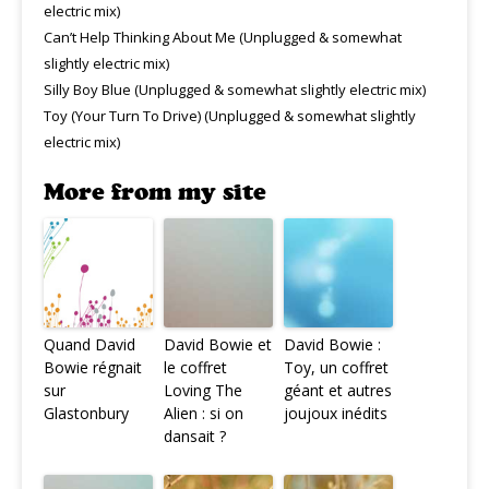
electric mix)
Can’t Help Thinking About Me (Unplugged & somewhat
slightly electric mix)
Silly Boy Blue (Unplugged & somewhat slightly electric mix)
Toy (Your Turn To Drive) (Unplugged & somewhat slightly
electric mix)
More from my site
Quand David
David Bowie et
David Bowie :
Bowie régnait
le coffret
Toy, un coffret
sur
Loving The
géant et autres
Glastonbury
Alien : si on
joujoux inédits
dansait ?