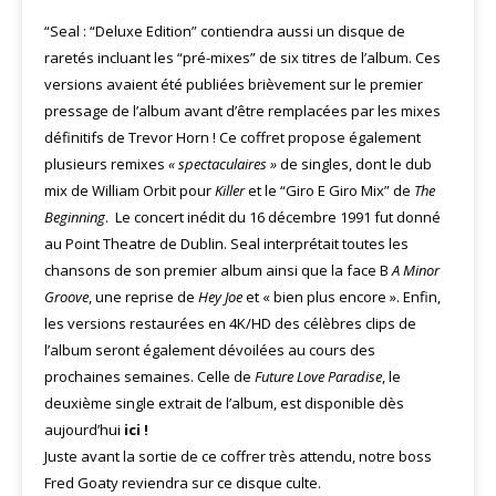
“Seal : “Deluxe Edition” contiendra aussi un disque de
raretés incluant les “pré-mixes” de six titres de l’album. Ces
versions avaient été publiées brièvement sur le premier
pressage de l’album avant d’être remplacées par les mixes
définitifs de Trevor Horn ! Ce coffret propose également
plusieurs remixes
« spectaculaires »
de singles, dont le dub
mix de William Orbit pour
Killer
et le “Giro E Giro Mix” de
The
Beginning
. Le concert inédit du 16 décembre 1991 fut donné
au Point Theatre de Dublin. Seal interprétait toutes les
chansons de son premier album ainsi que la face B
A Minor
Groove
, une reprise de
Hey Joe
et « bien plus encore ». Enfin,
les versions restaurées en 4K/HD des célèbres clips de
l’album seront également dévoilées au cours des
prochaines semaines. Celle de
Future Love Paradise
, le
deuxième single extrait de l’album, est disponible dès
aujourd’hui
ici !
Juste avant la sortie de ce coffrer très attendu, notre boss
Fred Goaty reviendra sur ce disque culte.