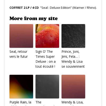
COFFRET 2 LP / 4 CD
“Seal : Deluxe Edition” (Warner / Rhino).
More from my site
Seal, retour
Sign O’ The
Prince, Joni,
vers le futur
Times Super
Jimi, Fela… :
Deluxe : on a
Wendy & Lisa
tout écouté !
se souviennent
Purple Rain, la
The
Wendy & Lisa,