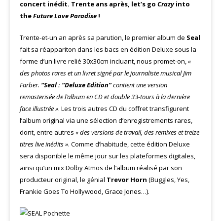
concert inédit. Trente ans après, let’s go
Crazy
into
the
Future Love Paradise
!
Trente-et-un an après sa parution, le premier album de
Seal
fait sa réappariton dans les bacs en édition Deluxe sous la
forme d’un livre relié 30x30cm incluant, nous promet-on,
«
des photos rares et un livret signé par le journaliste musical Jim
Farber.
“Seal : “Deluxe Edition”
contient une version
remasterisée de l’album en CD et double 33-tours à la dernière
face illustrée »
. Les trois autres CD du coffret transfigurent
l’album original via une sélection d’enregistrements rares,
dont, entre autres
« des versions de travail, des remixes et treize
titres live inédits »
. Comme d’habitude, cette édition Deluxe
sera disponible le même jour sur les plateformes digitales,
ainsi qu’un mix Dolby Atmos de l’album réalisé par son
producteur original, le génial
Trevor Horn
(Buggles, Yes,
Frankie Goes To Hollywood, Grace Jones…).