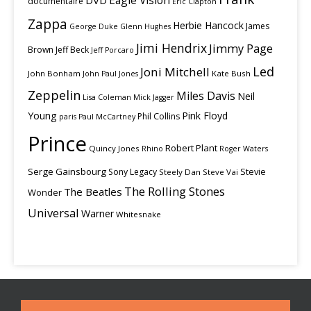
Eagle Vision
DVD
documentaire
Eric Clapton
Zappa
Herbie Hancock
James
George Duke
Glenn Hughes
Jimi Hendrix
Jimmy Page
Brown
Jeff Beck
Jeff Porcaro
Led
Joni Mitchell
John Bonham
Kate Bush
John Paul Jones
Zeppelin
Miles Davis
Neil
Lisa Coleman
Mick Jagger
Young
Pink Floyd
Phil Collins
paris
Paul McCartney
Prince
Robert Plant
Quincy Jones
Rhino
Roger Waters
Serge Gainsbourg
Stevie
Sony Legacy
Steely Dan
Steve Vai
The Rolling Stones
The Beatles
Wonder
Universal
Warner
Whitesnake