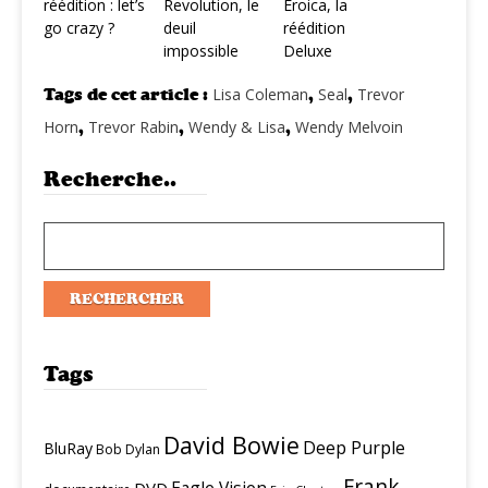
réédition : let’s
Revolution, le
Eroica, la
go crazy ?
deuil
réédition
impossible
Deluxe
Tags de cet article :
Lisa Coleman
,
Seal
,
Trevor
Horn
,
Trevor Rabin
,
Wendy & Lisa
,
Wendy Melvoin
Recherche..
Tags
David Bowie
Deep Purple
BluRay
Bob Dylan
Frank