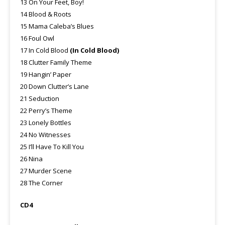
13 On Your Feet, Boy!
14 Blood & Roots
15 Mama Caleba’s Blues
16 Foul Owl
17 In Cold Blood
(In Cold Blood)
18 Clutter Family Theme
19 Hangin’ Paper
20 Down Clutter’s Lane
21 Seduction
22 Perry’s Theme
23 Lonely Bottles
24 No Witnesses
25 I’ll Have To Kill You
26 Nina
27 Murder Scene
28 The Corner
CD4