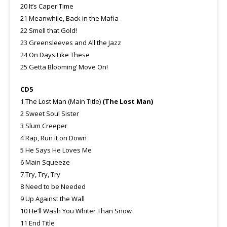
20 It’s Caper Time
21 Meanwhile, Back in the Mafia
22 Smell that Gold!
23 Greensleeves and All the Jazz
24 On Days Like These
25 Getta Blooming’ Move On!
CD5
1 The Lost Man (Main Title)
(The Lost Man)
2 Sweet Soul Sister
3 Slum Creeper
4 Rap, Run it on Down
5 He Says He Loves Me
6 Main Squeeze
7 Try, Try, Try
8 Need to be Needed
9 Up Against the Wall
10 He’ll Wash You Whiter Than Snow
11 End Title