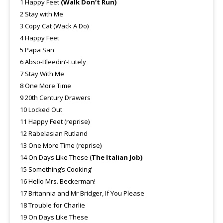
1 Happy Feet
(Walk Don’t Run)
2 Stay with Me
3 Copy Cat (Wack A Do)
4 Happy Feet
5 Papa San
6 Abso-Bleedin’-Lutely
7 Stay With Me
8 One More Time
9 20th Century Drawers
10 Locked Out
11 Happy Feet (reprise)
12 Rabelasian Rutland
13 One More Time (reprise)
14 On Days Like These (
The Italian Job)
15 Something’s Cooking’
16 Hello Mrs. Beckerman!
17 Britannia and Mr Bridger, If You Please
18 Trouble for Charlie
19 On Days Like These