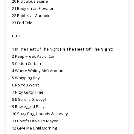
20 Ridiculous Scene
21 Body on an Elevator
22 Bobb’s at Gunpoint
23 End Title
CD3
1 In The Heat Of The Night
(In The Heat Of The Night)
2 Peep-Freak Patrol Car
3 Cotton Curtain
4 Where Whitey Ain’t Around
5 Whipping Boy
6 No You Won’t
7 Nitty Gritty Time
8 It Sure Is Groovy!
9 Bowlegged Polly
10 Shag Bag, Hounds & Harvey
11 Chief’s Drive To Mayor
12 Give Me Until Morning