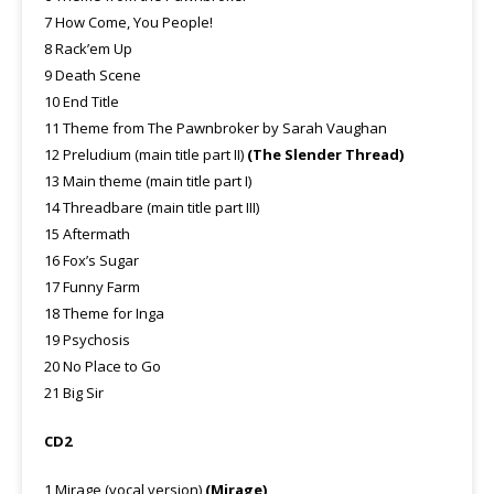
7 How Come, You People!
8 Rack’em Up
9 Death Scene
10 End Title
11 Theme from The Pawnbroker by Sarah Vaughan
12 Preludium (main title part II)
(The Slender Thread)
13 Main theme (main title part I)
14 Threadbare (main title part III)
15 Aftermath
16 Fox’s Sugar
17 Funny Farm
18 Theme for Inga
19 Psychosis
20 No Place to Go
21 Big Sir
CD2
1 Mirage (vocal version)
(Mirage)