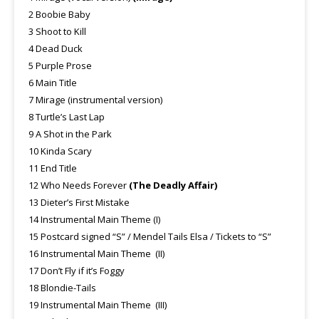
2 Boobie Baby
3 Shoot to Kill
4 Dead Duck
5 Purple Prose
6 Main Title
7 Mirage (instrumental version)
8 Turtle’s Last Lap
9 A Shot in the Park
10 Kinda Scary
11 End Title
12 Who Needs Forever
(The Deadly Affair)
13 Dieter’s First Mistake
14 Instrumental Main Theme (I)
15 Postcard signed “S” / Mendel Tails Elsa / Tickets to “S”
16 Instrumental Main Theme (II)
17 Don’t Fly if it’s Foggy
18 Blondie-Tails
19 Instrumental Main Theme (III)