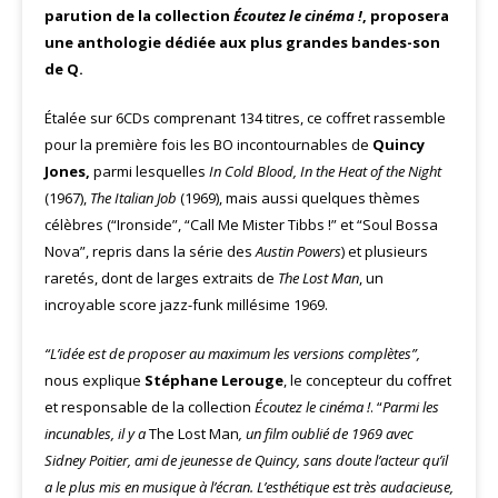
parution de la collection
Écoutez le cinéma !
, proposera
une anthologie dédiée aux plus grandes bandes-son
de Q.
Étalée sur 6CDs comprenant 134 titres, ce coffret rassemble
pour la première fois les BO incontournables de
Quincy
Jones,
parmi lesquelles
In Cold Blood,
In the Heat of the Night
(1967),
The Italian Job
(1969), mais aussi quelques thèmes
célèbres (“Ironside”, “Call Me Mister Tibbs !” et “Soul Bossa
Nova”, repris dans la série des
Austin Powers
) et plusieurs
raretés, dont de larges extraits de
The Lost Man
, un
incroyable score jazz-funk millésime 1969.
“L’idée est de proposer au maximum les versions complètes”,
nous explique
Stéphane Lerouge
, le concepteur du coffret
et responsable de la collection
Écoutez le cinéma !
. “
Parmi les
incunables, il y a
The Lost Man
, un film oublié de 1969 avec
Sidney Poitier, ami de jeunesse de Quincy, sans doute l’acteur qu’il
a le plus mis en musique à l’écran. L’esthétique est très audacieuse,