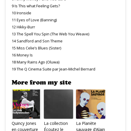
9 Is This what Feeling Gets?
10 Ironside
11 Eyes of Love (Banning)
12 Hikky-Burr
13 The Spell You Spin (The Web You Weave)
14 Sandford and Son Theme
15 Miss Celie’s Blues (Sister)
16 Money Is
18 Many Rains Ago (Oluwa)
19 The Q Cinema Suite par Jean-Michel Bernard
More from my site
Quincy Jones
La collection
La Planète
en couverture
Écoutez le
sauvage d’Alain