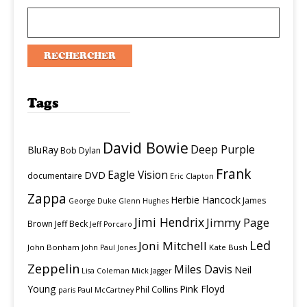
Tags
David Bowie
Deep Purple
BluRay
Bob Dylan
Frank
Eagle Vision
DVD
documentaire
Eric Clapton
Zappa
Herbie Hancock
James
George Duke
Glenn Hughes
Jimi Hendrix
Jimmy Page
Brown
Jeff Beck
Jeff Porcaro
Led
Joni Mitchell
John Bonham
Kate Bush
John Paul Jones
Zeppelin
Miles Davis
Neil
Lisa Coleman
Mick Jagger
Young
Pink Floyd
Phil Collins
paris
Paul McCartney