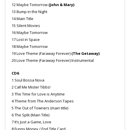
12 Maybe Tomorrow
(John & Mary)
13 Bump in the Night
14 Main Title
15 Silent Movies
16 Maybe Tomorrow
17 Lost in Space
18 Maybe Tomorrow
19 Love Theme (Faraway Forever)
(The Getaway)
20 Love Theme (Faraway Forever) Instrumental
CD6
1 Soul Bossa Nova
2 Call Me Mister Tibbs!
3 The Time for Love is Anytime
4 Theme from The Anderson Tapes
5 The Out of Towners (main title)
6 The Split (Main Title)
7 It’s Just a Game, Love
8 Funny Money / End Title Card