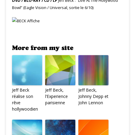
DVD / BLU-RAY / CD / LP
Jeff Beck : “Live At The Hollywood
Bowl” (Eagle Vision / Universal, sortie le 6/10)
More from my site
Jeff Beck
Jeff Beck,
Jeff Beck,
réalise son
l’Experience
Johnny Depp et
rêve
parisienne
John Lennon
hollywoodien