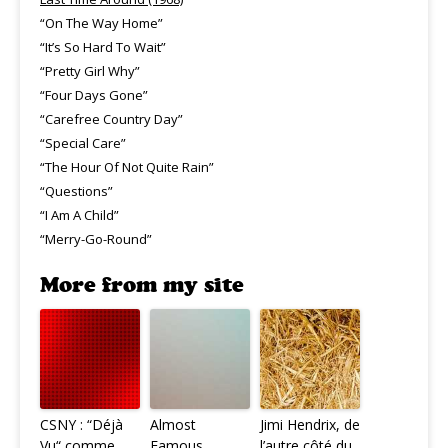
“On The Way Home”
“It’s So Hard To Wait”
“Pretty Girl Why”
“Four Days Gone”
“Carefree Country Day”
“Special Care”
“The Hour Of Not Quite Rain”
“Questions”
“I Am A Child”
“Merry-Go-Round”
More from my site
CSNY : “Déjà
Almost
Jimi Hendrix, de
Vu“ comme
Famous
l’autre côté du