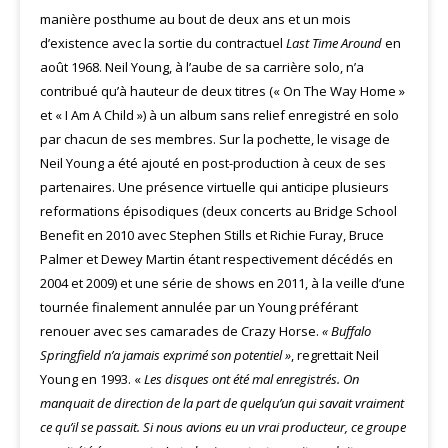
manière posthume au bout de deux ans et un mois
d’existence avec la sortie du contractuel
Last Time Around
en
août 1968. Neil Young, à l’aube de sa carrière solo, n’a
contribué qu’à hauteur de deux titres (« On The Way Home »
et « I Am A Child ») à un album sans relief enregistré en solo
par chacun de ses membres. Sur la pochette, le visage de
Neil Young a été ajouté en post-production à ceux de ses
partenaires. Une présence virtuelle qui anticipe plusieurs
reformations épisodiques (deux concerts au Bridge School
Benefit en 2010 avec Stephen Stills et Richie Furay, Bruce
Palmer et Dewey Martin étant respectivement décédés en
2004 et 2009) et une série de shows en 2011, à la veille d’une
tournée finalement annulée par un Young préférant
renouer avec ses camarades de Crazy Horse.
« Buffalo
Springfield n’a jamais exprimé son potentiel »
, regrettait Neil
Young en 1993. «
Les disques ont été mal enregistrés. On
manquait de direction de la part de quelqu’un qui savait vraiment
ce qu’il se passait. Si nous avions eu un vrai producteur, ce groupe