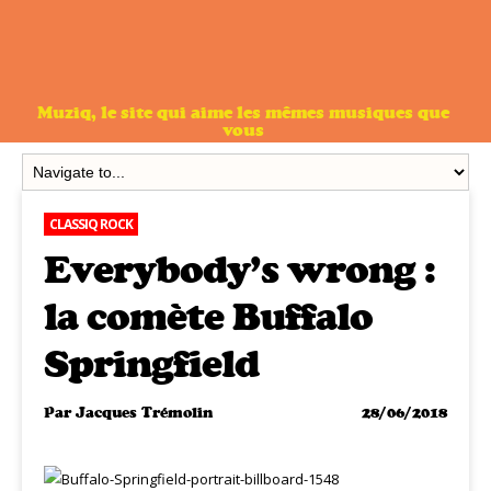
Muziq, le site qui aime les mêmes musiques que
vous
CLASSIQ ROCK
Everybody’s wrong :
la comète Buffalo
Springfield
Par
Jacques Trémolin
28/06/2018