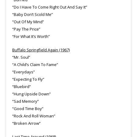
“Do I Have To Come Right Out And Say It”
“Baby Don’t Scold Me”
“Out Of My Mind”
“Pay The Price”
“For What It’s Worth”
Buffalo Springfield Again (1967)
“Mr. Soul”
“A Child’s Claim To Fame”
“Everydays”
“Expecting To Fly”
“Bluebird”
“Hung Upside Down”
“Sad Memory”
“Good Time Boy”
“Rock And Roll Woman”
“Broken Arrow”
Last Time Around (1968)