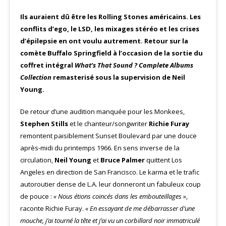
Ils auraient dû être les Rolling Stones américains. Les
conflits d’ego, le LSD, les mixages stéréo et les crises
d’épilepsie en ont voulu autrement. Retour sur la
comète Buffalo Springfield à l’occasion de la sortie du
coffret intégral
What’s That Sound ? Complete Albums
Collection
remasterisé sous la supervision de Neil
Young.
De retour d’une audition manquée pour les Monkees,
Stephen Stills
et le chanteur/songwriter
Richie Furay
remontent paisiblement Sunset Boulevard par une douce
après-midi du printemps 1966. En sens inverse de la
circulation,
Neil Young
et
Bruce Palmer
quittent Los
Angeles en direction de San Francisco. Le karma et le trafic
autoroutier dense de L.A. leur donneront un fabuleux coup
de pouce :
« Nous étions coincés dans les embouteillages »
,
raconte Richie Furay.
« En essayant de me débarrasser d’une
mouche, j’ai tourné la tête et j’ai vu un corbillard noir immatriculé