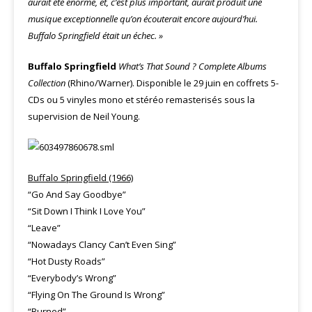
aurait été énorme, et, c’est plus important, aurait produit une
musique exceptionnelle qu’on écouterait encore aujourd’hui.
Buffalo Springfield était un échec. »
Buffalo Springfield
What’s That Sound ? Complete Albums
Collection
(Rhino/Warner). Disponible le 29 juin en coffrets 5-
CDs ou 5 vinyles mono et stéréo
remasterisés sous la
supervision de Neil Young.
Buffalo Springfield (1966)
“Go And Say Goodbye”
“Sit Down I Think I Love You”
“Leave”
“Nowadays Clancy Can’t Even Sing”
“Hot Dusty Roads”
“Everybody’s Wrong”
“Flying On The Ground Is Wrong”
“Burned”