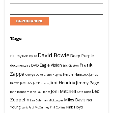
Tags
David Bowie
Deep Purple
BluRay
Bob Dylan
Frank
Eagle Vision
DVD
documentaire
Eric Clapton
Zappa
Herbie Hancock
James
George Duke
Glenn Hughes
Jimi Hendrix
Jimmy Page
Brown
Jeff Beck
Jeff Porcaro
Led
Joni Mitchell
John Bonham
Kate Bush
John Paul Jones
Zeppelin
Miles Davis
Neil
Lisa Coleman
Mick Jagger
Young
Pink Floyd
Phil Collins
paris
Paul McCartney