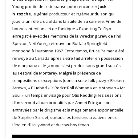
Young profite de cette pause pour rencontrer
Jack
Nitszche
, le génial producteur et ingénieur du son qui
jouera un rôle crucial dans la suite de sa carrière. Armé de
bonnes intentions et de l’onirique « Expecting To Fly »
enregistré avec des membres de la Wrecking Crew de Phil
Spector, Neil Young retrouve un Buffalo Springfield
moribond à l’automne 1967. Entre temps, Bruce Palmer a été
renvoyé au Canada après s’être fait arrêter en possession
de marijuana et le groupe s’est produit sans grand succès
au Festival de Monterey. Malgré la présence de
compositions d’exceptions (dont la suite folk-jazzy « Broken
Arrow », « Bluebird », « Rock’n’Roll Woman » et le stonien « Mr
Soul », un temps envisagé pour Otis Redding), les sessions
d’un second album produites par Ahmet Ertegun sont
entravées par le dirigisme et la mégalomanie exponentielle
de Stephen Stills et, surtout, les tensions créatives entre
L’Indien d’Hollywood et du cow-boy texan.