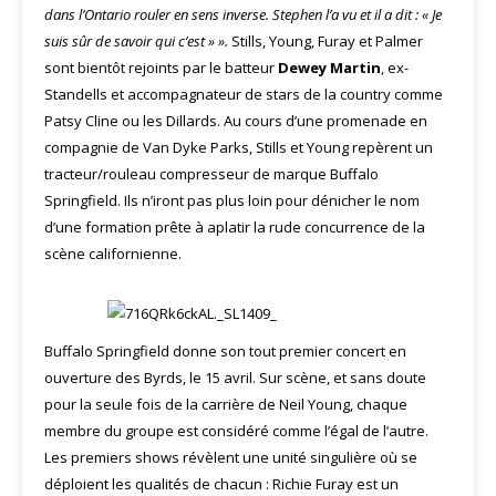
dans l’Ontario rouler en sens inverse. Stephen l’a vu et il a dit : « Je
suis sûr de savoir qui c’est » ».
Stills, Young, Furay et Palmer
sont bientôt rejoints par le batteur
Dewey Martin
, ex-
Standells et accompagnateur de stars de la country comme
Patsy Cline ou les Dillards. Au cours d’une promenade en
compagnie de Van Dyke Parks, Stills et Young repèrent un
tracteur/rouleau compresseur de marque Buffalo
Springfield. Ils n’iront pas plus loin pour dénicher le nom
d’une formation prête à aplatir la rude concurrence de la
scène californienne.
Buffalo Springfield donne son tout premier concert en
ouverture des Byrds, le 15 avril. Sur scène, et sans doute
pour la seule fois de la carrière de Neil Young, chaque
membre du groupe est considéré comme l’égal de l’autre.
Les premiers shows révèlent une unité singulière où se
déploient les qualités de chacun : Richie Furay est un