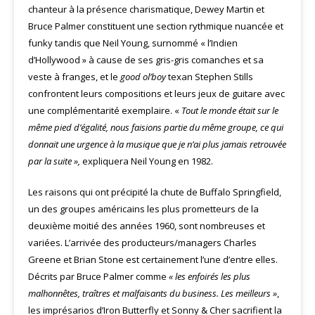
chanteur à la présence charismatique, Dewey Martin et
Bruce Palmer constituent une section rythmique nuancée et
funky tandis que Neil Young, surnommé « l’Indien
d’Hollywood » à cause de ses gris-gris comanches et sa
veste à franges, et le
good ol’boy
texan Stephen Stills
confrontent leurs compositions et leurs jeux de guitare avec
une complémentarité exemplaire. «
Tout le monde était sur le
même pied d’égalité, nous faisions partie du même groupe, ce qui
donnait une urgence à la musique que je n’ai plus jamais retrouvée
par la suite »,
expliquera Neil Young en 1982.
Les raisons qui ont précipité la chute de Buffalo Springfield,
un des groupes américains les plus prometteurs de la
deuxième moitié des années 1960, sont nombreuses et
variées. L’arrivée des producteurs/managers Charles
Greene et Brian Stone est certainement l’une d’entre elles.
Décrits par Bruce Palmer comme
« les enfoirés les plus
malhonnêtes, traîtres et malfaisants du business. Les meilleurs »
,
les imprésarios d’Iron Butterfly et Sonny & Cher sacrifient la