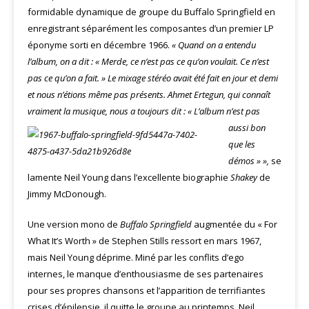
formidable dynamique de groupe du Buffalo Springfield en
enregistrant séparément les composantes d’un premier LP
éponyme sorti en décembre 1966.
« Quand on a entendu
l’album, on a dit : « Merde, ce n’est pas ce qu’on voulait. Ce n’est
pas ce qu’on a fait. » Le mixage stéréo avait été fait en jour et demi
et nous n’étions même pas présents. Ahmet Ertegun, qui connaît
vraiment la musique,
nous a toujours dit : « L’album n’est pas
aussi bon
que les
démos » »,
se
lamente Neil Young dans l’excellente biographie
Shakey
de
Jimmy McDonough.
Une version mono de
Buffalo Springfield
augmentée du « For
What It’s Worth » de Stephen Stills ressort en mars 1967,
mais Neil Young déprime. Miné par les conflits d’ego
internes, le manque d’enthousiasme de ses partenaires
pour ses propres chansons et l’apparition de terrifiantes
crises d’épilepsie, il quitte le groupe au printemps. Neil