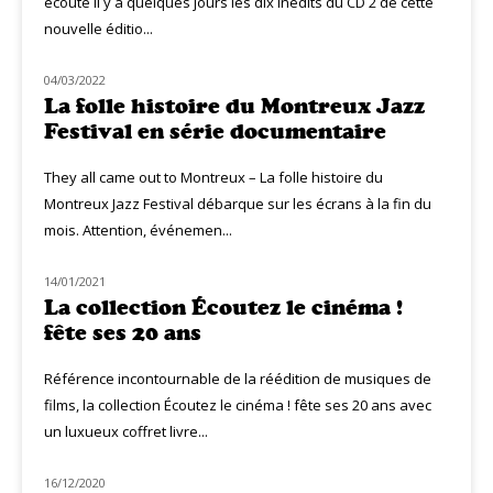
écouté il y a quelques jours les dix inédits du CD 2 de cette
nouvelle éditio...
04/03/2022
MUZIQ NEWS
La folle histoire du Montreux Jazz
Festival en série documentaire
They all came out to Montreux – La folle histoire du
Montreux Jazz Festival débarque sur les écrans à la fin du
mois. Attention, événemen...
14/01/2021
CINÉ MUZIQ
La collection Écoutez le cinéma !
fête ses 20 ans
Référence incontournable de la réédition de musiques de
films, la collection Écoutez le cinéma ! fête ses 20 ans avec
un luxueux coffret livre...
16/12/2020
NOUVEAUTÉS