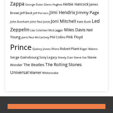
Zappa
Herbie Hancock
James
George Duke
Glenn Hughes
Jimi Hendrix
Jimmy Page
Brown
Jeff Beck
Jeff Porcaro
Led
Joni Mitchell
John Bonham
Kate Bush
John Paul Jones
Zeppelin
Miles Davis
Neil
Lisa Coleman
Mick Jagger
Young
Pink Floyd
Phil Collins
paris
Paul McCartney
Prince
Robert Plant
Quincy Jones
Rhino
Roger Waters
Serge Gainsbourg
Stevie
Sony Legacy
Steely Dan
Steve Vai
The Rolling Stones
The Beatles
Wonder
Universal
Warner
Whitesnake