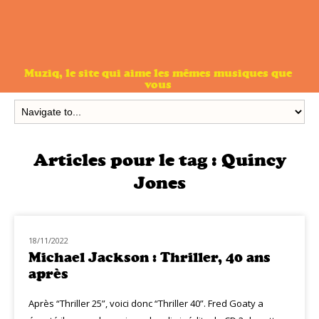
Muziq, le site qui aime les mêmes musiques que
vous
Articles pour le tag :
Quincy
Jones
18/11/2022
CLASSIQ SOUL-FUNK
Michael Jackson : Thriller, 40 ans
après
Après “Thriller 25”, voici donc “Thriller 40”. Fred Goaty a