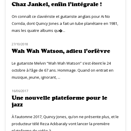
Chaz Jankel, enfin l’intégrale !
On connaît ce claviériste et guitariste anglais pour Ai No
Corrida, dont Quincy Jones a fait un tube planétaire en 1981,
mais les quatre albums qu�...
27/10/2018
HOMMAGE
Wah Wah Watson, adieu l’orfèvre
Le guitariste Melvin “Wah Wah Watson” s’est éteint le 24
octobre à l’âge de 67 ans. Hommage. Quand on entrait en
musique, jeune, ignorant, ...
16/06/2017
NOUVEAUTÉS
Une nouvelle plateforme pour le
jazz
À l’automne 2017, Quincy Jones, qu’on ne présente plus, et le
producteur télé Reza Ackbaraly vont lancer la première
plateforme de vidéo à...